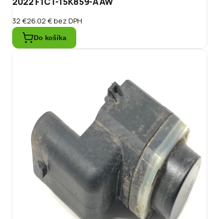
2022 F1CT-15K859-AAW
32 €
26.02 €
bez DPH
Do košíka