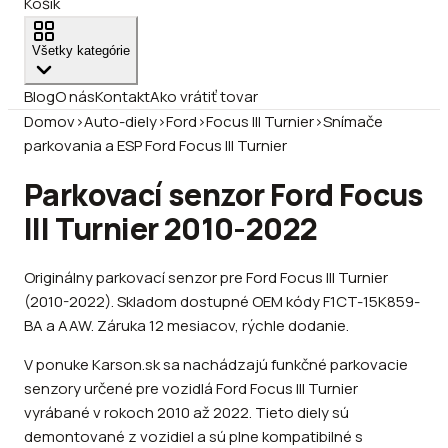
Košík
Všetky kategórie
Blog
O nás
Kontakt
Ako vrátiť tovar
Domov
›
Auto-diely
›
Ford
›
Focus III Turnier
›
Snímače
parkovania a ESP Ford Focus III Turnier
Parkovací senzor Ford Focus
III Turnier 2010-2022
Originálny parkovací senzor pre Ford Focus III Turnier
(2010-2022). Skladom dostupné OEM kódy F1CT-15K859-
BA a AAW. Záruka 12 mesiacov, rýchle dodanie.
V ponuke Karson.sk sa nachádzajú funkčné parkovacie
senzory určené pre vozidlá Ford Focus III Turnier
vyrábané v rokoch 2010 až 2022. Tieto diely sú
demontované z vozidiel a sú plne kompatibilné s