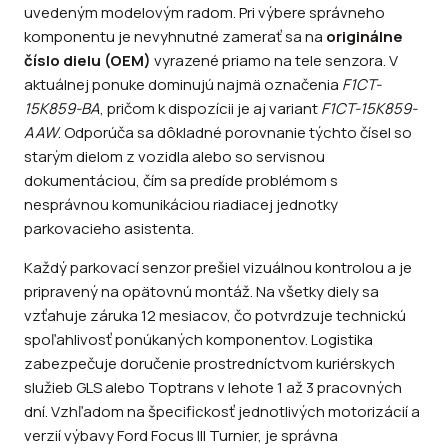
uvedeným modelovým radom. Pri výbere správneho
komponentu je nevyhnutné zamerať sa na
originálne
číslo dielu (OEM)
vyrazené priamo na tele senzora. V
aktuálnej ponuke dominujú najmä označenia
F1CT-
15K859-BA
, pričom k dispozícii je aj variant
F1CT-15K859-
AAW
. Odporúča sa dôkladné porovnanie týchto čísel so
starým dielom z vozidla alebo so servisnou
dokumentáciou, čím sa predíde problémom s
nesprávnou komunikáciou riadiacej jednotky
parkovacieho asistenta.
Každý parkovací senzor prešiel vizuálnou kontrolou a je
pripravený na opätovnú montáž. Na všetky diely sa
vzťahuje záruka 12 mesiacov, čo potvrdzuje technickú
spoľahlivosť ponúkaných komponentov. Logistika
zabezpečuje doručenie prostredníctvom kuriérskych
služieb GLS alebo Toptrans v lehote 1 až 3 pracovných
dní. Vzhľadom na špecifickosť jednotlivých motorizácií a
verzií výbavy Ford Focus III Turnier, je správna