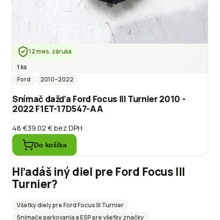
12 mes. záruka
1 ks
Ford
2010
–2022
Snímač dažďa Ford Focus III Turnier 2010 -
2022 F1ET-17D547-AA
48 €
39.02 €
bez DPH
Do košíka
Hľadáš iný diel pre
Ford
Focus III
Turnier
?
Všetky diely pre
Ford
Focus III Turnier
Snímače parkovania a ESP
pre všetky značky