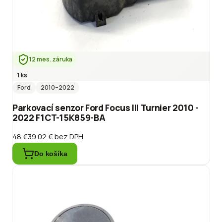
12 mes. záruka
1 ks
Ford
2010
–2022
Parkovací senzor Ford Focus III Turnier 2010 -
2022 F1CT-15K859-BA
48 €
39.02 €
bez DPH
Do košíka