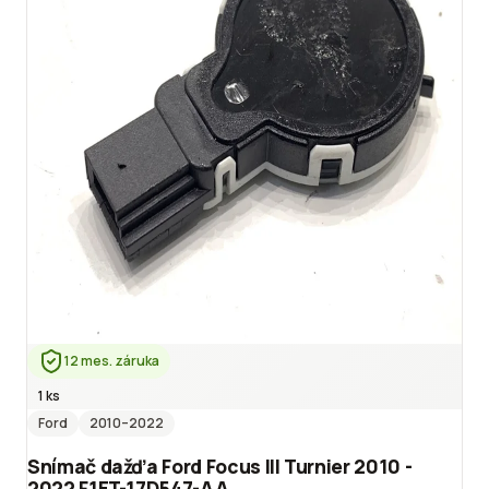
12 mes. záruka
1 ks
Ford
2010
–2022
Snímač dažďa Ford Focus III Turnier 2010 -
2022 F1ET-17D547-AA