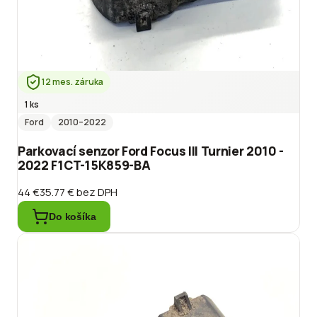
12 mes. záruka
1 ks
Ford
2010
–2022
Parkovací senzor Ford Focus III Turnier 2010 -
2022 F1CT-15K859-BA
44 €
35.77 €
bez DPH
Do košíka