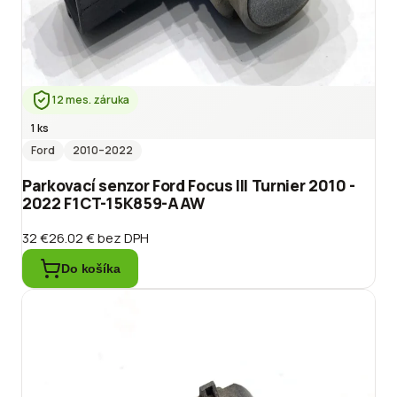
12 mes. záruka
1 ks
Ford
2010
–2022
Parkovací senzor Ford Focus III Turnier 2010 -
2022 F1CT-15K859-AAW
32 €
26.02 €
bez DPH
Do košíka