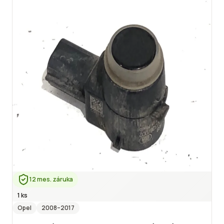
12 mes. záruka
1 ks
Opel
2008
–2017