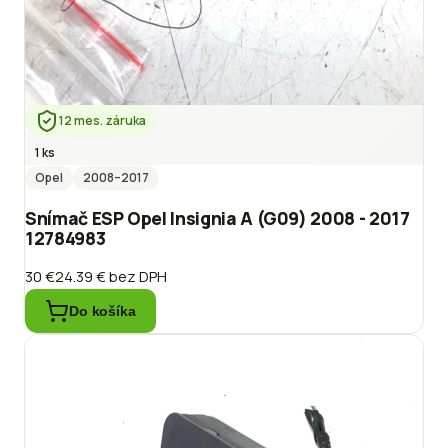
12 mes. záruka
1 ks
Opel
2008
–2017
Snímač ESP Opel Insignia A (G09) 2008 - 2017
12784983
30 €
24.39 €
bez DPH
Do košíka