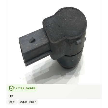
12 mes. záruka
1 ks
Opel
2008
–2017