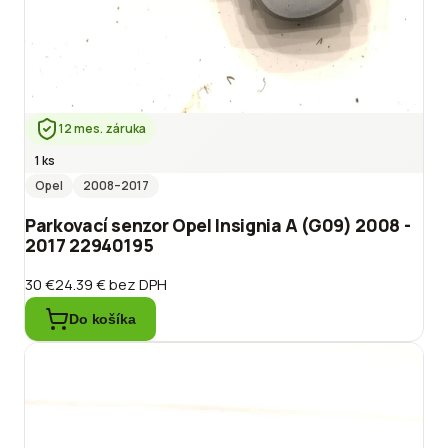
12 mes. záruka
1 ks
Opel
2008
–2017
Parkovací senzor Opel Insignia A (G09) 2008 -
2017 22940195
30 €
24.39 €
bez DPH
Do košíka