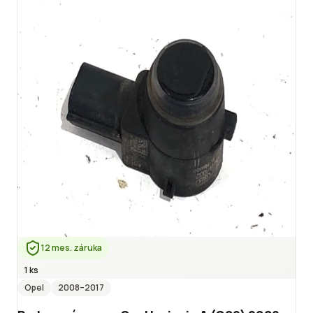
12 mes. záruka
1 ks
Opel
2008
–2017