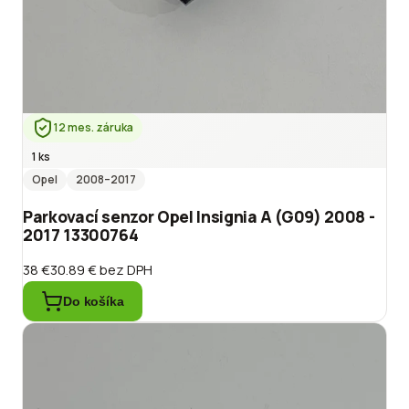
12 mes. záruka
1 ks
Opel
2008
–2017
Parkovací senzor Opel Insignia A (G09) 2008 -
2017 13300764
38 €
30.89 €
bez DPH
Do košíka