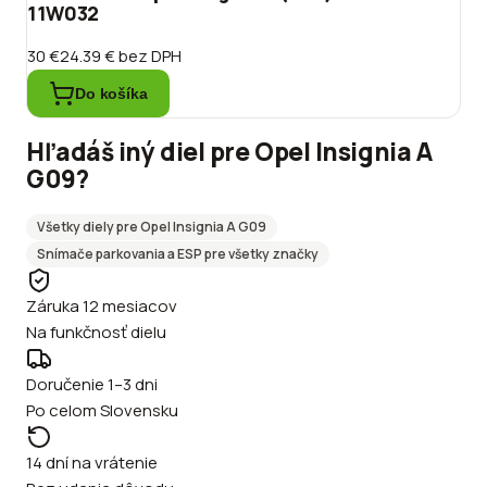
11W032
30 €
24.39 €
bez DPH
Do košíka
Hľadáš iný diel pre
Opel
Insignia A
G09
?
Všetky diely pre
Opel
Insignia A G09
Snímače parkovania a ESP
pre všetky značky
Záruka 12 mesiacov
Na funkčnosť dielu
Doručenie 1–3 dni
Po celom Slovensku
14 dní na vrátenie