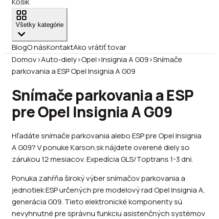
Košík
Všetky kategórie
Blog
O nás
Kontakt
Ako vrátiť tovar
Domov
›
Auto-diely
›
Opel
›
Insignia A G09
›
Snímače
parkovania a ESP Opel Insignia A G09
Snímače parkovania a ESP
pre Opel Insignia A G09
Hľadáte snímače parkovania alebo ESP pre Opel Insignia
A G09? V ponuke Karson.sk nájdete overené diely so
zárukou 12 mesiacov. Expedícia GLS/Toptrans 1-3 dni.
Ponuka zahŕňa široký výber snímačov parkovania a
jednotiek ESP určených pre modelový rad Opel Insignia A,
generácia G09. Tieto elektronické komponenty sú
nevyhnutné pre správnu funkciu asistenčných systémov