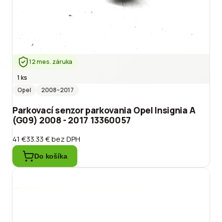
12 mes. záruka
1 ks
Opel
2008
–2017
Parkovací senzor parkovania Opel Insignia A
(G09) 2008 - 2017 13360057
41 €
33.33 €
bez DPH
Do košíka