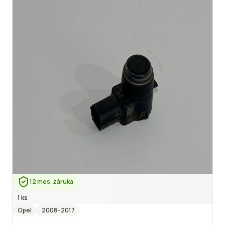
12 mes. záruka
1 ks
Opel
2008
–2017