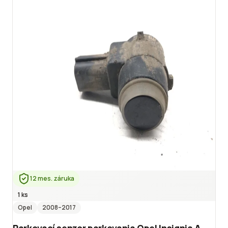
12 mes. záruka
1 ks
Opel
2008
–2017
Parkovací senzor parkovania Opel Insignia A