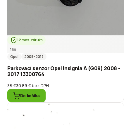
12 mes. záruka
1 ks
Opel
2008
–2017
Parkovací senzor Opel Insignia A (G09) 2008 -
2017 13300764
38 €
30.89 €
bez DPH
Do košíka