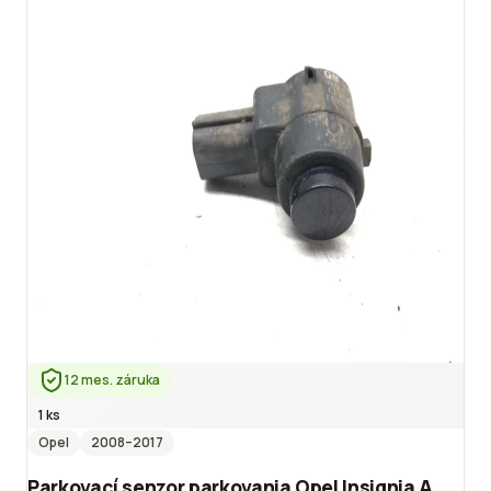
12 mes. záruka
1 ks
Opel
2008
–2017
Parkovací senzor parkovania Opel Insignia A