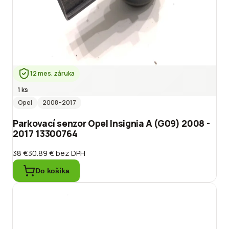
12 mes. záruka
1 ks
Opel
2008
–2017
Parkovací senzor Opel Insignia A (G09) 2008 -
2017 13300764
38 €
30.89 €
bez DPH
Do košíka