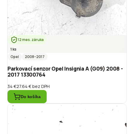
12 mes. záruka
1 ks
Opel
2008
–2017
Parkovací senzor Opel Insignia A (G09) 2008 -
2017 13300764
34 €
27.64 €
bez DPH
Do košíka