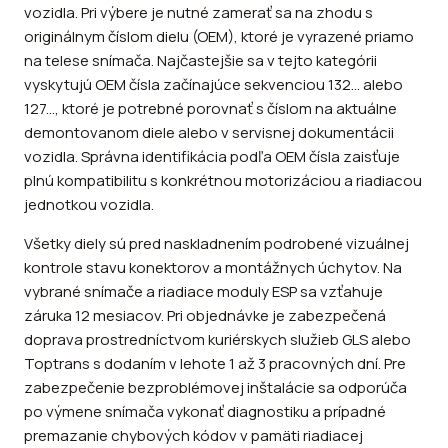
vozidla. Pri výbere je nutné zamerať sa na zhodu s
originálnym číslom dielu (OEM), ktoré je vyrazené priamo
na telese snímača. Najčastejšie sa v tejto kategórii
vyskytujú OEM čísla začínajúce sekvenciou 132... alebo
127..., ktoré je potrebné porovnať s číslom na aktuálne
demontovanom diele alebo v servisnej dokumentácii
vozidla. Správna identifikácia podľa OEM čísla zaisťuje
plnú kompatibilitu s konkrétnou motorizáciou a riadiacou
jednotkou vozidla.
Všetky diely sú pred naskladnením podrobené vizuálnej
kontrole stavu konektorov a montážnych úchytov. Na
vybrané snímače a riadiace moduly ESP sa vzťahuje
záruka 12 mesiacov. Pri objednávke je zabezpečená
doprava prostredníctvom kuriérskych služieb GLS alebo
Toptrans s dodaním v lehote 1 až 3 pracovných dní. Pre
zabezpečenie bezproblémovej inštalácie sa odporúča
po výmene snímača vykonať diagnostiku a prípadné
premazanie chybových kódov v pamäti riadiacej