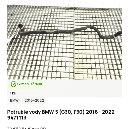
12 mes. záruka
1 ks
BMW
2016
–2022
Potrubie vody BMW 5 (G30, F90) 2016 - 2022
9471113
72 €
58.54 €
bez DPH