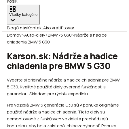
Košík
Všetky kategórie
Blog
O nás
Kontakt
Ako vrátiť tovar
Domov
›
Auto-diely
›
BMW
›
5 G30
›
Nádrže a hadice
chladenia BMW 5 G30
Karson.sk: Nádrže a hadice
chladenia pre BMW 5 G30
Vyberte si originálne nádrže a hadice chladenia pre BMW
5 G30. Kvalitné použité diely overené funkčnosti s
garanciou. Skladom pre rýchlu expedíciu.
Pre vozidlá BMW 5 generácie G30 sú v ponuke originálne
použité nádrže a hadice chladenia. Tieto diely sú
demontované z funkčných vozidiel a prechádzajú
kontrolou, aby bola zaistená ich bezchybnosť. Ponuka