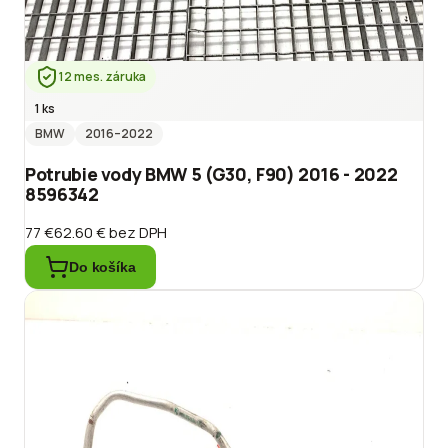
12 mes. záruka
1 ks
BMW
2016
–2022
Potrubie vody BMW 5 (G30, F90) 2016 - 2022
8596342
77 €
62.60 €
bez DPH
Do košíka