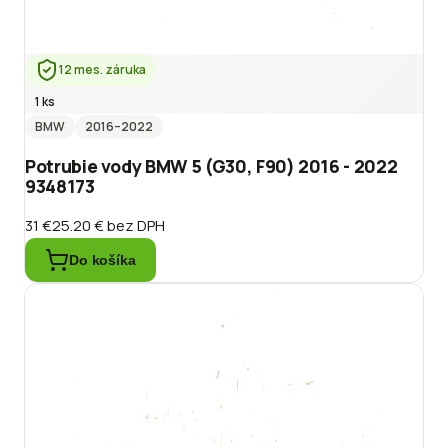
12 mes. záruka
1 ks
BMW
2016
–2022
Potrubie vody BMW 5 (G30, F90) 2016 - 2022
9348173
31 €
25.20 €
bez DPH
Do košíka