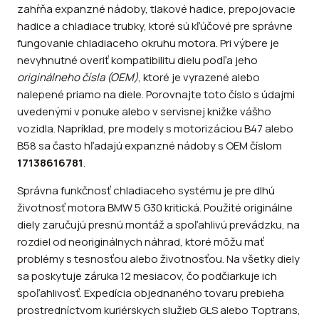
zahŕňa expanzné nádoby, tlakové hadice, prepojovacie
hadice a chladiace trubky, ktoré sú kľúčové pre správne
fungovanie chladiaceho okruhu motora. Pri výbere je
nevyhnutné overiť kompatibilitu dielu podľa jeho
originálneho čísla (OEM)
, ktoré je vyrazené alebo
nalepené priamo na diele. Porovnajte toto číslo s údajmi
uvedenými v ponuke alebo v servisnej knižke vášho
vozidla. Napríklad, pre modely s motorizáciou B47 alebo
B58 sa často hľadajú expanzné nádoby s OEM číslom
17138616781
.
Správna funkčnosť chladiaceho systému je pre dlhú
životnosť motora BMW 5 G30 kritická. Použité originálne
diely zaručujú presnú montáž a spoľahlivú prevádzku, na
rozdiel od neoriginálnych náhrad, ktoré môžu mať
problémy s tesnosťou alebo životnosťou. Na všetky diely
sa poskytuje záruka 12 mesiacov, čo podčiarkuje ich
spoľahlivosť. Expedícia objednaného tovaru prebieha
prostredníctvom kuriérskych služieb GLS alebo Toptrans,