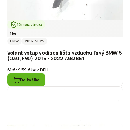
12 mes. záruka
1 ks
BMW
2016
–2022
Volant vstup vodiaca lišta vzduchu ľavý BMW 5
(G30, F90) 2016 - 2022 7383851
61 €
49.59 €
bez DPH
Do košíka