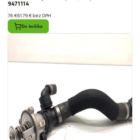
9471114
76 €
61.79 €
bez DPH
Do košíka