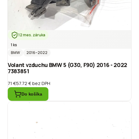
12 mes. záruka
1 ks
BMW
2016
–2022
Volant vzduchu BMW 5 (G30, F90) 2016 - 2022
7383851
71 €
57.72 €
bez DPH
Do košíka