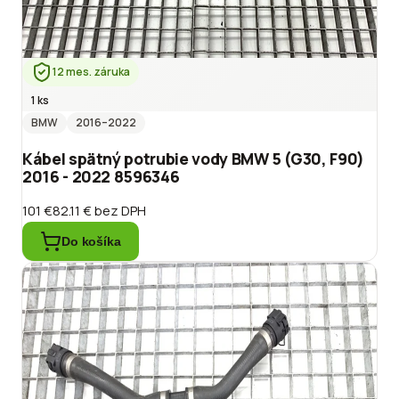
12 mes. záruka
1 ks
BMW
2016
–2022
Kábel spätný potrubie vody BMW 5 (G30, F90)
2016 - 2022 8596346
101 €
82.11 €
bez DPH
Do košíka