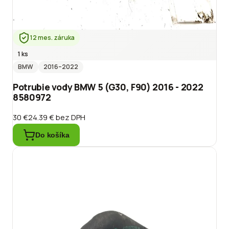
12 mes. záruka
1 ks
BMW
2016
–2022
Potrubie vody BMW 5 (G30, F90) 2016 - 2022
8580972
30 €
24.39 €
bez DPH
Do košíka