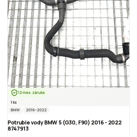
12 mes. záruka
1 ks
BMW
2016
–2022
Potrubie vody BMW 5 (G30, F90) 2016 - 2022
8747913