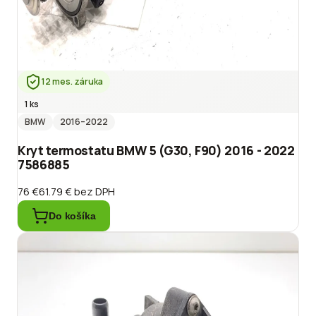
12 mes. záruka
1 ks
BMW
2016
–2022
Kryt termostatu BMW 5 (G30, F90) 2016 - 2022
7586885
76 €
61.79 €
bez DPH
Do košíka