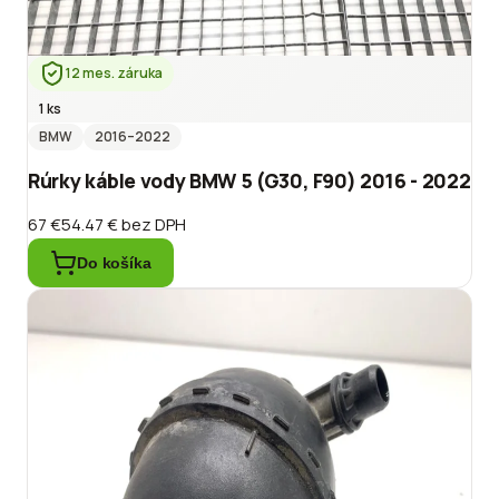
12 mes. záruka
1 ks
BMW
2016
–2022
Rúrky káble vody BMW 5 (G30, F90) 2016 - 2022
67 €
54.47 €
bez DPH
Do košíka