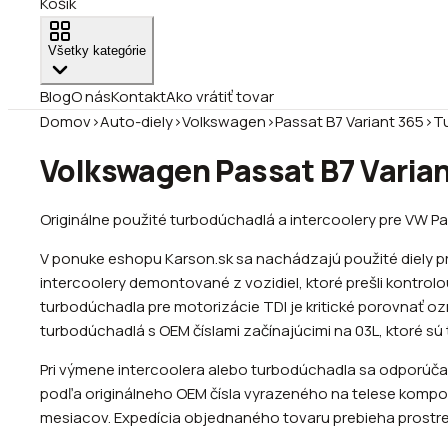
Košík
Všetky kategórie
Blog
O nás
Kontakt
Ako vrátiť tovar
Domov
›
Auto-diely
›
Volkswagen
›
Passat B7 Variant 365
›
Tu
Volkswagen Passat B7 Varian
Originálne použité turbodúchadlá a intercoolery pre VW Pas
V ponuke eshopu Karson.sk sa nachádzajú použité diely p
intercoolery demontované z vozidiel, ktoré prešli kontrol
turbodúchadla pre motorizácie TDI je kritické porovnať o
turbodúchadlá s OEM číslami začínajúcimi na 03L, ktoré sú 
Pri výmene intercoolera alebo turbodúchadla sa odporúča s
podľa originálneho OEM čísla vyrazeného na telese kompon
mesiacov. Expedícia objednaného tovaru prebieha prostred