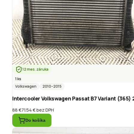
12 mes. záruka
1 ks
Volkswagen
2010
–2015
Intercooler Volkswagen Passat B7 Variant (365
88 €
71.54 €
bez DPH
Do košíka