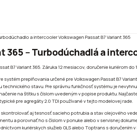
rbodúchadlo a intercooler Volkswagen Passat B7 Variant 365
t 365 – Turbodúchadlá a interc
sat B7 Variant 365. Záruka 12 mesiacov, doručenie kuriérom do 1
re systém preplňovania určené pre Volkswagen Passat B7 Varian
ou technického stavu. Pre správnu funkčnosť systému je nevyhnut
značenie na štítku s číslom uvedeným v popise produktu. Najča
typické pre agregáty 2.0 TDI používané v tejto modelovej rade.
kontrolovať aj tesnosť sacieho potrubia a stav olejového vedeni
entu a porovnať ho s číslom v ponuke alebo v servisnej dokumen
níctvom kuriérskych služieb GLS alebo Toptrans s doručením v 