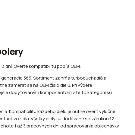
oolery
-3 dní. Overte kompatibilitu podľa OEM.
t generácie 365. Sortiment zahŕňa turbodúchadlá a
né zamerať sa na OEM číslo dielu. Pri výbere
stejšie dopytovaným komponentom v tejto kategórii sú
a. Kompatibilitu každého dielu je nutné overiť výlučne
tácii vozidla. Všetky diely sú dodávané so zárukou 12
lehote 1 až 3 pracovných dní od spracovania objednávky.