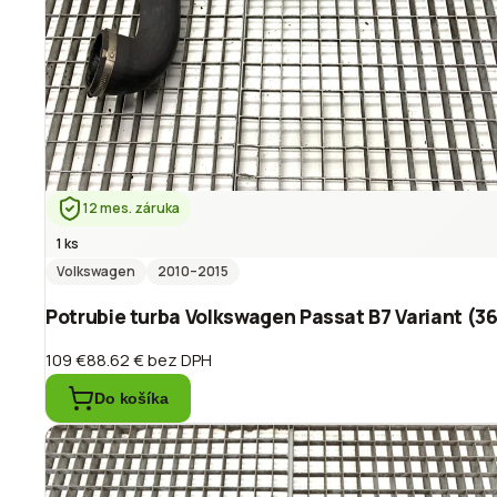
12 mes. záruka
1 ks
Volkswagen
2010
–2015
Potrubie turba Volkswagen Passat B7 Variant (3
109 €
88.62 €
bez DPH
Do košíka