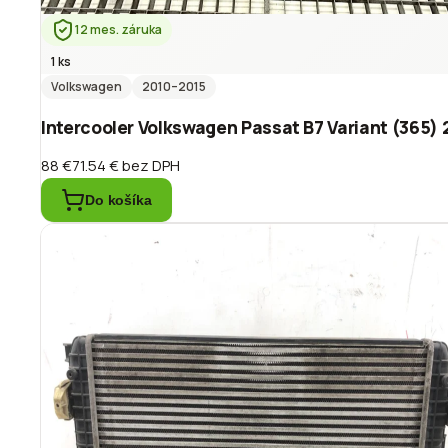
12 mes. záruka
1 ks
Volkswagen
2010
–2015
Intercooler Volkswagen Passat B7 Variant (365
88 €
71.54 €
bez DPH
Do košíka