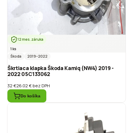
12 mes. záruka
1 ks
Škoda
2019
–2022
Škrtiaca klapka Škoda Kamiq (NW4) 2019 -
2022 05C133062
32 €
26.02 €
bez DPH
Do košíka