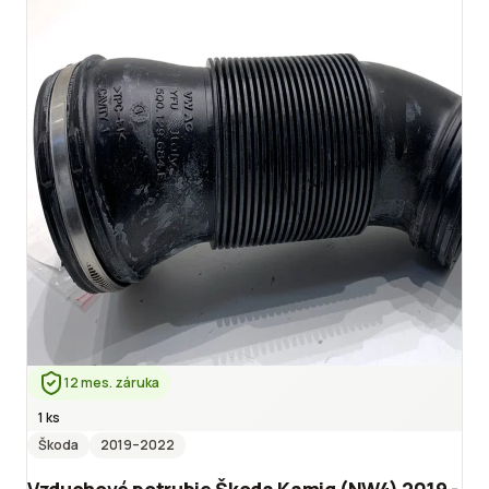
12 mes. záruka
1 ks
Škoda
2019
–2022
Vzduchové potrubie Škoda Kamiq (NW4) 2019 -