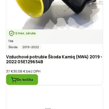
12 mes. záruka
1 ks
Škoda
2019
–2022
Vzduchové potrubie Škoda Kamiq (NW4) 2019 -
2022 05E129654B
37 €
30.08 €
bez DPH
Do košíka