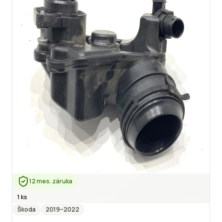
12 mes. záruka
1 ks
Škoda
2019
–2022