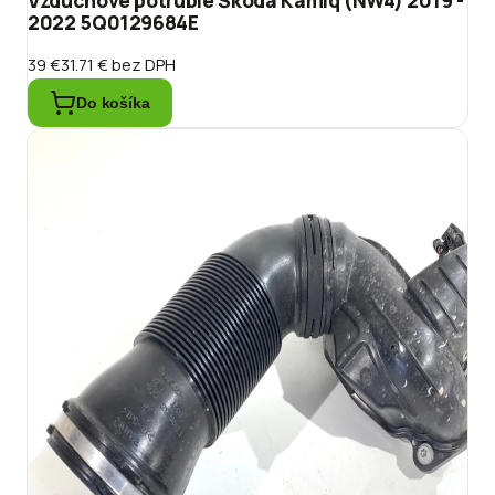
2022 5Q0129684E
39 €
31.71 €
bez DPH
Do košíka