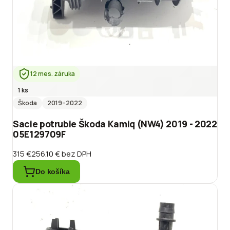
12 mes. záruka
1 ks
Škoda
2019
–2022
Sacie potrubie Škoda Kamiq (NW4) 2019 - 2022
05E129709F
315 €
256.10 €
bez DPH
Do košíka