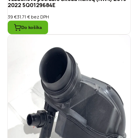
2022 5Q0129684E
39 €
31.71 €
bez DPH
Do košíka