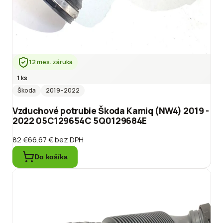
12 mes. záruka
1 ks
Škoda
2019
–2022
Vzduchové potrubie Škoda Kamiq (NW4) 2019 -
2022 05C129654C 5Q0129684E
82 €
66.67 €
bez DPH
Do košíka