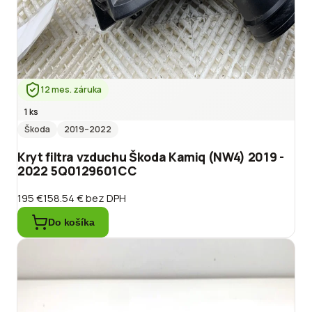
12 mes. záruka
1 ks
Škoda
2019
–2022
Kryt filtra vzduchu Škoda Kamiq (NW4) 2019 -
2022 5Q0129601CC
195 €
158.54 €
bez DPH
Do košíka