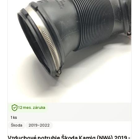
12 mes. záruka
1 ks
Škoda
2019
–2022
Vzduchové potrubie Škoda Kamiq (NW4) 2019 -