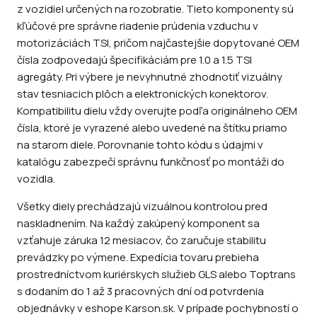
z vozidiel určených na rozobratie. Tieto komponenty sú
kľúčové pre správne riadenie prúdenia vzduchu v
motorizáciách TSI, pričom najčastejšie dopytované OEM
čísla zodpovedajú špecifikáciám pre 1.0 a 1.5 TSI
agregáty. Pri výbere je nevyhnutné zhodnotiť vizuálny
stav tesniacich plôch a elektronických konektorov.
Kompatibilitu dielu vždy overujte podľa originálneho OEM
čísla, ktoré je vyrazené alebo uvedené na štítku priamo
na starom diele. Porovnanie tohto kódu s údajmi v
katalógu zabezpečí správnu funkčnosť po montáži do
vozidla.
Všetky diely prechádzajú vizuálnou kontrolou pred
naskladnením. Na každý zakúpený komponent sa
vzťahuje záruka 12 mesiacov, čo zaručuje stabilitu
prevádzky po výmene. Expedícia tovaru prebieha
prostredníctvom kuriérskych služieb GLS alebo Toptrans
s dodaním do 1 až 3 pracovných dní od potvrdenia
objednávky v eshope Karson.sk. V prípade pochybností o