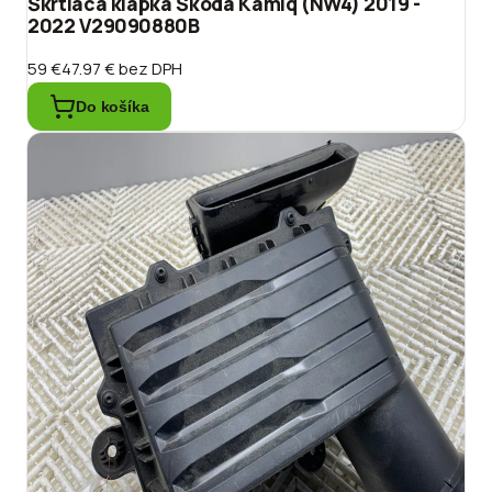
Škrtiaca klapka Škoda Kamiq (NW4) 2019 -
2022 V29090880B
59 €
47.97 €
bez DPH
Do košíka