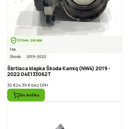
12 mes. záruka
1 ks
Škoda
2019
–2022
Škrtiaca klapka Škoda Kamiq (NW4) 2019 -
2022 04E133062T
30 €
24.39 €
bez DPH
Do košíka