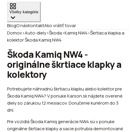
Všetky kategórie
Blog
O nás
Kontakt
Ako vrátiť tovar
Domov
›
Auto-diely
›
Škoda
›
Kamiq NW4
›
Škrtiaca klapka a
kolektor Škoda Kamiq NW4
Škoda Kamiq NW4 -
originálne škrtiace klapky a
kolektory
Potrebujete náhradnú škrtiacu klapku alebo kolektor pre
Škoda Kamiq NW4? V ponuke Karson.sk nájdete overené
diely so zárukou 12 mesiacov. Doručenie kuriérom do 3
dní.
Pre vozidlá Škoda Kamiq generácie NW4 sú v ponuke
originálne škrtiace klapky a sacie potrubia demontované