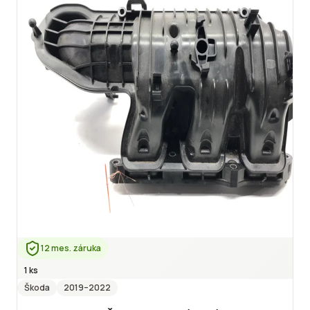
12 mes. záruka
1 ks
Škoda
2019
–2022