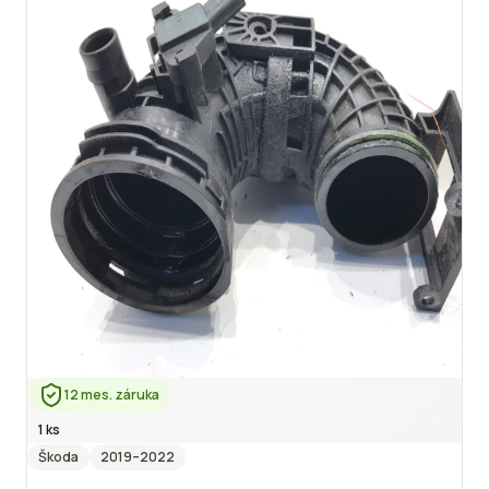
12 mes. záruka
1 ks
Škoda
2019
–2022