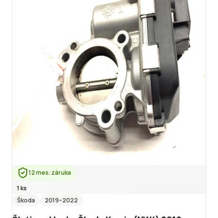
12 mes. záruka
1 ks
Škoda
2019
–2022