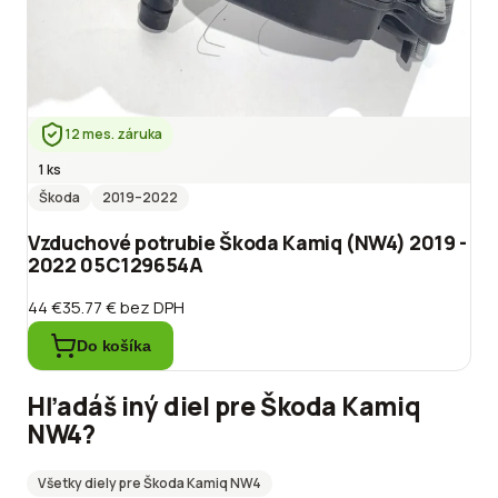
12 mes. záruka
1 ks
Škoda
2019
–2022
Vzduchové potrubie Škoda Kamiq (NW4) 2019 -
2022 05C129654A
44 €
35.77 €
bez DPH
Do košíka
Hľadáš iný diel pre
Škoda
Kamiq
NW4
?
Všetky diely pre
Škoda
Kamiq NW4