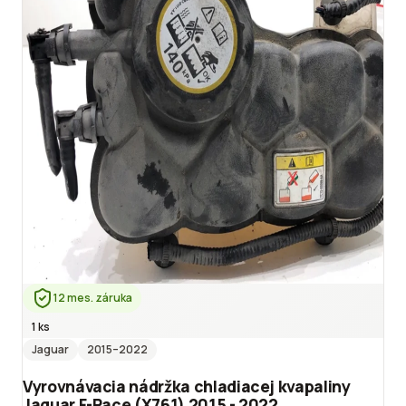
12 mes. záruka
1 ks
Jaguar
2015
–2022
Vyrovnávacia nádržka chladiacej kvapaliny
Jaguar F-Pace (X761) 2015 - 2022