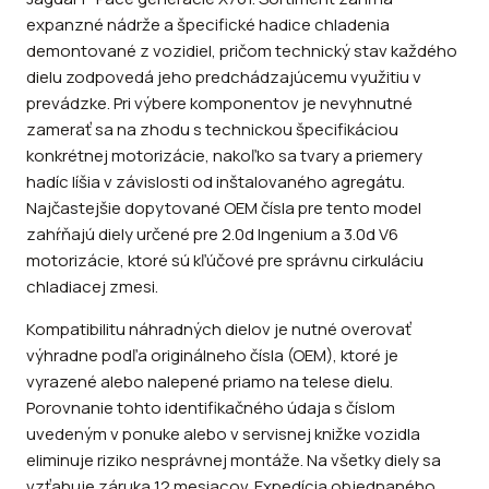
expanzné nádrže a špecifické hadice chladenia
demontované z vozidiel, pričom technický stav každého
dielu zodpovedá jeho predchádzajúcemu využitiu v
prevádzke. Pri výbere komponentov je nevyhnutné
zamerať sa na zhodu s technickou špecifikáciou
konkrétnej motorizácie, nakoľko sa tvary a priemery
hadíc líšia v závislosti od inštalovaného agregátu.
Najčastejšie dopytované OEM čísla pre tento model
zahŕňajú diely určené pre 2.0d Ingenium a 3.0d V6
motorizácie, ktoré sú kľúčové pre správnu cirkuláciu
chladiacej zmesi.
Kompatibilitu náhradných dielov je nutné overovať
výhradne podľa originálneho čísla (OEM), ktoré je
vyrazené alebo nalepené priamo na telese dielu.
Porovnanie tohto identifikačného údaja s číslom
uvedeným v ponuke alebo v servisnej knižke vozidla
eliminuje riziko nesprávnej montáže. Na všetky diely sa
vzťahuje záruka 12 mesiacov. Expedícia objednaného