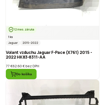
12 mes. záruka
1 ks
Jaguar
2015
–2022
Volant vzduchu Jaguar F-Pace (X761) 2015 -
2022 HK83-8311-AA
77 €
62.60 €
bez DPH
Do košíka