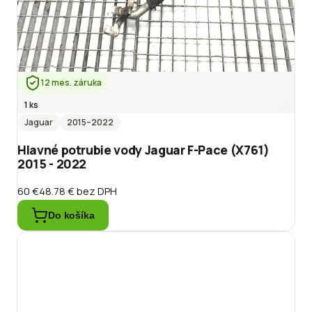
12 mes. záruka
1 ks
Jaguar
2015
–2022
Hlavné potrubie vody Jaguar F-Pace (X761)
2015 - 2022
60 €
48.78 €
bez DPH
Do košíka