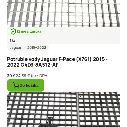
12 mes. záruka
1 ks
Jaguar
2015
–2022
Potrubie vody Jaguar F-Pace (X761) 2015 -
2022 G4D3-8A512-AF
30 €
24.39 €
bez DPH
Do košíka