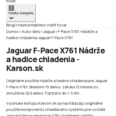
Košík
Všetky kategórie
Blog
O nás
Kontakt
Ako vrátiť tovar
Domov
›
Auto-diely
›
Jaguar
›
F-Pace X761
›
Nádrže a
hadice chladenia Jaguar F-Pace X761
Jaguar F-Pace X761 Nádrže
a hadice chladenia -
Karson.sk
Originálne použité nádrže a hadice chladenia pre Jaguar
F-Pace X761. Skladom 15 dielov, záruka 12 mesiacov,
doručenie GLS alebo Toptrans do 1-3 dní.
V ponuke eshopu Karson.sk sa nachádzajú originálne
použité komponenty chladiaceho systému pre vozidlá
Jaguar F-Pace generácie X761. Sortiment zahŕňa