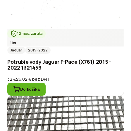
12 mes. záruka
1 ks
Jaguar
2015
–2022
Potrubie vody Jaguar F-Pace (X761) 2015 -
2022 1321459
32 €
26.02 €
bez DPH
Do košíka