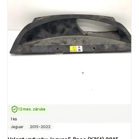
12 mes. záruka
1 ks
Jaguar
2015
–2022