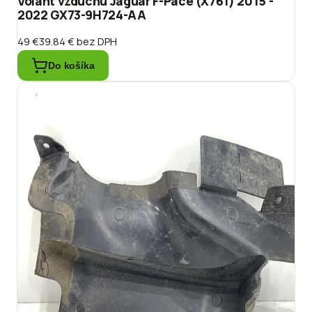
Volant vzduchu Jaguar F-Pace (X761) 2015 -
2022 GX73-9H724-AA
49 €
39.84 €
bez DPH
Do košíka