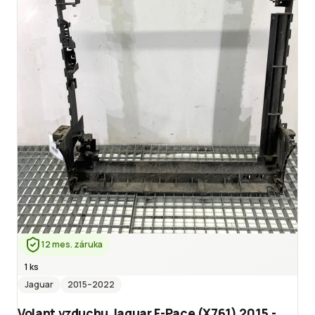
12 mes. záruka
1 ks
Jaguar
2015
–2022
Volant vzduchu Jaguar F-Pace (X761) 2015 -