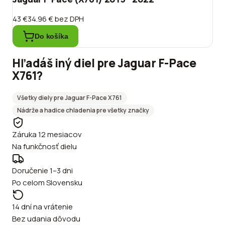
43 €
34.96 €
bez DPH
Do košíka
Hľadáš iný diel pre
Jaguar
F-Pace
X761
?
Všetky diely pre
Jaguar
F-Pace X761
Nádrže a hadice chladenia
pre všetky značky
Záruka 12 mesiacov
Na funkčnosť dielu
Doručenie 1–3 dni
Po celom Slovensku
14 dní na vrátenie
Bez udania dôvodu