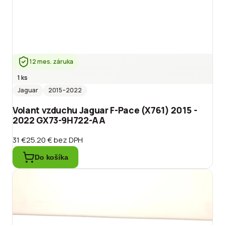
12 mes. záruka
1 ks
Jaguar
2015
–2022
Volant vzduchu Jaguar F-Pace (X761) 2015 -
2022 GX73-9H722-AA
31 €
25.20 €
bez DPH
Do košíka