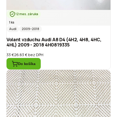
12 mes. záruka
1 ks
Audi
2009
–2018
Volant vzduchu Audi A8 D4 (4H2, 4H8, 4HC,
4HL) 2009 - 2018 4H0819335
33 €
26.83 €
bez DPH
Do košíka