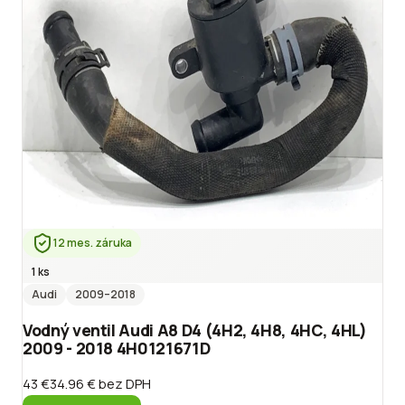
12 mes. záruka
1 ks
Audi
2009
–2018
Vodný ventil Audi A8 D4 (4H2, 4H8, 4HC, 4HL)
2009 - 2018 4H0121671D
43 €
34.96 €
bez DPH