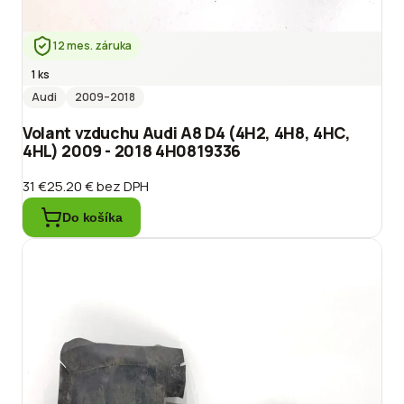
12 mes. záruka
1 ks
Audi
2009
–2018
Volant vzduchu Audi A8 D4 (4H2, 4H8, 4HC,
4HL) 2009 - 2018 4H0819336
31 €
25.20 €
bez DPH
Do košíka