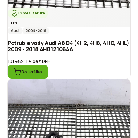
12 mes. záruka
1 ks
Audi
2009
–2018
Potrubie vody Audi A8 D4 (4H2, 4H8, 4HC, 4HL)
2009 - 2018 4H0121064A
101 €
82.11 €
bez DPH
Do košíka