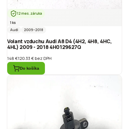
12 mes. záruka
1 ks
Audi
2009
–2018
Volant vzduchu Audi A8 D4 (4H2, 4H8, 4HC,
4HL) 2009 - 2018 4H0129627Q
148 €
120.33 €
bez DPH
Do košíka