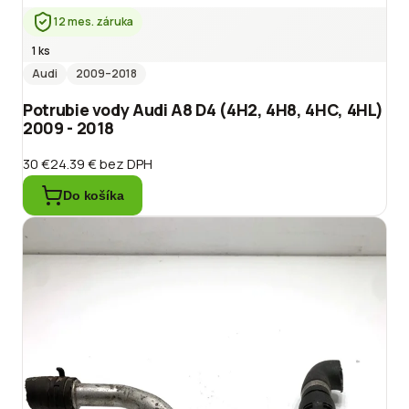
12 mes. záruka
1 ks
Audi
2009
–2018
Potrubie vody Audi A8 D4 (4H2, 4H8, 4HC, 4HL)
2009 - 2018
30 €
24.39 €
bez DPH
Do košíka