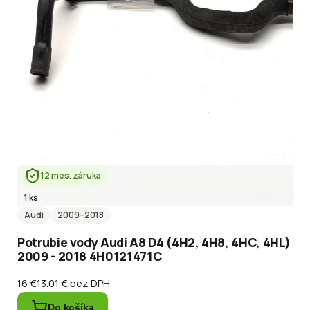
12 mes. záruka
1 ks
Audi
2009
–2018
Potrubie vody Audi A8 D4 (4H2, 4H8, 4HC, 4HL)
2009 - 2018 4H0121471C
16 €
13.01 €
bez DPH
Do košíka