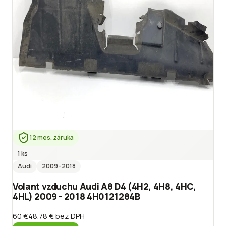
12 mes. záruka
1 ks
Audi
2009
–2018
Volant vzduchu Audi A8 D4 (4H2, 4H8, 4HC,
4HL) 2009 - 2018 4H0121284B
60 €
48.78 €
bez DPH