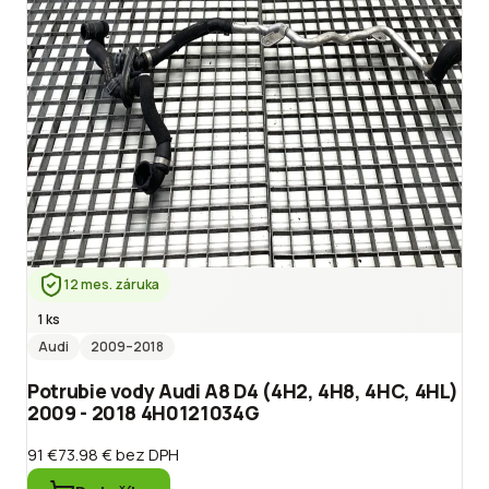
12 mes. záruka
1 ks
Audi
2009
–2018
Potrubie vody Audi A8 D4 (4H2, 4H8, 4HC, 4HL)
2009 - 2018 4H0121034G
91 €
73.98 €
bez DPH