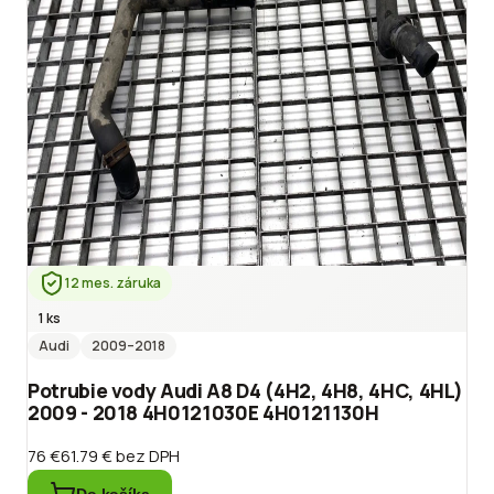
12 mes. záruka
1 ks
Audi
2009
–2018
Potrubie vody Audi A8 D4 (4H2, 4H8, 4HC, 4HL)
2009 - 2018 4H0121030E 4H0121130H
76 €
61.79 €
bez DPH
Do košíka