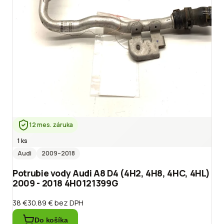
12 mes. záruka
1 ks
Audi
2009
–2018
Potrubie vody Audi A8 D4 (4H2, 4H8, 4HC, 4HL)
2009 - 2018 4H0121399G
38 €
30.89 €
bez DPH
Do košíka