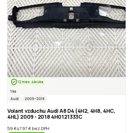
12 mes. záruka
1 ks
Audi
2009
–2018
Volant vzduchu Audi A8 D4 (4H2, 4H8, 4HC,
4HL) 2009 - 2018 4H0121333C
59 €
47.97 €
bez DPH