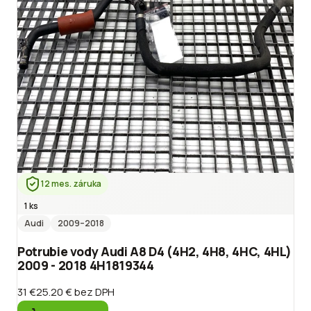
12 mes. záruka
1 ks
Audi
2009
–2018
Potrubie vody Audi A8 D4 (4H2, 4H8, 4HC, 4HL)
2009 - 2018 4H1819344
31 €
25.20 €
bez DPH