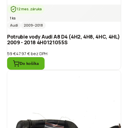
12 mes. záruka
1 ks
Audi
2009
–2018
Potrubie vody Audi A8 D4 (4H2, 4H8, 4HC, 4HL)
2009 - 2018 4H0121055S
59 €
47.97 €
bez DPH
Do košíka