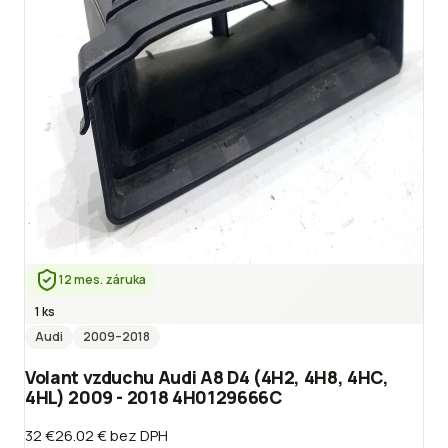
12 mes. záruka
1 ks
Audi
2009
–2018
Volant vzduchu Audi A8 D4 (4H2, 4H8, 4HC,
4HL) 2009 - 2018 4H0129666C
32 €
26.02 €
bez DPH