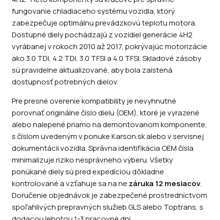
fungovanie chladiaceho systému vozidla, ktorý
zabezpečuje optimálnu prevádzkovú teplotu motora.
Dostupné diely pochádzajú z vozidiel generácie 4H2
vyrábanej v rokoch 2010 až 2017, pokrývajúc motorizácie
ako 3.0 TDI, 4.2 TDI, 3.0 TFSI a 4.0 TFSI. Skladové zásoby
sú pravidelne aktualizované, aby bola zaistená
dostupnosť potrebných dielov.
Pre presné overenie kompatibility je nevyhnutné
porovnať originálne číslo dielu (OEM), ktoré je vyrazené
alebo nalepené priamo na demontovanom komponente,
s číslom uvedeným v ponuke Karson.sk alebo v servisnej
dokumentácii vozidla. Správna identifikácia OEM čísla
minimalizuje riziko nesprávneho výberu. Všetky
ponúkané diely sú pred expedíciou dôkladne
kontrolované a vzťahuje sa na ne
záruka 12 mesiacov
.
Doručenie objednávok je zabezpečené prostredníctvom
spoľahlivých prepravných služieb GLS alebo Toptrans, s
dodacou lehotou 1-3 pracovné dni.