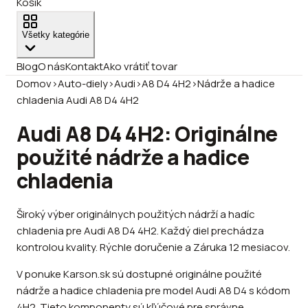
Košík
Všetky kategórie
Blog
O nás
Kontakt
Ako vrátiť tovar
Domov
›
Auto-diely
›
Audi
›
A8 D4 4H2
›
Nádrže a hadice
chladenia Audi A8 D4 4H2
Audi A8 D4 4H2: Originálne
použité nádrže a hadice
chladenia
Široký výber originálnych použitých nádrží a hadíc
chladenia pre Audi A8 D4 4H2. Každý diel prechádza
kontrolou kvality. Rýchle doručenie a Záruka 12 mesiacov.
V ponuke Karson.sk sú dostupné originálne použité
nádrže a hadice chladenia pre model Audi A8 D4 s kódom
4H2. Tieto komponenty sú kľúčové pre správne