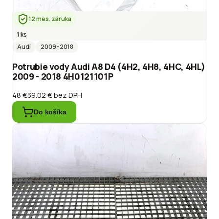
12 mes. záruka
1 ks
Audi
2009
–2018
Potrubie vody Audi A8 D4 (4H2, 4H8, 4HC, 4HL)
2009 - 2018 4H0121101P
48 €
39.02 €
bez DPH
Do košíka