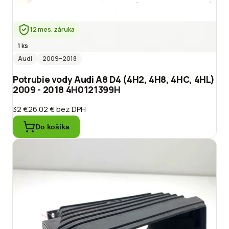
12 mes. záruka
1 ks
Audi
2009
–2018
Potrubie vody Audi A8 D4 (4H2, 4H8, 4HC, 4HL)
2009 - 2018 4H0121399H
32 €
26.02 €
bez DPH
Do košíka