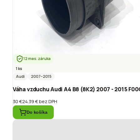
12 mes. záruka
1 ks
Audi
2007
–2015
Váha vzduchu Audi A4 B8 (8K2) 2007 - 2015 F
30 €
24.39 €
bez DPH
Do košíka