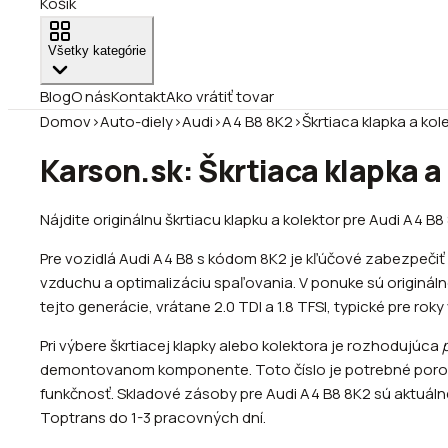
Košík
Všetky kategórie
Blog
O nás
Kontakt
Ako vrátiť tovar
Domov
›
Auto-diely
›
Audi
›
A4 B8 8K2
›
Škrtiaca klapka a kol
Karson.sk: Škrtiaca klapka a
Nájdite originálnu škrtiacu klapku a kolektor pre Audi A4 
Pre vozidlá Audi A4 B8 s kódom 8K2 je kľúčové zabezpečiť
vzduchu a optimalizáciu spaľovania. V ponuke sú originál
tejto generácie, vrátane 2.0 TDI a 1.8 TFSI, typické pre rok
Pri výbere škrtiacej klapky alebo kolektora je rozhodujúca
demontovanom komponente. Toto číslo je potrebné porovna
funkčnosť. Skladové zásoby pre Audi A4 B8 8K2 sú aktuáln
Toptrans do 1-3 pracovných dní.