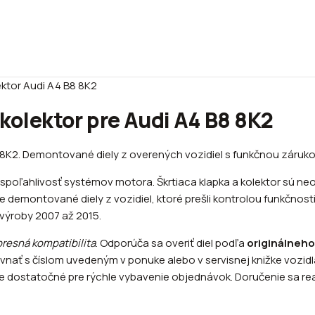
ektor Audi A4 B8 8K2
 kolektor pre Audi A4 B8 8K2
B8 8K2. Demontované diely z overených vozidiel s funkčnou záruko
 spoľahlivosť systémov motora. Škrtiaca klapka a kolektor sú n
ne demontované diely z vozidiel, ktoré prešli kontrolou funkčno
y výroby 2007 až 2015.
presná kompatibilita
. Odporúča sa overiť diel podľa
originálneho
ť s číslom uvedeným v ponuke alebo v servisnej knižke vozidla
e dostatočné pre rýchle vybavenie objednávok. Doručenie sa rea