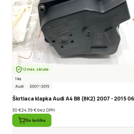
12 mes. záruka
1 ks
Audi
2007
–2015
Škrtiaca klapka Audi A4 B8 (8K2) 2007 - 2015 
30 €
24.39 €
bez DPH
Do košíka