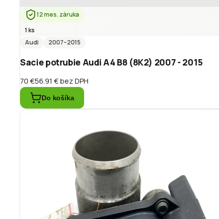
12 mes. záruka
1 ks
Audi
2007
–2015
Sacie potrubie Audi A4 B8 (8K2) 2007 - 2015
70 €
56.91 €
bez DPH
Do košíka