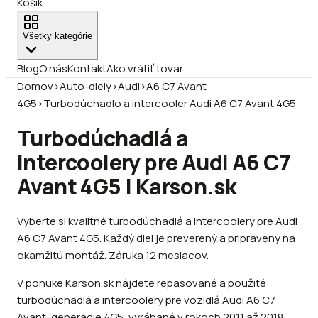
Košík
Všetky kategórie
Blog
O nás
Kontakt
Ako vrátiť tovar
Domov
›
Auto-diely
›
Audi
›
A6 C7 Avant
4G5
›
Turbodúchadlo a intercooler Audi A6 C7 Avant 4G5
Turbodúchadlá a
intercoolery pre Audi A6 C7
Avant 4G5 | Karson.sk
Vyberte si kvalitné turbodúchadlá a intercoolery pre Audi
A6 C7 Avant 4G5. Každý diel je preverený a pripravený na
okamžitú montáž. Záruka 12 mesiacov.
V ponuke Karson.sk nájdete repasované a použité
turbodúchadlá a intercoolery pre vozidlá Audi A6 C7
Avant, generácie 4G5, vyrábané v rokoch 2011 až 2018.