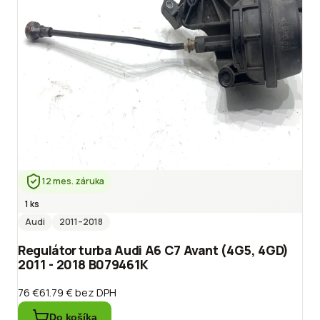
12 mes. záruka
1 ks
Audi
2011
–2018
Regulátor turba Audi A6 C7 Avant (4G5, 4GD)
2011 - 2018 B079461K
76 €
61.79 €
bez DPH
Do košíka