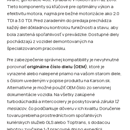
Tieto komponenty sú kľúčové pre optimálny výkon a
efektivitu motora, najmä pre bežné motorizácie ako 2.0
TDI a 3.0 TDI. Pred zaradením do predaja prechádza
každý diel dôkladnou kontrolou funkčnosti a stavu, aby
bola zaistená spoľahlivosť v prevádzke. Dostupné diely
pochádzajú z vozidiel demontovaných na
špecializovanom pracovisku.
Pre zabezpečenie správnej kompatibility je nevyhnutné
porovnať
originálne číslo dielu (OEM)
, ktoré je
vyrazené alebo nalepené priamo na vašom starom diele,
s číslom uvedeným v popise produktu na Karson.sk.
Alternatívne je možné použiť OEM číslo zo servisnej
dokumentácie vozidla. Na všetky zakúpené
turbodúchadlá a intercoolery je poskytovaná
záruka 12
mesiacov
, čo podčiarkuje dôveru v ich kvalitu. Doručenie
tovaru prebieha prostredníctvom spoľahlivých
kuriérskych služieb GLS alebo Toptrans, s dodacou
lehotou zvyčajne 1-3 pracovné dni po expedícii.