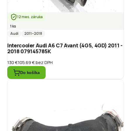
12 mes. záruka
1 ks
Audi
2011
–2018
Intercooler Audi A6 C7 Avant (4G5, 4GD) 2011 -
2018 079145785K
130 €
105.69 €
bez DPH
Do košíka