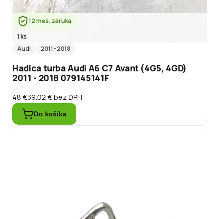
12 mes. záruka
1 ks
Audi
2011
–2018
Hadica turba Audi A6 C7 Avant (4G5, 4GD)
2011 - 2018 079145141F
48 €
39.02 €
bez DPH
Do košíka