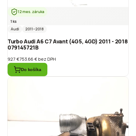
12 mes. záruka
1 ks
Audi
2011
–2018
Turbo Audi A6 C7 Avant (4G5, 4GD) 2011 - 2018
079145721B
927 €
753.66 €
bez DPH
Do košíka