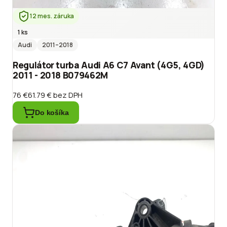
12 mes. záruka
1 ks
Audi
2011
–2018
Regulátor turba Audi A6 C7 Avant (4G5, 4GD)
2011 - 2018 B079462M
76 €
61.79 €
bez DPH
Do košíka