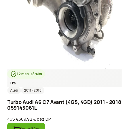
12 mes. záruka
1 ks
Audi
2011
–2018
Turbo Audi A6 C7 Avant (4G5, 4GD) 2011 - 2018
059145061L
455 €
369.92 €
bez DPH
Do košíka