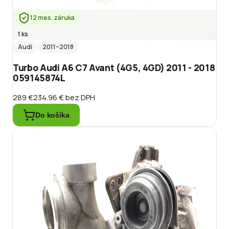
12 mes. záruka
1 ks
Audi
2011
–2018
Turbo Audi A6 C7 Avant (4G5, 4GD) 2011 - 2018
059145874L
289 €
234.96 €
bez DPH
Do košíka