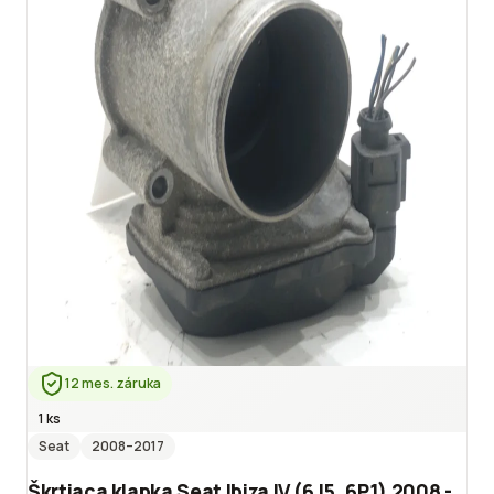
12 mes. záruka
1 ks
Seat
2008
–2017
Škrtiaca klapka Seat Ibiza IV (6J5, 6P1) 2008 -