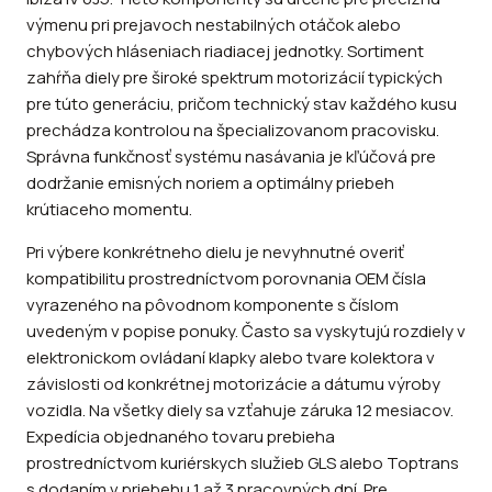
výmenu pri prejavoch nestabilných otáčok alebo
chybových hláseniach riadiacej jednotky. Sortiment
zahŕňa diely pre široké spektrum motorizácií typických
pre túto generáciu, pričom technický stav každého kusu
prechádza kontrolou na špecializovanom pracovisku.
Správna funkčnosť systému nasávania je kľúčová pre
dodržanie emisných noriem a optimálny priebeh
krútiaceho momentu.
Pri výbere konkrétneho dielu je nevyhnutné overiť
kompatibilitu prostredníctvom porovnania OEM čísla
vyrazeného na pôvodnom komponente s číslom
uvedeným v popise ponuky. Často sa vyskytujú rozdiely v
elektronickom ovládaní klapky alebo tvare kolektora v
závislosti od konkrétnej motorizácie a dátumu výroby
vozidla. Na všetky diely sa vzťahuje záruka 12 mesiacov.
Expedícia objednaného tovaru prebieha
prostredníctvom kuriérskych služieb GLS alebo Toptrans
s dodaním v priebehu 1 až 3 pracovných dní. Pre