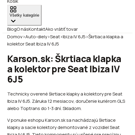
Košík
Všetky kategórie
Blog
O nás
Kontakt
Ako vrátiť tovar
Domov
›
Auto-diely
›
Seat
›
Ibiza IV 6J5
›
Škrtiaca klapka a
kolektor Seat Ibiza IV 6J5
Karson.sk: Škrtiaca klapka
a kolektor pre Seat Ibiza IV
6J5
Technicky overené škrtiace klapky a kolektory pre Seat
Ibiza IV 6J5. Záruka 12 mesiacov, doručenie kuriérom GLS
alebo Toptrans do 1-3 dní. Skladom.
V ponuke eshopu Karson.sk sa nachádzajú škrtiace
klapky a sacie kolektory demontované z vozidiel Seat
Ibiza IV 6J5. Tieto komponenty sú určené pre precíznu