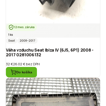
12 mes. záruka
1 ks
Seat
2008
–2017
Váha vzduchu Seat Ibiza IV (6J5, 6P1) 2008 -
2017 0281006132
32 €
26.02 €
bez DPH
Do košíka