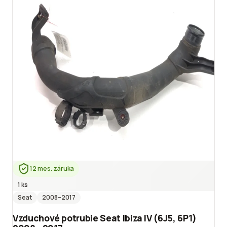
12 mes. záruka
1 ks
Seat
2008
–2017
Vzduchové potrubie Seat Ibiza IV (6J5, 6P1)