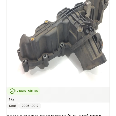
12 mes. záruka
1 ks
Seat
2008
–2017