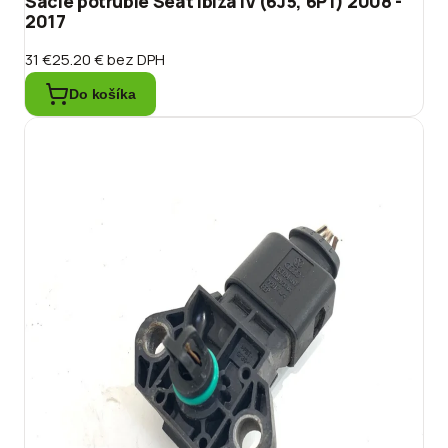
Sacie potrubie Seat Ibiza IV (6J5, 6P1) 2008 -
2017
31 €
25.20 €
bez DPH
Do košíka