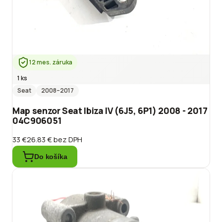
12 mes. záruka
1 ks
Seat
2008
–2017
Map senzor Seat Ibiza IV (6J5, 6P1) 2008 - 2017
04C906051
33 €
26.83 €
bez DPH
Do košíka