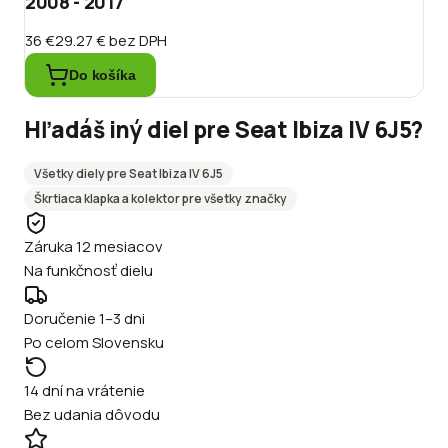
2008 - 2017
36 €
29.27 €
bez DPH
Do košíka
Hľadáš iný diel pre
Seat
Ibiza IV 6J5
?
Všetky diely pre
Seat
Ibiza IV 6J5
Škrtiaca klapka a kolektor
pre všetky značky
Záruka 12 mesiacov
Na funkčnosť dielu
Doručenie 1–3 dni
Po celom Slovensku
14 dní na vrátenie
Bez udania dôvodu