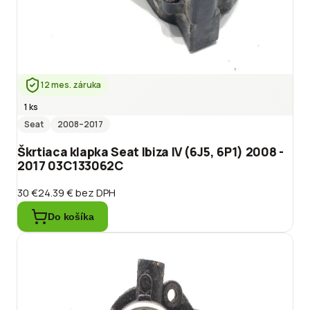
12 mes. záruka
1 ks
Seat
2008
–2017
Škrtiaca klapka Seat Ibiza IV (6J5, 6P1) 2008 -
2017 03C133062C
30 €
24.39 €
bez DPH
Do košíka