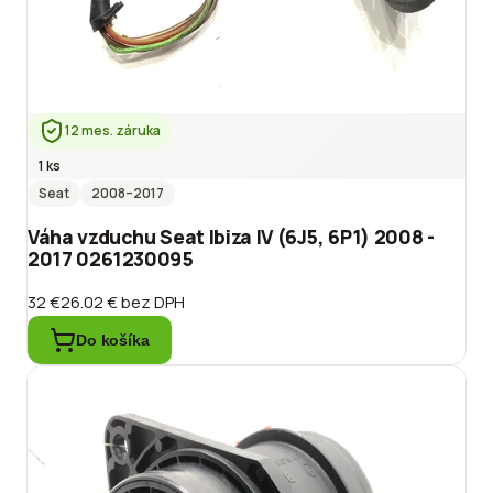
12 mes. záruka
1 ks
Seat
2008
–2017
Váha vzduchu Seat Ibiza IV (6J5, 6P1) 2008 -
2017 0261230095
32 €
26.02 €
bez DPH
Do košíka