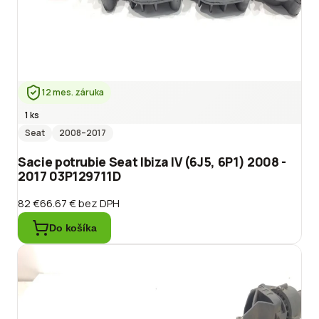
12 mes. záruka
1 ks
Seat
2008
–2017
Sacie potrubie Seat Ibiza IV (6J5, 6P1) 2008 -
2017 03P129711D
82 €
66.67 €
bez DPH
Do košíka