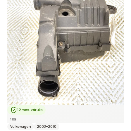
12 mes. záruka
1 ks
Volkswagen
2003
–2010