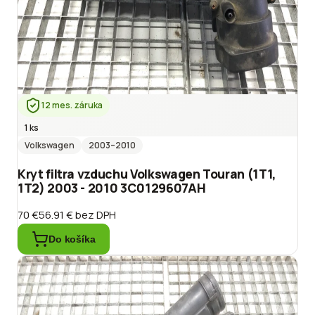
12 mes. záruka
1 ks
Volkswagen
2003
–2010
Kryt filtra vzduchu Volkswagen Touran (1T1,
1T2) 2003 - 2010 3C0129607AH
70 €
56.91 €
bez DPH
Do košíka