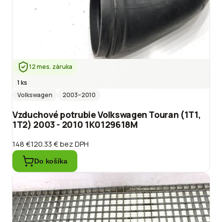
12 mes. záruka
1 ks
Volkswagen
2003
–2010
Vzduchové potrubie Volkswagen Touran (1T1,
1T2) 2003 - 2010 1K0129618M
148 €
120.33 €
bez DPH
Do košíka