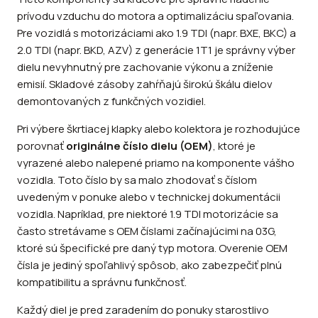
prívodu vzduchu do motora a optimalizáciu spaľovania.
Pre vozidlá s motorizáciami ako 1.9 TDI (napr. BXE, BKC) a
2.0 TDI (napr. BKD, AZV) z generácie 1T1 je správny výber
dielu nevyhnutný pre zachovanie výkonu a zníženie
emisií. Skladové zásoby zahŕňajú širokú škálu dielov
demontovaných z funkčných vozidiel.
Pri výbere škrtiacej klapky alebo kolektora je rozhodujúce
porovnať
originálne číslo dielu (OEM)
, ktoré je
vyrazené alebo nalepené priamo na komponente vášho
vozidla. Toto číslo by sa malo zhodovať s číslom
uvedeným v ponuke alebo v technickej dokumentácii
vozidla. Napríklad, pre niektoré 1.9 TDI motorizácie sa
často stretávame s OEM číslami začínajúcimi na 03G,
ktoré sú špecifické pre daný typ motora. Overenie OEM
čísla je jediný spoľahlivý spôsob, ako zabezpečiť plnú
kompatibilitu a správnu funkčnosť.
Každý diel je pred zaradením do ponuky starostlivo