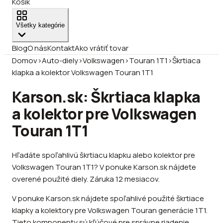
Košík
Všetky kategórie
Blog
O nás
Kontakt
Ako vrátiť tovar
Domov
›
Auto-diely
›
Volkswagen
›
Touran 1T1
›
Škrtiaca
klapka a kolektor Volkswagen Touran 1T1
Karson.sk: Škrtiaca klapka
a kolektor pre Volkswagen
Touran 1T1
Hľadáte spoľahlivú škrtiacu klapku alebo kolektor pre
Volkswagen Touran 1T1? V ponuke Karson.sk nájdete
overené použité diely. Záruka 12 mesiacov.
V ponuke Karson.sk nájdete spoľahlivé použité škrtiace
klapky a kolektory pre Volkswagen Touran generácie 1T1.
Tieto komponenty sú kľúčové pre správne riadenie