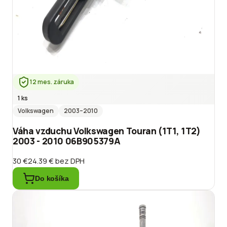
12 mes. záruka
1 ks
Volkswagen
2003
–2010
Váha vzduchu Volkswagen Touran (1T1, 1T2)
2003 - 2010 06B905379A
30 €
24.39 €
bez DPH
Do košíka