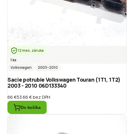
12 mes. záruka
1 ks
Volkswagen
2003
–2010
Sacie potrubie Volkswagen Touran (1T1, 1T2)
2003 - 2010 06D133340
66 €
53.66 €
bez DPH
Do košíka