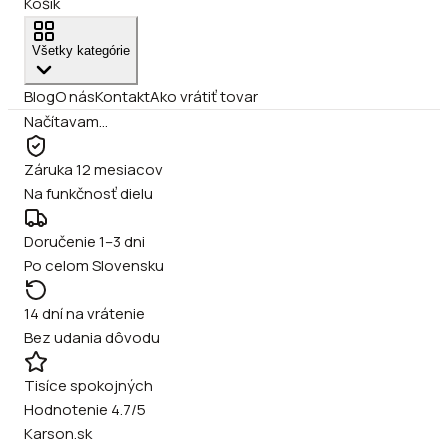
Košík
Všetky kategórie
Blog
O nás
Kontakt
Ako vrátiť tovar
Načítavam…
Záruka 12 mesiacov
Na funkčnosť dielu
Doručenie 1–3 dni
Po celom Slovensku
14 dní na vrátenie
Bez udania dôvodu
Tisíce spokojných
Hodnotenie 4.7/5
Karson.sk