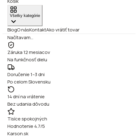
Košík
Všetky kategórie
Blog
O nás
Kontakt
Ako vrátiť tovar
Načítavam…
Záruka 12 mesiacov
Na funkčnosť dielu
Doručenie 1–3 dni
Po celom Slovensku
14 dní na vrátenie
Bez udania dôvodu
Tisíce spokojných
Hodnotenie 4.7/5
Karson.sk