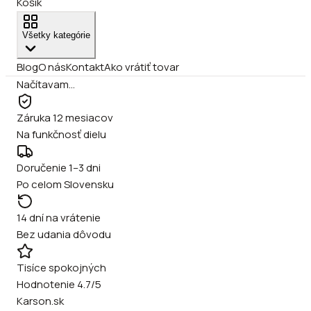
Košík
Všetky kategórie
Blog
O nás
Kontakt
Ako vrátiť tovar
Načítavam…
Záruka 12 mesiacov
Na funkčnosť dielu
Doručenie 1–3 dni
Po celom Slovensku
14 dní na vrátenie
Bez udania dôvodu
Tisíce spokojných
Hodnotenie 4.7/5
Karson.sk