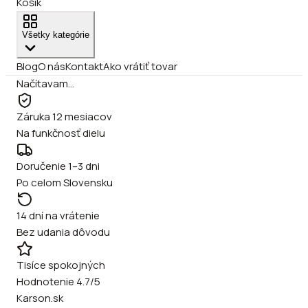
Košík
Všetky kategórie
Blog
O nás
Kontakt
Ako vrátiť tovar
Načítavam…
Záruka 12 mesiacov
Na funkčnosť dielu
Doručenie 1–3 dni
Po celom Slovensku
14 dní na vrátenie
Bez udania dôvodu
Tisíce spokojných
Hodnotenie 4.7/5
Karson.sk