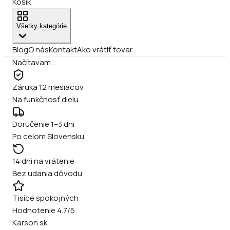
Košík
Všetky kategórie
Blog
O nás
Kontakt
Ako vrátiť tovar
Načítavam…
Záruka 12 mesiacov
Na funkčnosť dielu
Doručenie 1–3 dni
Po celom Slovensku
14 dní na vrátenie
Bez udania dôvodu
Tisíce spokojných
Hodnotenie 4.7/5
Karson.sk