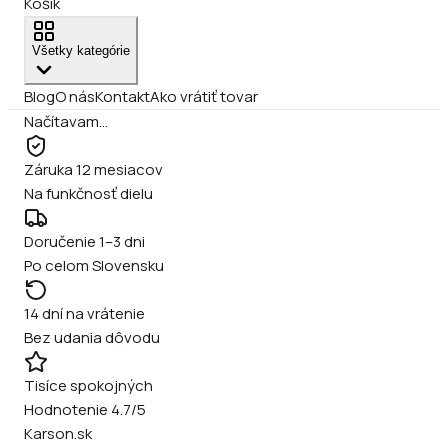
Košík
Všetky kategórie
Blog
O nás
Kontakt
Ako vrátiť tovar
Načítavam…
Záruka 12 mesiacov
Na funkčnosť dielu
Doručenie 1–3 dni
Po celom Slovensku
14 dní na vrátenie
Bez udania dôvodu
Tisíce spokojných
Hodnotenie 4.7/5
Karson.sk