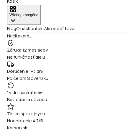
Košík
Všetky kategórie
Blog
O nás
Kontakt
Ako vrátiť tovar
Načítavam…
Záruka 12 mesiacov
Na funkčnosť dielu
Doručenie 1–3 dni
Po celom Slovensku
14 dní na vrátenie
Bez udania dôvodu
Tisíce spokojných
Hodnotenie 4.7/5
Karson.sk