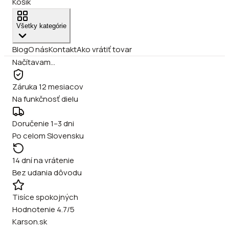
Košík
Všetky kategórie
Blog
O nás
Kontakt
Ako vrátiť tovar
Načítavam…
Záruka 12 mesiacov
Na funkčnosť dielu
Doručenie 1–3 dni
Po celom Slovensku
14 dní na vrátenie
Bez udania dôvodu
Tisíce spokojných
Hodnotenie 4.7/5
Karson.sk