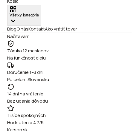
Košík
Všetky kategórie
Blog
O nás
Kontakt
Ako vrátiť tovar
Načítavam…
Záruka 12 mesiacov
Na funkčnosť dielu
Doručenie 1–3 dni
Po celom Slovensku
14 dní na vrátenie
Bez udania dôvodu
Tisíce spokojných
Hodnotenie 4.7/5
Karson.sk