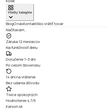
Košík
Všetky kategórie
Blog
O nás
Kontakt
Ako vrátiť tovar
Načítavam…
Záruka 12 mesiacov
Na funkčnosť dielu
Doručenie 1–3 dni
Po celom Slovensku
14 dní na vrátenie
Bez udania dôvodu
Tisíce spokojných
Hodnotenie 4.7/5
Karson.sk