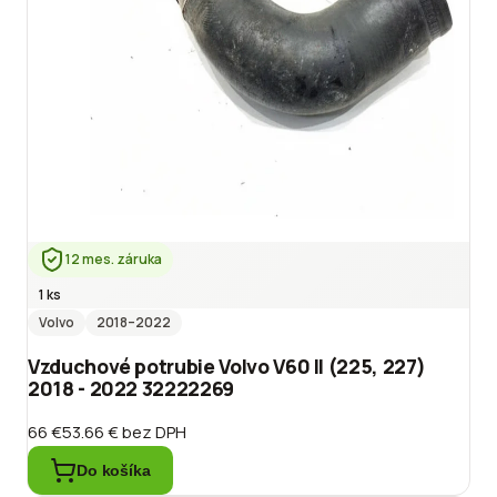
12 mes. záruka
1 ks
Volvo
2018
–2022
Vzduchové potrubie Volvo V60 II (225, 227)
2018 - 2022 32222269
66 €
53.66 €
bez DPH
Do košíka