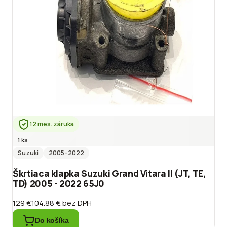
12 mes. záruka
1 ks
Suzuki
2005
–2022
Škrtiaca klapka Suzuki Grand Vitara II (JT, TE,
TD) 2005 - 2022 65J0
129 €
104.88 €
bez DPH
Do košíka