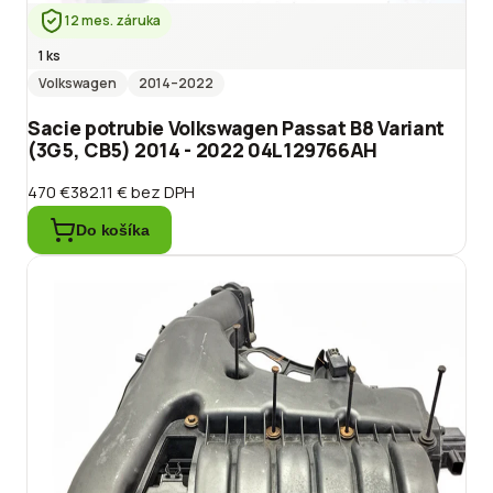
12 mes. záruka
1 ks
Volkswagen
2014
–2022
Sacie potrubie Volkswagen Passat B8 Variant
(3G5, CB5) 2014 - 2022 04L129766AH
470 €
382.11 €
bez DPH
Do košíka