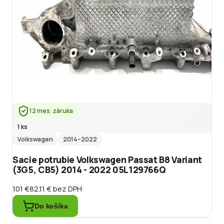
12 mes. záruka
1 ks
Volkswagen
2014
–2022
Sacie potrubie Volkswagen Passat B8 Variant
(3G5, CB5) 2014 - 2022 05L129766Q
101 €
82.11 €
bez DPH
Do košíka