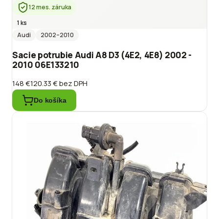
12 mes. záruka
1 ks
Audi
2002
–2010
Sacie potrubie Audi A8 D3 (4E2, 4E8) 2002 -
2010 06E133210
148 €
120.33 €
bez DPH
Do košíka