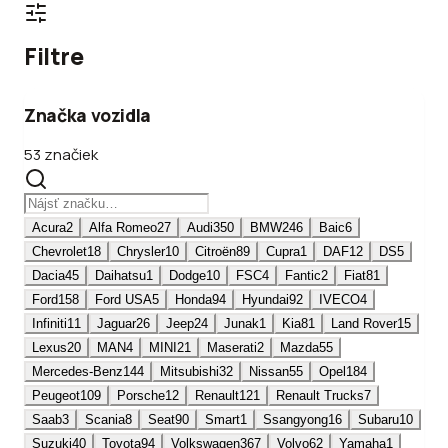
Filtre
Značka vozidla
53 značiek
Acura
2
Alfa Romeo
27
Audi
350
BMW
246
Baic
6
Chevrolet
18
Chrysler
10
Citroën
89
Cupra
1
DAF
12
DS
5
Dacia
45
Daihatsu
1
Dodge
10
FSC
4
Fantic
2
Fiat
81
Ford
158
Ford USA
5
Honda
94
Hyundai
92
IVECO
4
Infiniti
11
Jaguar
26
Jeep
24
Junak
1
Kia
81
Land Rover
15
Lexus
20
MAN
4
MINI
21
Maserati
2
Mazda
55
Mercedes-Benz
144
Mitsubishi
32
Nissan
55
Opel
184
Peugeot
109
Porsche
12
Renault
121
Renault Trucks
7
Saab
3
Scania
8
Seat
90
Smart
1
Ssangyong
16
Subaru
10
Suzuki
40
Toyota
94
Volkswagen
367
Volvo
62
Yamaha
1