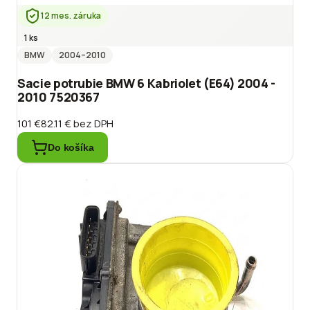
12 mes. záruka
1 ks
BMW
2004
–2010
Sacie potrubie BMW 6 Kabriolet (E64) 2004 -
2010 7520367
101 €
82.11 €
bez DPH
Do košíka