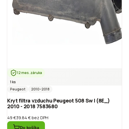
12 mes. záruka
1 ks
Peugeot
2010
–2018
Kryt filtra vzduchu Peugeot 508 Sw I (8E_)
2010 - 2018 7583680
49 €
39.84 €
bez DPH
Do košíka