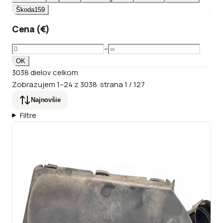
Škoda
159
Cena (€)
–
OK
3038
dielov
celkom
Zobrazujem
1
–
24
z
3038
·
strana
1
/
127
Najnovšie
Filtre