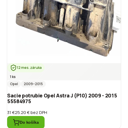
12 mes. záruka
1 ks
Opel
2009
–2015
Sacie potrubie Opel Astra J (P10) 2009 - 2015
55584975
31 €
25.20 €
bez DPH
Do košíka