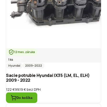
12 mes. záruka
1 ks
Hyundai
2009
–2022
Sacie potrubie Hyundai IX35 (LM, EL, ELH)
2009 - 2022
122 €
99.19 €
bez DPH
Do košíka