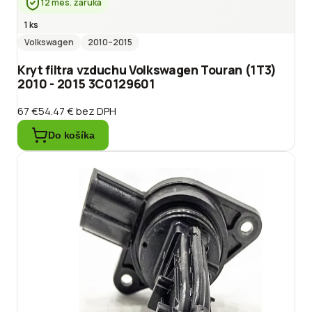
12 mes. záruka
1 ks
Volkswagen
2010
–2015
Kryt filtra vzduchu Volkswagen Touran (1T3)
2010 - 2015 3C0129601
67 €
54.47 €
bez DPH
Do košíka