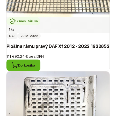
12 mes. záruka
1 ks
DAF
2012
–2022
Plošina rámu pravý DAF Xf 2012 - 2022 1922852
111 €
90.24 €
bez DPH
Do košíka