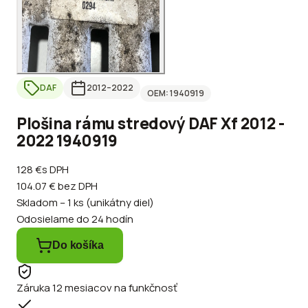
DAF
2012
–2022
OEM:
1940919
Plošina rámu stredový DAF Xf 2012 -
2022 1940919
128 €
s DPH
104.07 €
bez DPH
Skladom – 1 ks (unikátny diel)
Odosielame do 24 hodín
Do košíka
Záruka 12 mesiacov na funkčnosť