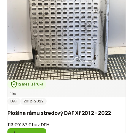
12 mes. záruka
1 ks
DAF
2012
–2022
Plošina rámu stredový DAF Xf 2012 - 2022
113 €
91.87 €
bez DPH