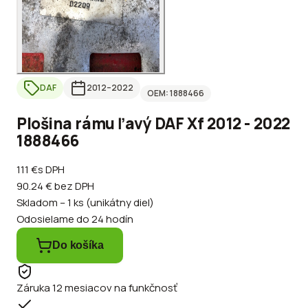
DAF
2012
–2022
OEM:
1888466
Plošina rámu ľavý DAF Xf 2012 - 2022
1888466
111 €
s DPH
90.24 €
bez DPH
Skladom – 1 ks (unikátny diel)
Odosielame do 24 hodín
Do košíka
Záruka 12 mesiacov na funkčnosť