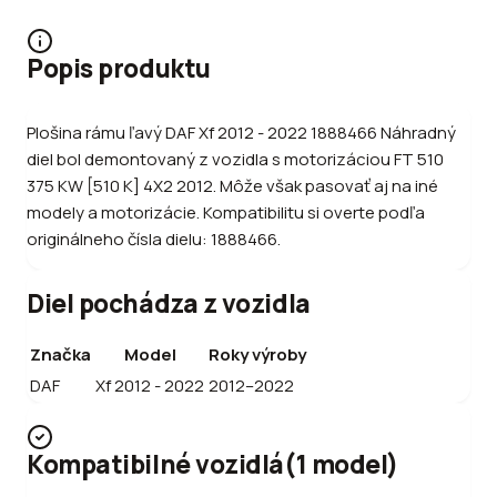
Popis produktu
Plošina rámu ľavý DAF Xf 2012 - 2022 1888466 Náhradný
diel bol demontovaný z vozidla s motorizáciou FT 510
375 KW [510 K] 4X2 2012. Môže však pasovať aj na iné
modely a motorizácie. Kompatibilitu si overte podľa
originálneho čísla dielu: 1888466.
Diel pochádza z vozidla
Značka
Model
Roky výroby
DAF
Xf 2012 - 2022
2012–2022
Kompatibilné vozidlá
(
1
model
)