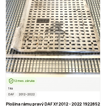
12 mes. záruka
1 ks
DAF
2012
–2022
Plošina rámu pravý DAF Xf 2012 - 2022 1922852