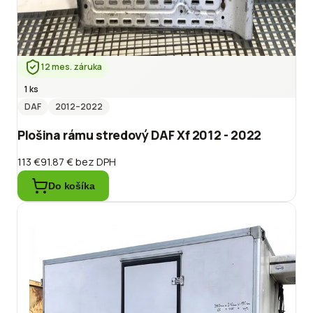
12 mes. záruka
1 ks
DAF
2012
–2022
Plošina rámu stredový DAF Xf 2012 - 2022
113 €
91.87 €
bez DPH
Do košíka