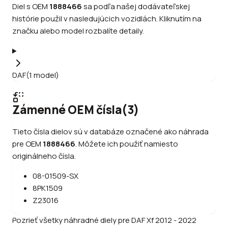
Diel s OEM
1888466
sa podľa našej dodávateľskej
histórie použil v nasledujúcich vozidlách. Kliknutím na
značku alebo model rozbalíte detaily.
DAF
(
1
model
)
Zámenné OEM čísla
(
3
)
Tieto čísla dielov sú v databáze označené ako náhrada
pre OEM
1888466
.
Môžete ich použiť namiesto
originálneho čísla.
08-01509-SX
8PK1509
Z23016
Pozrieť všetky náhradné diely pre
DAF
Xf 2012 - 2022