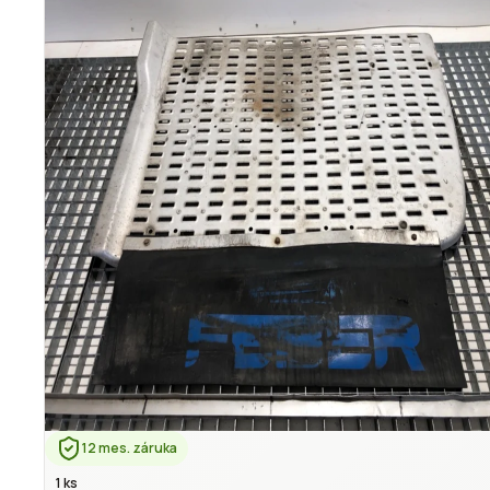
12 mes. záruka
1 ks