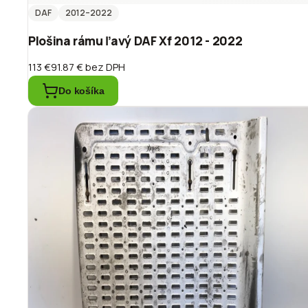
DAF
2012
–2022
Plošina rámu ľavý DAF Xf 2012 - 2022
113 €
91.87 €
bez DPH
Do košíka