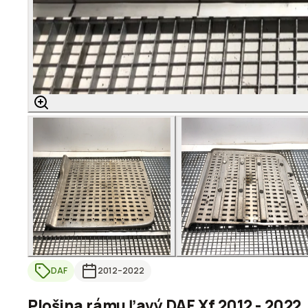
DAF
2012
–2022
Plošina rámu ľavý DAF Xf 2012 - 2022