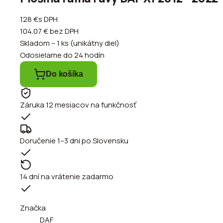
128 €
s DPH
104.07 €
bez DPH
Skladom – 1 ks (unikátny diel)
Odosielame do 24 hodín
Do košíka
Záruka 12 mesiacov na funkčnosť
Doručenie 1–3 dni po Slovensku
14 dní na vrátenie zadarmo
Značka
DAF