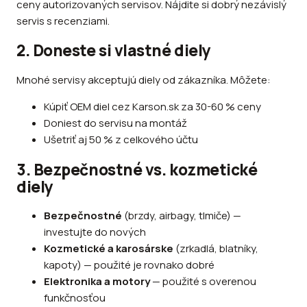
ceny autorizovaných servisov. Nájdite si dobrý nezávislý
servis s recenziami.
2. Doneste si vlastné diely
Mnohé servisy akceptujú diely od zákazníka. Môžete:
Kúpiť OEM diel cez Karson.sk za 30-60 % ceny
Doniest do servisu na montáž
Ušetriť aj 50 % z celkového účtu
3. Bezpečnostné vs. kozmetické
diely
Bezpečnostné
(brzdy, airbagy, tlmiče) —
investujte do nových
Kozmetické a karosárske
(zrkadlá, blatníky,
kapoty) — použité je rovnako dobré
Elektronika a motory
— použité s overenou
funkčnosťou