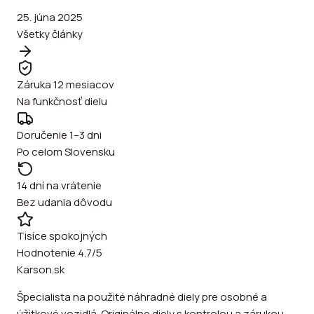
25. júna 2025
Všetky články
Záruka 12 mesiacov
Na funkčnosť dielu
Doručenie 1–3 dni
Po celom Slovensku
14 dní na vrátenie
Bez udania dôvodu
Tisíce spokojných
Hodnotenie 4.7/5
Karson.sk
Špecialista na použité náhradné diely pre osobné a
úžitkové vozidlá. Originálne diely s kontrolou a zárukou.