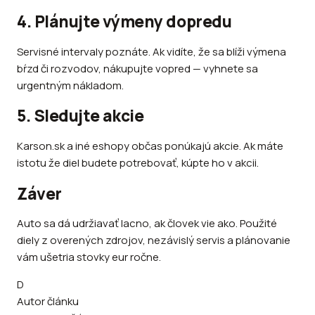
4. Plánujte výmeny dopredu
Servisné intervaly poznáte. Ak vidíte, že sa blíži výmena
bŕzd či rozvodov, nákupujte vopred — vyhnete sa
urgentným nákladom.
5. Sledujte akcie
Karson.sk a iné eshopy občas ponúkajú akcie. Ak máte
istotu že diel budete potrebovať, kúpte ho v akcii.
Záver
Auto sa dá udržiavať lacno, ak človek vie ako. Použité
diely z overených zdrojov, nezávislý servis a plánovanie
vám ušetria stovky eur ročne.
D
Autor článku