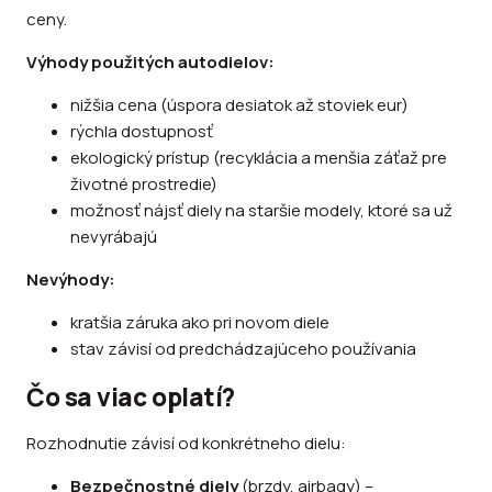
ceny.
Výhody použitých autodielov:
nižšia cena (úspora desiatok až stoviek eur)
rýchla dostupnosť
ekologický prístup (recyklácia a menšia záťaž pre
životné prostredie)
možnosť nájsť diely na staršie modely, ktoré sa už
nevyrábajú
Nevýhody:
kratšia záruka ako pri novom diele
stav závisí od predchádzajúceho používania
Čo sa viac oplatí?
Rozhodnutie závisí od konkrétneho dielu:
Bezpečnostné diely
(brzdy, airbagy) –