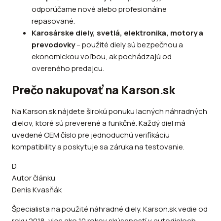
odporúčame nové alebo profesionálne
repasované.
Karosárske diely, svetlá, elektronika, motory a
prevodovky
– použité diely sú bezpečnou a
ekonomickou voľbou, ak pochádzajú od
overeného predajcu.
Prečo nakupovať na Karson.sk
Na Karson.sk nájdete širokú ponuku lacných náhradných
dielov, ktoré sú preverené a funkčné. Každý diel má
uvedené OEM číslo pre jednoduchú verifikáciu
kompatibility a poskytuje sa záruka na testovanie.
D
Autor článku
Denis Kvasňák
Špecialista na použité náhradné diely. Karson.sk vedie od
roku 2018, viac ako 10 rokov skúseností v autodieloch.