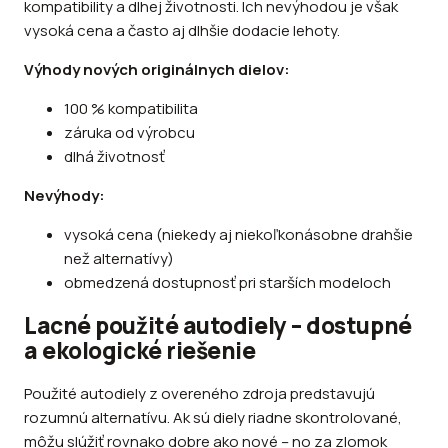
kompatibility a dlhej životnosti. Ich nevýhodou je však
vysoká cena a často aj dlhšie dodacie lehoty.
Výhody nových originálnych dielov:
100 % kompatibilita
záruka od výrobcu
dlhá životnosť
Nevýhody:
vysoká cena (niekedy aj niekoľkonásobne drahšie
než alternatívy)
obmedzená dostupnosť pri starších modeloch
Lacné použité autodiely – dostupné
a ekologické riešenie
Použité autodiely z overeného zdroja predstavujú
rozumnú alternatívu. Ak sú diely riadne skontrolované,
môžu slúžiť rovnako dobre ako nové – no za zlomok