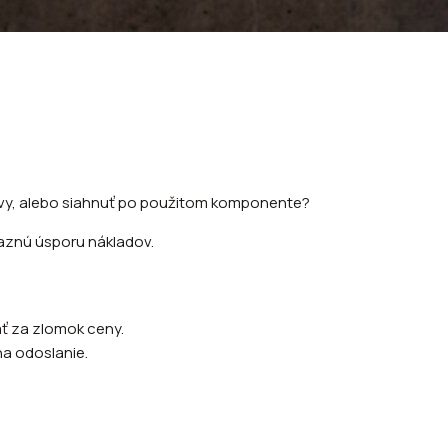
pravy, alebo siahnuť po použitom komponente?
raznú úsporu nákladov.
ať za zlomok ceny.
na odoslanie.