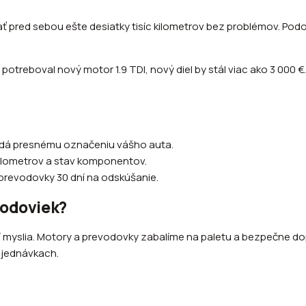
 pred sebou ešte desiatky tisíc kilometrov bez problémov. Podob
I potreboval nový motor 1.9 TDI, nový diel by stál viac ako 3 00
vedá presnému označeniu vášho auta.
kilometrov a stav komponentov.
prevodovky 30 dní na odskúšanie.
vodoviek?
hí myslia. Motory a prevodovky zabalíme na paletu a bezpečne d
objednávkach.