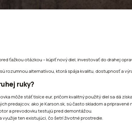
 pred ťažkou otázkou – kúpiť nový diel, investovať do drahej o
 sú rozumnou alternatívou, ktorá spája kvalitu, dostupnosť a vý
ruhej ruky?
ka môže stáť tisíce eur, pričom kvalitný použitý diel sa dá získ
ných predajcov, ako je Karson.sk, sú často skladom a pripravené 
motor a prevodovku testujú pred demontážou.
využije ten existujúci, čo šetrí životné prostredie.