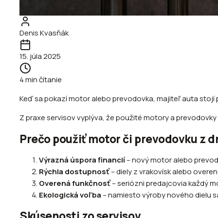
Denis Kvasňák
15. júla 2025
4
min čítanie
Keď sa pokazí motor alebo prevodovka, majiteľ auta stojí
Z praxe servisov vyplýva, že použité motory a prevodovky
Prečo použiť motor či prevodovku z d
Výrazná úspora financií
– nový motor alebo prevodov
Rýchla dostupnosť
– diely z vrakovísk alebo overe
Overená funkčnosť
– seriózni predajcovia každý 
Ekologická voľba
– namiesto výroby nového dielu sa 
Skúsenosti zo servisov