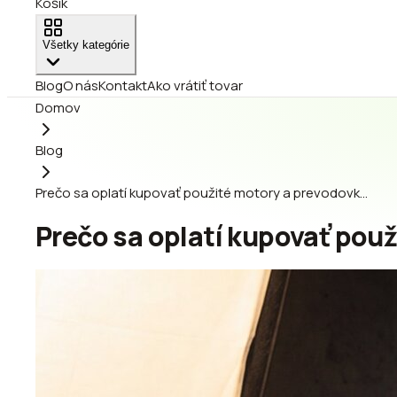
Košík
Všetky kategórie
Blog
O nás
Kontakt
Ako vrátiť tovar
Domov
Blog
Prečo sa oplatí kupovať použité motory a prevodovk…
Prečo sa oplatí kupovať pou