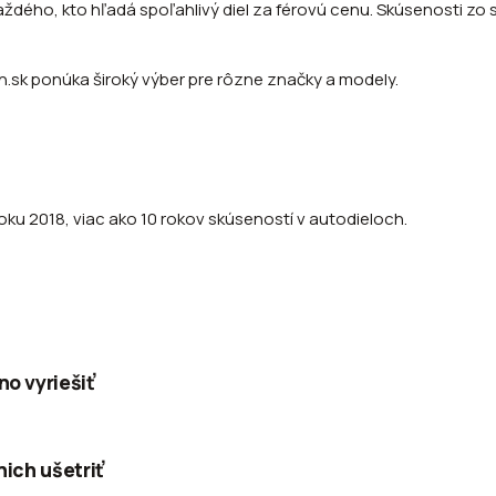
ždého, kto hľadá spoľahlivý diel za férovú cenu. Skúsenosti zo s
.sk ponúka široký výber pre rôzne značky a modely.
roku 2018, viac ako 10 rokov skúseností v autodieloch.
no vyriešiť
nich ušetriť