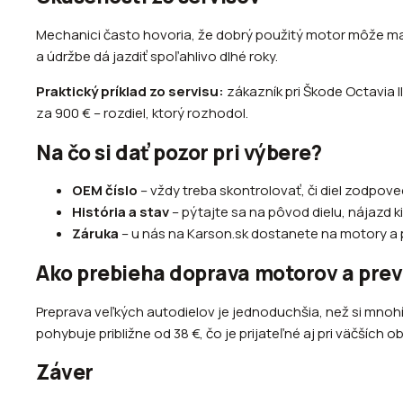
Mechanici často hovoria, že dobrý použitý motor môže mať
a údržbe dá jazdiť spoľahlivo dlhé roky.
Praktický príklad zo servisu:
zákazník pri Škode Octavia I
za 900 € – rozdiel, ktorý rozhodol.
Na čo si dať pozor pri výbere?
OEM číslo
– vždy treba skontrolovať, či diel zodpo
História a stav
– pýtajte sa na pôvod dielu, nájazd 
Záruka
– u nás na Karson.sk dostanete na motory a 
Ako prebieha doprava motorov a pre
Preprava veľkých autodielov je jednoduchšia, než si mno
pohybuje približne od 38 €, čo je prijateľné aj pri väčších 
Záver