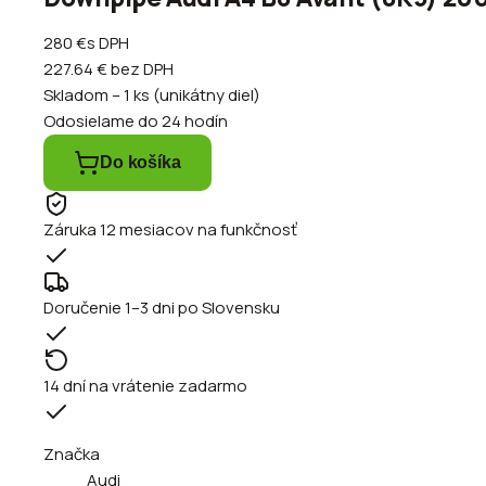
280 €
s DPH
227.64 €
bez DPH
Skladom – 1 ks (unikátny diel)
Odosielame do 24 hodín
Do košíka
Záruka 12 mesiacov na funkčnosť
Doručenie 1–3 dni po Slovensku
14 dní na vrátenie zadarmo
Značka
Audi