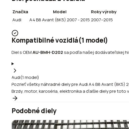
Značka
Model
Roky výroby
Audi
A4 B8 Avant (8K5) 2007 - 2015
2007–2015
Kompatibilné vozidlá
(
1
model
)
Diel s OEM
AU-BMH-D202
sa podľa našej dodávateľskej his
Audi
(
1
model
)
Pozrieť všetky náhradné diely pre
Audi
A4 B8 Avant (8K5) 2
Brzdy, motor, karoséria, elektronika a ďalšie diely pre toto 
Podobné diely