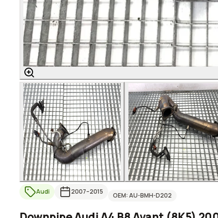
Audi
2007
–2015
OEM:
AU-BMH-D202
Downpipe Audi A4 B8 Avant (8K5) 20