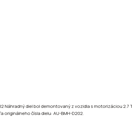
 Náhradný diel bol demontovaný z vozidla s motorizáciou 2.7 TD
dľa originálneho čísla dielu: AU-BMH-D202.