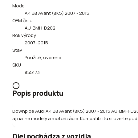
Model
A4 B8 Avant (8K5) 2007 - 2015
OEM číslo
AU-BMH-D202
Rok výroby
2007–2015
Stav
Použité, overené
SKU
855173
Popis produktu
Downpipe Audi A4 B8 Avant (8K5) 2007 - 2015 AU-BMH-D202
aj na iné modely a motorizácie. Kompatibilitu si overte po
Diel pochádza z vozidla