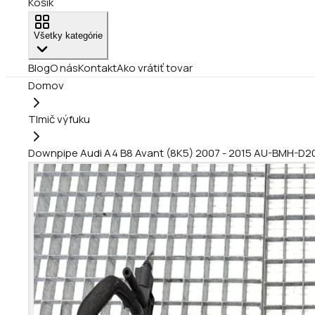
Košík
Všetky kategórie
Blog
O nás
Kontakt
Ako vrátiť tovar
Domov
Tlmič výfuku
Downpipe Audi A4 B8 Avant (8K5) 2007 - 2015 AU-BMH-D2