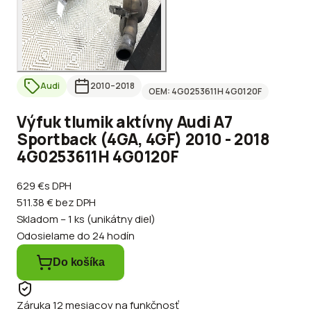
Audi
2010
–2018
OEM:
4G0253611H 4G0120F
Výfuk tlumik aktívny Audi A7
Sportback (4GA, 4GF) 2010 - 2018
4G0253611H 4G0120F
629 €
s DPH
511.38 €
bez DPH
Skladom – 1 ks (unikátny diel)
Odosielame do 24 hodín
Do košíka
Záruka 12 mesiacov na funkčnosť