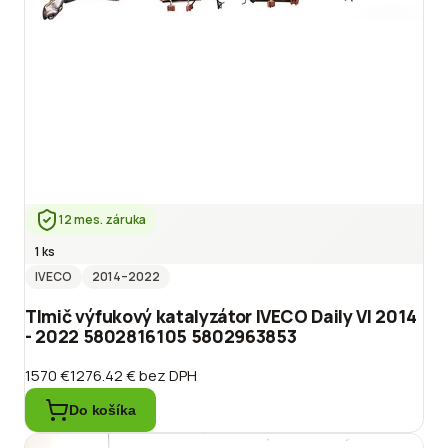
12 mes. záruka
1 ks
IVECO
2014
–2022
Tlmič výfukový katalyzátor IVECO Daily VI 2014
- 2022 5802816105 5802963853
1570 €
1276.42 €
bez DPH
Do košíka