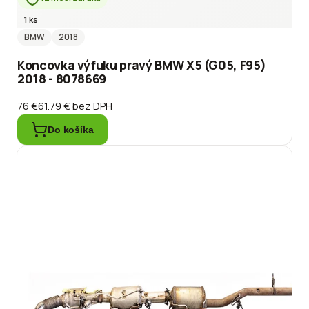
1 ks
BMW
2018
Koncovka výfuku pravý BMW X5 (G05, F95)
2018 - 8078669
76 €
61.79 €
bez DPH
Do košíka