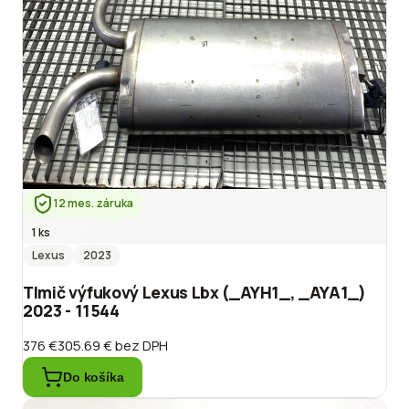
12 mes. záruka
1 ks
Lexus
2023
Tlmič výfukový Lexus Lbx (_AYH1_, _AYA1_)
2023 - 11544
376 €
305.69 €
bez DPH
Do košíka