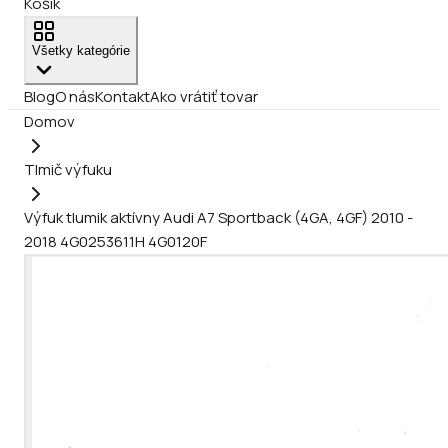
Košík
Všetky kategórie
Blog
O nás
Kontakt
Ako vrátiť tovar
Domov
Tlmič výfuku
Výfuk tlumik aktívny Audi A7 Sportback (4GA, 4GF) 2010 -
2018 4G0253611H 4G0120F