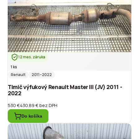
12 mes. záruka
1 ks
Renault
2011
–2022
Tlmič výfukový Renault Master III (JV) 2011 -
2022
530 €
430.89 €
bez DPH
Do košíka