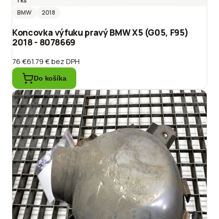
1 ks
BMW
2018
Koncovka výfuku pravý BMW X5 (G05, F95)
2018 - 8078669
76 €
61.79 €
bez DPH
Do košíka