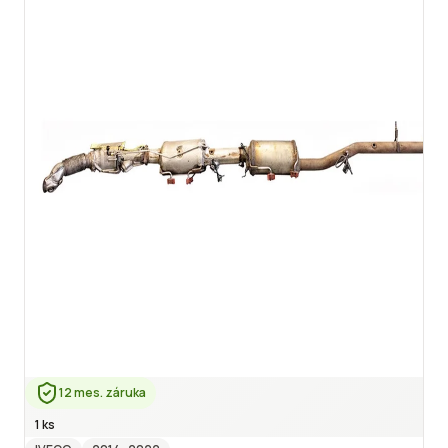
12 mes. záruka
1 ks