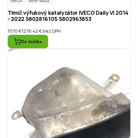
IVECO
2014
–2022
Tlmič výfukový katalyzátor IVECO Daily VI 2014
- 2022 5802816105 5802963853
1570 €
1276.42 €
bez DPH
Do košíka