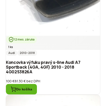
12 mes. záruka
1 ks
Audi
2010
–2018
Koncovka výfuku pravý s-line Audi A7
Sportback (4GA, 4GF) 2010 - 2018
4G0253826A
100 €
81.30 €
bez DPH
Do košíka