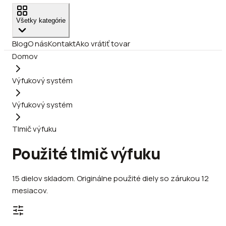
Všetky kategórie
Blog
O nás
Kontakt
Ako vrátiť tovar
Domov
Výfukový systém
Výfukový systém
Tlmič výfuku
Použité tlmič výfuku
15
dielov
skladom
.
Originálne použité diely so zárukou 12
mesiacov.