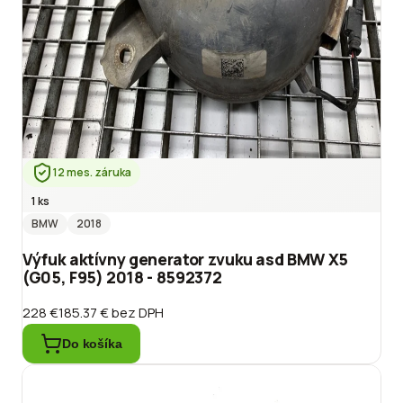
12 mes. záruka
1 ks
BMW
2018
Výfuk aktívny generator zvuku asd BMW X5
(G05, F95) 2018 - 8592372
228 €
185.37 €
bez DPH
Do košíka