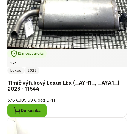
12 mes. záruka
1 ks
Lexus
2023
Tlmič výfukový Lexus Lbx (_AYH1_, _AYA1_)
2023 - 11544
376 €
305.69 €
bez DPH
Do košíka