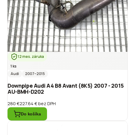
12 mes. záruka
1 ks
Audi
2007
–2015
Downpipe Audi A4 B8 Avant (8K5) 2007 - 2015
AU-BMH-D202
280 €
227.64 €
bez DPH
Do košíka