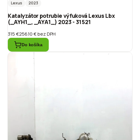
Lexus
2023
Katalyzátor potrubie výfuková Lexus Lbx
(_AYH1_, _AYA1_) 2023 - 31521
315 €
256.10 €
bez DPH
Do košíka