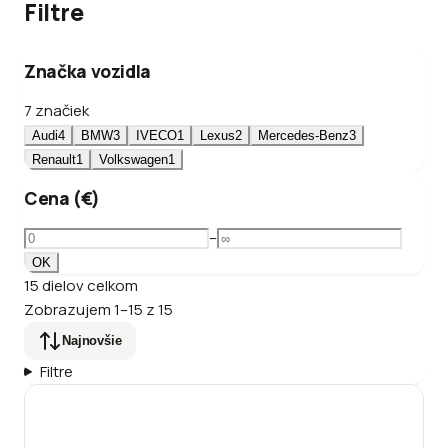
Filtre
Značka vozidla
7 značiek
Audi
4
BMW
3
IVECO
1
Lexus
2
Mercedes-Benz
3
Renault
1
Volkswagen
1
Cena (€)
–
OK
15
dielov
celkom
Zobrazujem
1
–
15
z
15
Najnovšie
Filtre