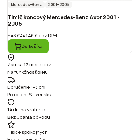
Mercedes-Benz
2001
–2005
Tlmič koncový Mercedes-Benz Axor 2001 -
2005
543 €
441.46 €
bez DPH
Do košíka
Záruka 12 mesiacov
Na funkčnosť dielu
Doručenie 1–3 dni
Po celom Slovensku
14 dní na vrátenie
Bez udania dôvodu
Tisíce spokojných
Hodnotenie 4.7/5