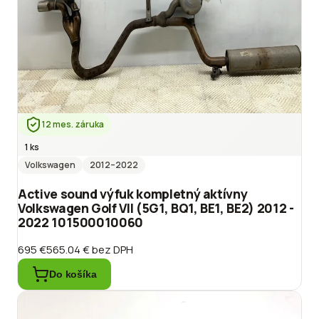
12 mes. záruka
1 ks
Volkswagen
2012
–2022
Active sound výfuk kompletný aktívny
Volkswagen Golf VII (5G1, BQ1, BE1, BE2) 2012 -
2022 101500010060
695 €
565.04 €
bez DPH
Do košíka