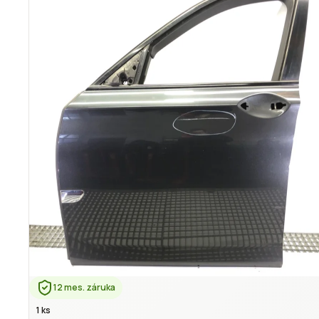
12 mes. záruka
1 ks