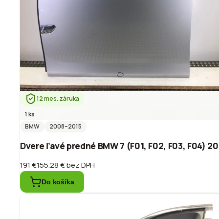
12 mes. záruka
1 ks
BMW
2008
–2015
Dvere ľavé predné BMW 7 (F01, F02, F03, F04) 20
191 €
155.28 €
bez DPH
Do košíka