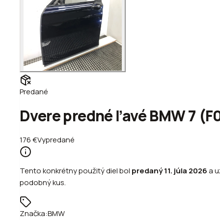
Predané
Dvere predné ľavé BMW 7 (F01
176
€
Vypredané
Tento konkrétny použitý diel bol
predaný
11. júla 2026
a u
podobný kus.
Značka:
BMW