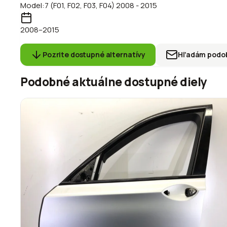
Model:
7 (F01, F02, F03, F04) 2008 - 2015
2008
–2015
Pozrite dostupné alternatívy
Hľadám podob
Podobné aktuálne dostupné diely