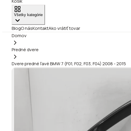
Košík
Všetky kategórie
Blog
O nás
Kontakt
Ako vrátiť tovar
Domov
Predné dvere
Dvere predné ľavé BMW 7 (F01, F02, F03, F04) 2008 - 2015