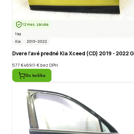
12 mes. záruka
1 ks
Kia
2019
–2022
Dvere ľavé predné Kia Xceed (CD) 2019 - 2022 
577 €
469.11 €
bez DPH
Do košíka