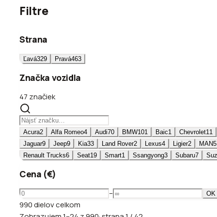
Filtre
Strana
Ľavá
329
Pravá
463
Značka vozidla
47 značiek
Acura
2
Alfa Romeo
4
Audi
70
BMW
101
Baic
1
Chevrolet
11
Jaguar
9
Jeep
9
Kia
33
Land Rover
2
Lexus
4
Ligier
2
MAN
5
Renault Trucks
6
Seat
19
Smart
1
Ssangyong
3
Subaru
7
Suz
Cena (€)
–
OK
990
dielov
celkom
Zobrazujem
1
–
24
z
990
·
strana
1
/
42