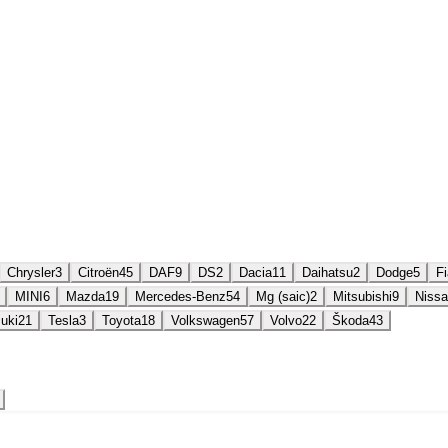
Chrysler
3
Citroën
45
DAF
9
DS
2
Dacia
11
Daihatsu
2
Dodge
5
Fi
MINI
6
Mazda
19
Mercedes-Benz
54
Mg (saic)
2
Mitsubishi
9
Niss
uki
21
Tesla
3
Toyota
18
Volkswagen
57
Volvo
22
Škoda
43