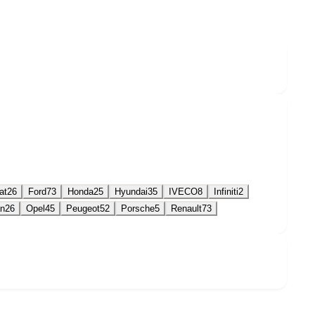
at
26
Ford
73
Honda
25
Hyundai
35
IVECO
8
Infiniti
2
an
26
Opel
45
Peugeot
52
Porsche
5
Renault
73