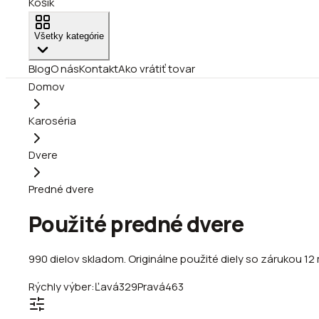
Košík
Všetky kategórie
Blog
O nás
Kontakt
Ako vrátiť tovar
Domov
Karoséria
Dvere
Predné dvere
Použité predné dvere
990
dielov
skladom
.
Originálne použité diely so zárukou 12
Rýchly výber:
Ľavá
329
Pravá
463