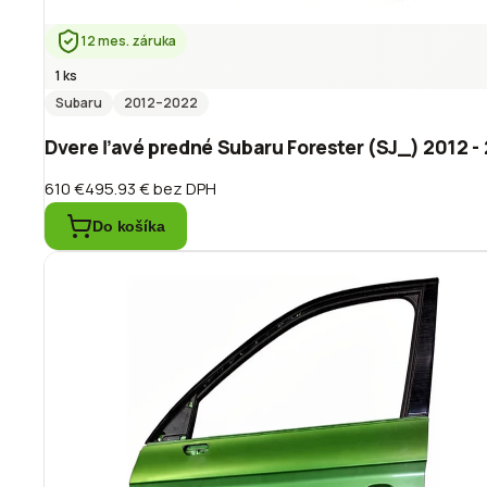
12 mes. záruka
1 ks
Subaru
2012
–2022
Dvere ľavé predné Subaru Forester (SJ_) 2012 -
610 €
495.93 €
bez DPH
Do košíka