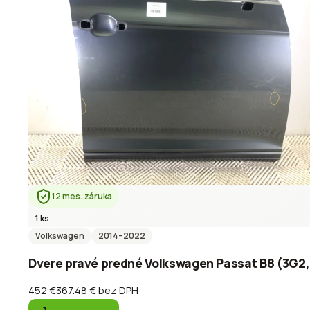
12 mes. záruka
1 ks
Volkswagen
2014
–2022
Dvere pravé predné Volkswagen Passat B8 (3G2,
452 €
367.48 €
bez DPH