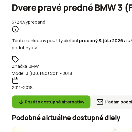
Dvere pravé predné BMW 3 (F
372
€
Vypredané
Tento konkrétny použitý diel bol
predaný
3. júla 2026
a u
podobný kus.
Značka:
BMW
Model:
3 (F30, F80) 2011 - 2018
2011
–2018
Pozrite dostupné alternatívy
Hľadám podob
Podobné aktuálne dostupné diely