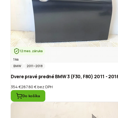
12 mes. záruka
1 ks
BMW
2011
–2018
Dvere pravé predné BMW 3 (F30, F80) 2011 - 201
354 €
287.80 €
bez DPH
Do košíka