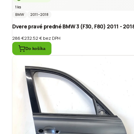
1 ks
BMW
2011
–2018
Dvere pravé predné BMW 3 (F30, F80) 2011 - 201
286 €
232.52 €
bez DPH
Do košíka