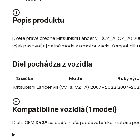
Popis produktu
Dvere pravé predné Mitsubishi Lancer VIII (CY_A, CZ_A) 20
však pasovať aj na iné modely a motorizácie. Kompatibilitu 
Diel pochádza z vozidla
Značka
Model
Roky výro
Mitsubishi
Lancer VIII (Cy_a, CZ_A) 2007 - 2022
2007–202
Kompatibilné vozidlá
(
1
model
)
Diel s OEM
X42A
sa podľa našej dodávateľskej histórie použ