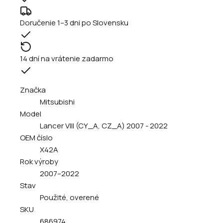
Doručenie 1–3 dni po Slovensku
14 dní na vrátenie zadarmo
Značka
Mitsubishi
Model
Lancer VIII (CY_A, CZ_A) 2007 - 2022
OEM číslo
X42A
Rok výroby
2007–2022
Stav
Použité, overené
SKU
686974