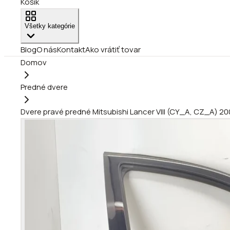
Košík
Všetky kategórie
Blog
O nás
Kontakt
Ako vrátiť tovar
Domov
Predné dvere
Dvere pravé predné Mitsubishi Lancer VIII (CY_A, CZ_A) 2