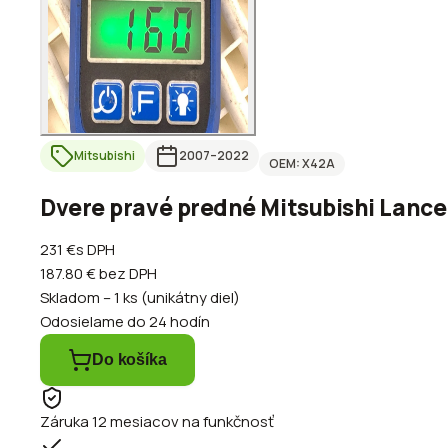
Mitsubishi
2007
–2022
OEM:
X42A
Dvere pravé predné Mitsubishi Lancer
231 €
s DPH
187.80 €
bez DPH
Skladom – 1 ks (unikátny diel)
Odosielame do 24 hodín
Do košíka
Záruka 12 mesiacov na funkčnosť