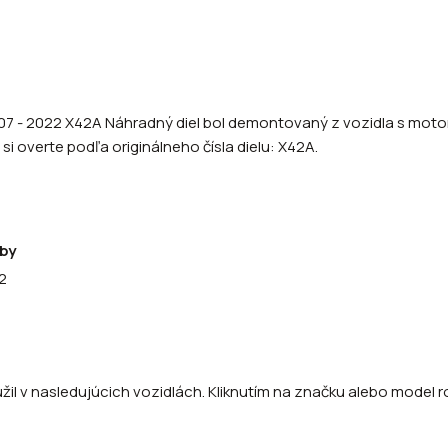
07 - 2022 X42A Náhradný diel bol demontovaný z vozidla s motori
si overte podľa originálneho čísla dielu: X42A.
by
2
il v nasledujúcich vozidlách. Kliknutím na značku alebo model ro