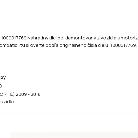
018 1000017769 Náhradný diel bol demontovaný z vozidla s moto
mpatibilitu si overte podľa originálneho čísla dielu: 1000017769.
oby
8
C, 4HL) 2009 - 2018
vozidlo.