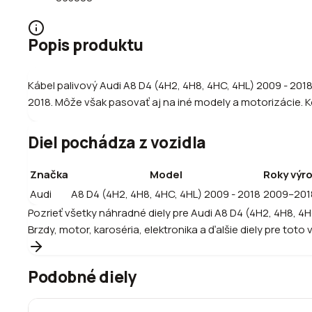
Popis produktu
Kábel palivový Audi A8 D4 (4H2, 4H8, 4HC, 4HL) 2009 - 2
2018. Môže však pasovať aj na iné modely a motorizácie. Ko
Diel pochádza z vozidla
Značka
Model
Roky výr
Audi
A8 D4 (4H2, 4H8, 4HC, 4HL) 2009 - 2018
2009–201
Pozrieť všetky náhradné diely pre
Audi
A8 D4 (4H2, 4H8, 4H
Brzdy, motor, karoséria, elektronika a ďalšie diely pre toto 
Podobné diely