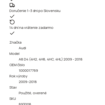
Doručenie 1–3 dni po Slovensku
14 dní na vrátenie zadarmo
Značka
Audi
Model
A8 D4 (4H2, 4H8, 4HC, 4HL) 2009 - 2018
OEM číslo
1000017769
Rok výroby
2009–2018
Stav
Použité, overené
SKU
893008