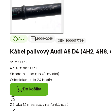
Audi
2009
–2018
OEM:
1000017769
Kábel palivový Audi A8 D4 (4H2, 4H8,
59 €
s DPH
47.97 €
bez DPH
Skladom – 1 ks (unikátny diel)
Odosielame do 24 hodín
Do košíka
Záruka 12 mesiacov na funkčnosť