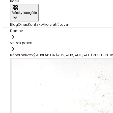
Košík
Všetky kategórie
Blog
O nás
Kontakt
Ako vrátiť tovar
Domov
Vstrek paliva
Kábel palivový Audi A8 D4 (4H2, 4H8, 4HC, 4HL) 2009 - 20