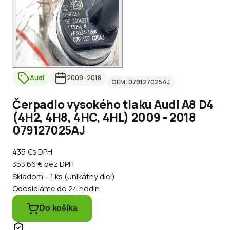
Audi
2009
–2018
OEM:
079127025AJ
Čerpadlo vysokého tlaku Audi A8 D4
(4H2, 4H8, 4HC, 4HL) 2009 - 2018
079127025AJ
435 €
s DPH
353.66 €
bez DPH
Skladom – 1 ks (unikátny diel)
Odosielame do 24 hodín
Do košíka