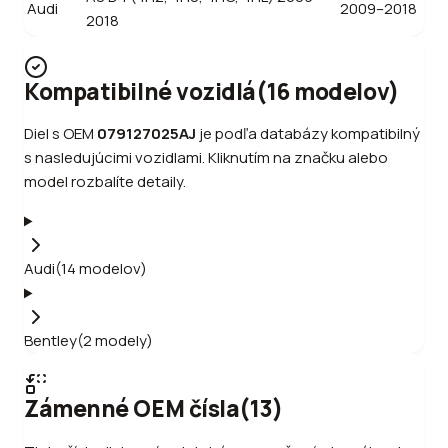
Audi
2009–2018
2018
Kompatibilné vozidlá
(
16
modelov
)
Diel s OEM
079127025AJ
je podľa databázy kompatibilný
s nasledujúcimi vozidlami. Kliknutím na značku alebo
model rozbalíte detaily.
Audi
(
14
modelov
)
Bentley
(
2
modely
)
Zámenné OEM čísla
(
13
)