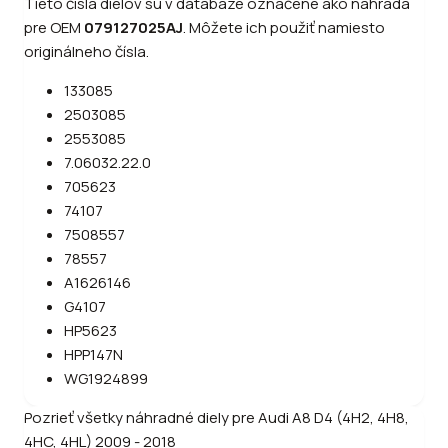
Tieto čísla dielov sú v databáze označené ako náhrada
pre OEM
079127025AJ
.
Môžete ich použiť namiesto
originálneho čísla.
133085
2503085
2553085
7.06032.22.0
705623
74107
7508557
78557
A1626146
G4107
HP5623
HPP147N
WG1924899
Pozrieť všetky náhradné diely pre
Audi
A8 D4 (4H2, 4H8,
4HC, 4HL) 2009 - 2018