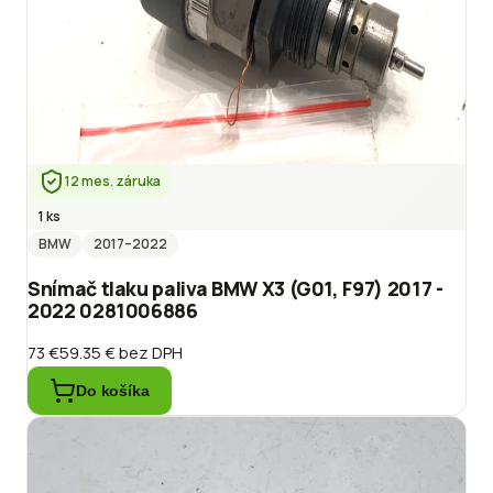
12 mes. záruka
1 ks
BMW
2017
–2022
Snímač tlaku paliva BMW X3 (G01, F97) 2017 -
2022 0281006886
73 €
59.35 €
bez DPH
Do košíka