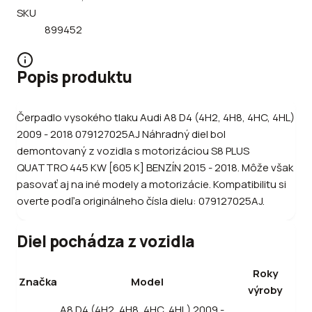
SKU
899452
Popis produktu
Čerpadlo vysokého tlaku Audi A8 D4 (4H2, 4H8, 4HC, 4HL)
2009 - 2018 079127025AJ Náhradný diel bol
demontovaný z vozidla s motorizáciou S8 PLUS
QUATTRO 445 KW [605 K] BENZÍN 2015 - 2018. Môže však
pasovať aj na iné modely a motorizácie. Kompatibilitu si
overte podľa originálneho čísla dielu: 079127025AJ.
Diel pochádza z vozidla
Roky
Značka
Model
výroby
A8 D4 (4H2, 4H8, 4HC, 4HL) 2009 -