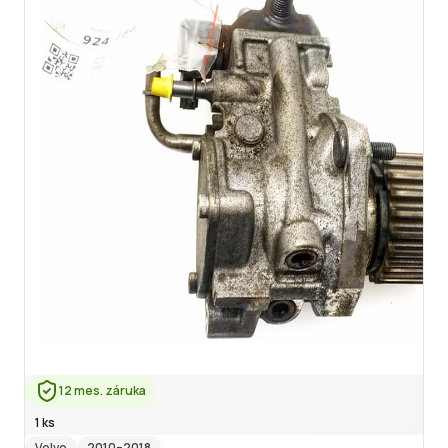
12 mes. záruka
1 ks
Volvo
2010
–2018