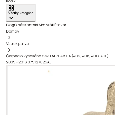
Košík
Všetky kategórie
Blog
O nás
Kontakt
Ako vrátiť tovar
Domov
Vstrek paliva
Čerpadlo vysokého tlaku Audi A8 D4 (4H2, 4H8, 4HC, 4HL)
2009 - 2018 079127025AJ