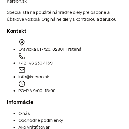
Karson.sk
Špecialista na použité náhradné diely pre osobné a
úžitkové vozidlá. Originálne diely s kontrolou a zárukou.
Kontakt
Oravická 617/20, 02801 Trstená
+421 48 230 4169
info@karson.sk
PO–PIA 9:00–15:00
Informácie
O nás
Obchodné podmienky
Ako vrátiť tovar