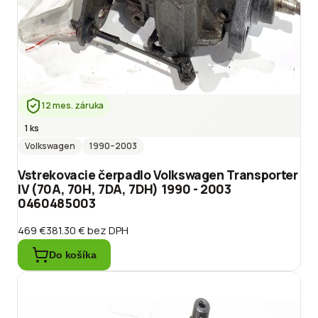
12 mes. záruka
1 ks
Volkswagen
1990
–2003
Vstrekovacie čerpadlo Volkswagen Transporter
IV (70A, 70H, 7DA, 7DH) 1990 - 2003
0460485003
469 €
381.30 €
bez DPH
Do košíka