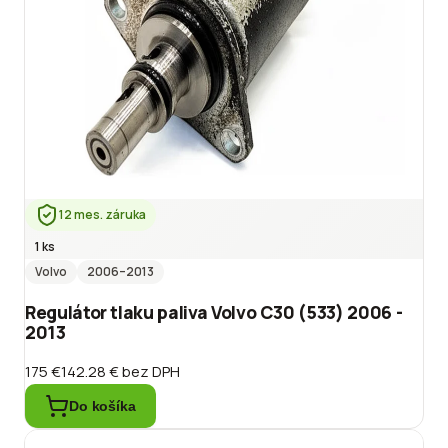
12 mes. záruka
1 ks
Volvo
2006
–2013
Regulátor tlaku paliva Volvo C30 (533) 2006 -
2013
175 €
142.28 €
bez DPH
Do košíka