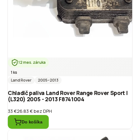
12 mes. záruka
1 ks
Land Rover
2005
–2013
Chladič paliva Land Rover Range Rover Sport I
(L320) 2005 - 2013 F8741004
33 €
26.83 €
bez DPH
Do košíka