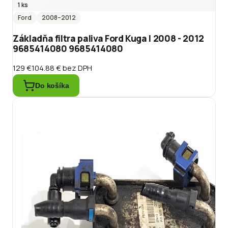
1 ks
Ford
2008
–2012
Základňa filtra paliva Ford Kuga I 2008 - 2012
9685414080 9685414080
129 €
104.88 €
bez DPH
Do košíka