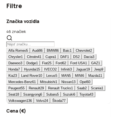
Filtre
Značka vozidla
46 značiek
Alfa Romeo
5
Audi
86
BMW
86
Baic
1
Chevrolet
2
Chrysler
1
Citroën
41
Cupra
1
DAF
1
DS
2
Dacia
3
Daewoo
3
Dodge
1
Fiat
25
Ford
62
Ford USA
1
GAZ
1
Honda
7
Hyundai
15
IVECO
2
Infiniti
3
Jaguar
19
Jeep
9
Kia
23
Land Rover
10
Lexus
5
MAN
5
MINI
6
Mazda
11
Mercedes-Benz
61
Mitsubishi
1
Nissan
13
Opel
60
Peugeot
55
Renault
29
Renault Trucks
1
Saab
2
Scania
1
Seat
18
Ssangyong
6
Subaru
5
Suzuki
6
Toyota
43
Volkswagen
136
Volvo
24
Škoda
77
Cena (€)