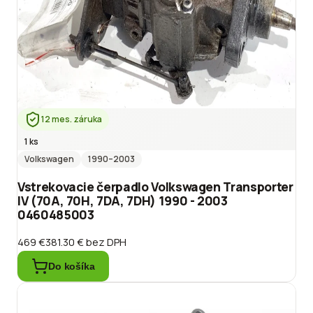
12 mes. záruka
1 ks
Volkswagen
1990
–2003
Vstrekovacie čerpadlo Volkswagen Transporter
IV (70A, 70H, 7DA, 7DH) 1990 - 2003
0460485003
469 €
381.30 €
bez DPH
Do košíka