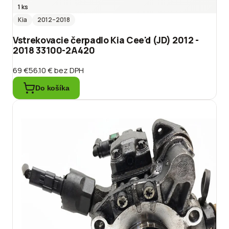
1 ks
Kia
2012
–2018
Vstrekovacie čerpadlo Kia Cee'd (JD) 2012 -
2018 33100-2A420
69 €
56.10 €
bez DPH
Do košíka