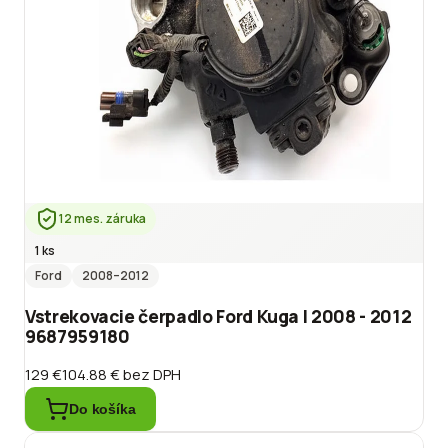
12 mes. záruka
1 ks
Ford
2008
–2012
Vstrekovacie čerpadlo Ford Kuga I 2008 - 2012
9687959180
129 €
104.88 €
bez DPH
Do košíka