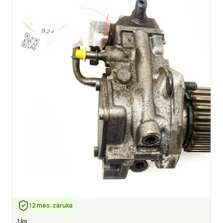
12 mes. záruka
1 ks