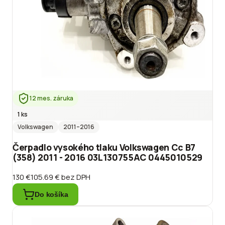
12 mes. záruka
1 ks
Volkswagen
2011
–2016
Čerpadlo vysokého tlaku Volkswagen Cc B7
(358) 2011 - 2016 03L130755AC 0445010529
130 €
105.69 €
bez DPH
Do košíka