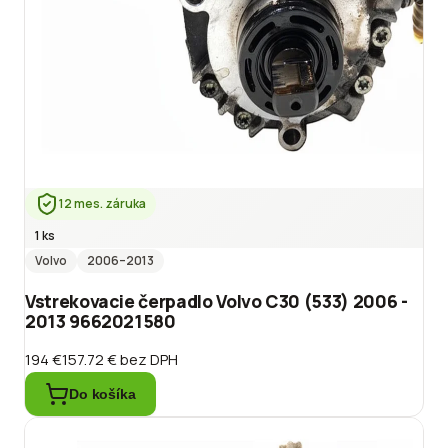
12 mes. záruka
1 ks
Volvo
2006
–2013
Vstrekovacie čerpadlo Volvo C30 (533) 2006 -
2013 9662021580
194 €
157.72 €
bez DPH
Do košíka