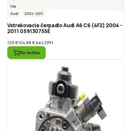
1 ks
Audi
2004
–2011
Vstrekovacie čerpadlo Audi A6 C6 (4F2) 2004 -
2011 059130755E
129 €
104.88 €
bez DPH
Do košíka