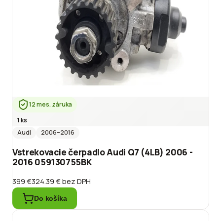
12 mes. záruka
1 ks
Audi
2006
–2016
Vstrekovacie čerpadlo Audi Q7 (4LB) 2006 -
2016 059130755BK
399 €
324.39 €
bez DPH
Do košíka