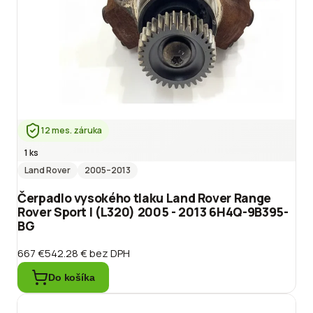
12 mes. záruka
1 ks
Land Rover
2005
–2013
Čerpadlo vysokého tlaku Land Rover Range
Rover Sport I (L320) 2005 - 2013 6H4Q-9B395-
BG
667 €
542.28 €
bez DPH
Do košíka