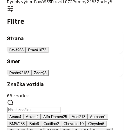
Rýchly výber:
Ľavá
933
Pravá
1 072
Predný
2 183
Zadný
8
Filtre
Strana
Ľavá
933
Pravá
1072
Smer
Predný
2183
Zadný
8
Značka vozidla
66 značiek
Acura
4
Aixam
2
Alfa Romeo
25
Audi
213
Autosan
1
BMW
258
Baic
6
Cadillac
2
Chevrolet
10
Chrysler
6