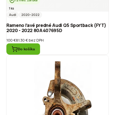
12 mes. záruka
1 ks
Audi
2020
–2022
Rameno ľavé predné Audi Q5 Sportback (FYT)
2020 - 2022 80A407695D
100 €
81.30 €
bez DPH
Do košíka