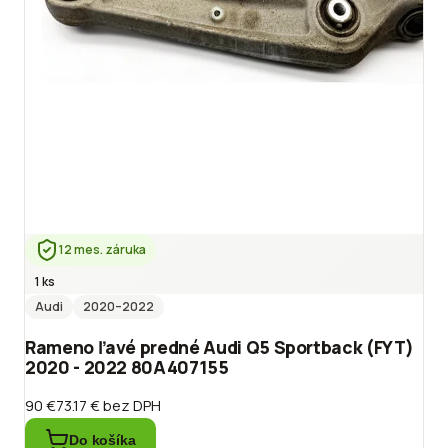
12 mes. záruka
1 ks
Audi
2020
–2022
Rameno ľavé predné Audi Q5 Sportback (FYT)
2020 - 2022 80A407155
90 €
73.17 €
bez DPH
Do košíka