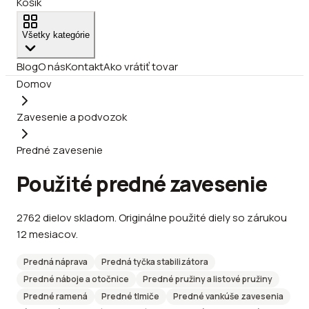
Košík
Všetky kategórie
Blog
O nás
Kontakt
Ako vrátiť tovar
Domov
Zavesenie a podvozok
Predné zavesenie
Použité predné zavesenie
2762
dielov
skladom
.
Originálne použité diely so zárukou
12 mesiacov.
Predná náprava
Predná tyčka stabilizátora
Predné náboje a otočnice
Predné pružiny a listové pružiny
Predné ramená
Predné tlmiče
Predné vankúše zavesenia