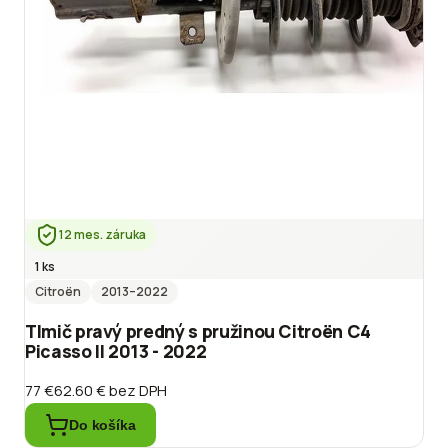
12 mes. záruka
1 ks
Citroën
2013
–2022
Tlmič pravý predný s pružinou Citroën C4
Picasso II 2013 - 2022
77 €
62.60 €
bez DPH
Do košíka