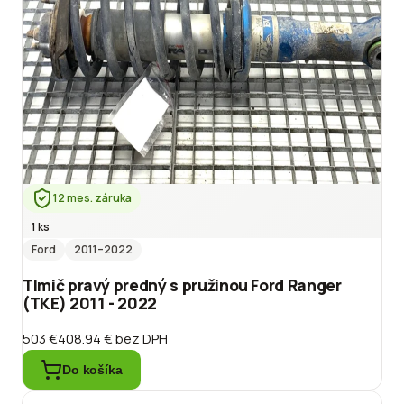
12 mes. záruka
1 ks
Ford
2011
–2022
Tlmič pravý predný s pružinou Ford Ranger
(TKE) 2011 - 2022
503 €
408.94 €
bez DPH
Do košíka