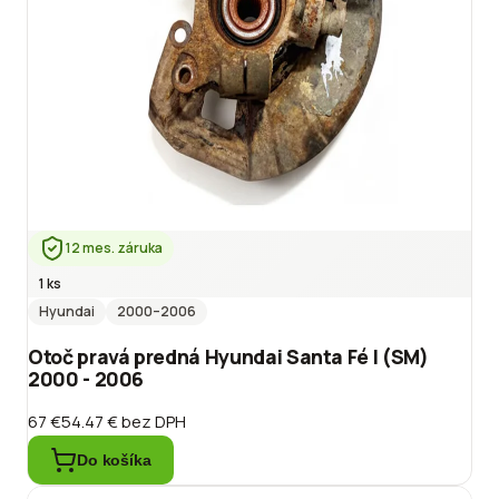
12 mes. záruka
1 ks
Hyundai
2000
–2006
Otoč pravá predná Hyundai Santa Fé I (SM)
2000 - 2006
67 €
54.47 €
bez DPH
Do košíka