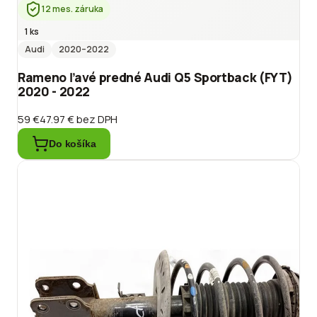
12 mes. záruka
1 ks
Audi
2020
–2022
Rameno ľavé predné Audi Q5 Sportback (FYT)
2020 - 2022
59 €
47.97 €
bez DPH
Do košíka