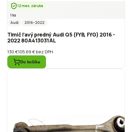
12 mes. záruka
1 ks
Audi
2016
–2022
Tlmič ľavý predný Audi Q5 (FYB, FYG) 2016 -
2022 80A413031AL
130 €
105.69 €
bez DPH
Do košíka