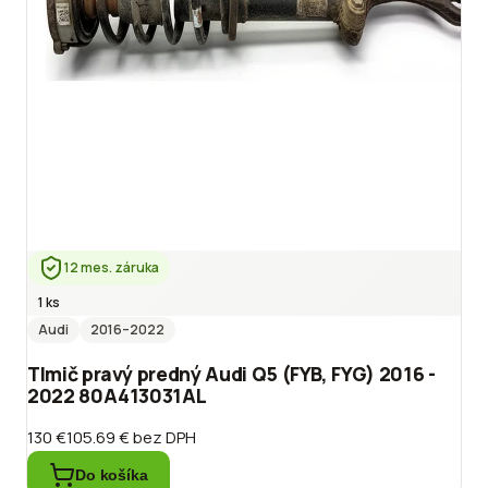
12 mes. záruka
1 ks
Audi
2016
–2022
Tlmič pravý predný Audi Q5 (FYB, FYG) 2016 -
2022 80A413031AL
130 €
105.69 €
bez DPH
Do košíka