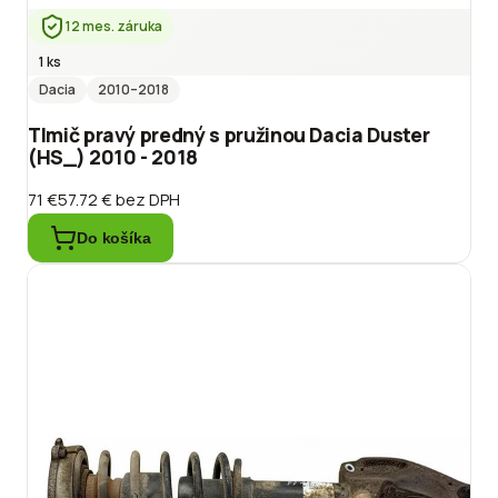
12 mes. záruka
1 ks
Dacia
2010
–2018
Tlmič pravý predný s pružinou Dacia Duster
(HS_) 2010 - 2018
71 €
57.72 €
bez DPH
Do košíka