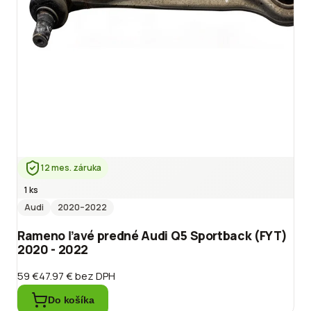
12 mes. záruka
1 ks
Audi
2020
–2022
Rameno ľavé predné Audi Q5 Sportback (FYT)
2020 - 2022
59 €
47.97 €
bez DPH
Do košíka