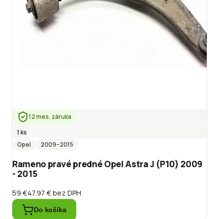
12 mes. záruka
1 ks
Opel
2009
–2015
Rameno pravé predné Opel Astra J (P10) 2009
- 2015
59 €
47.97 €
bez DPH
Do košíka