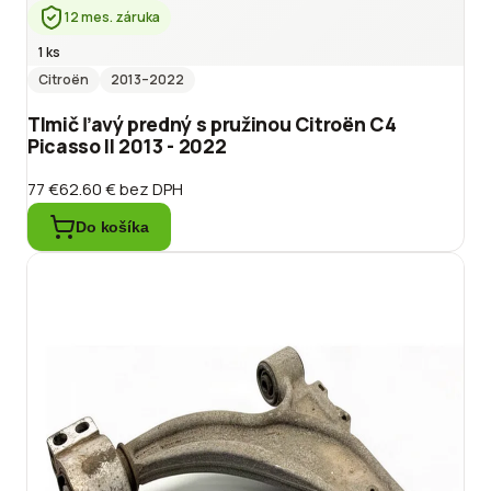
12 mes. záruka
1 ks
Citroën
2013
–2022
Tlmič ľavý predný s pružinou Citroën C4
Picasso II 2013 - 2022
77 €
62.60 €
bez DPH
Do košíka