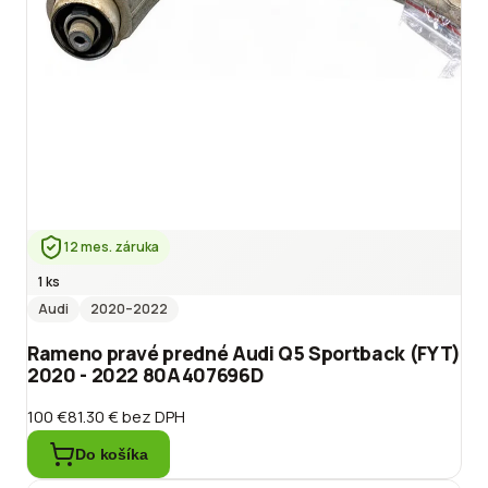
12 mes. záruka
1 ks
Audi
2020
–2022
Rameno pravé predné Audi Q5 Sportback (FYT)
2020 - 2022 80A407696D
100 €
81.30 €
bez DPH
Do košíka