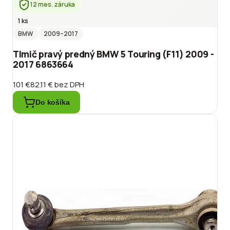
12 mes. záruka
1 ks
BMW
2009
–2017
Tlmič pravý predný BMW 5 Touring (F11) 2009 -
2017 6863664
101 €
82.11 €
bez DPH
Do košíka