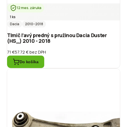
12 mes. záruka
1 ks
Dacia
2010
–2018
Tlmič ľavý predný s pružinou Dacia Duster
(HS_) 2010 - 2018
71 €
57.72 €
bez DPH
Do košíka