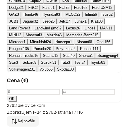
Citroën
70
Cupra
2
DAF
16
DS
5
Dacia
34
Daewoo
19
Dodge
21
FSC
2
Fantic
1
Fiat
75
Ford
162
Ford USA
13
GAZ
3
Honda
46
Hyundai
93
IVECO
22
Infiniti
6
Isuzu
2
JCB
1
Jaguar
32
Jeep
26
Jelcz
7
Junak
1
Kia
103
Land Rover
3
Landwind (jmc)
2
Lexus
26
Linde
1
MAN
11
MINI
12
Maserati
3
Mazda
46
Mercedes-Benz
215
Microcar
1
Mitsubishi
24
Naczepa
1
Nissan
68
Opel
156
Peugeot
135
Porsche
20
Przyczepa
2
Renault
111
Renault Trucks
16
Scania
13
Seat
40
Sherco
1
Ssangyong
4
Star
3
Subaru
9
Suzuki
31
Tata
3
Tesla
4
Toyota
83
Volkswagen
231
Volvo
66
Škoda
130
Cena (€)
–
OK
2762
dielov
celkom
Zobrazujem
1
–
24
z
2762
·
strana
1
/
116
Najnovšie