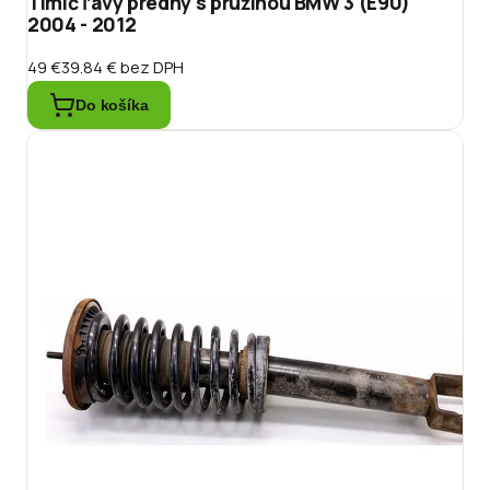
Tlmič ľavý predný s pružinou BMW 3 (E90)
2004 - 2012
49 €
39.84 €
bez DPH
Do košíka