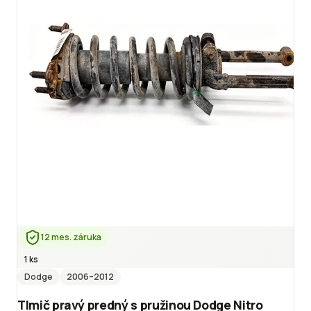
12 mes. záruka
1 ks
Dodge
2006
–2012
Tlmič pravý predný s pružinou Dodge Nitro