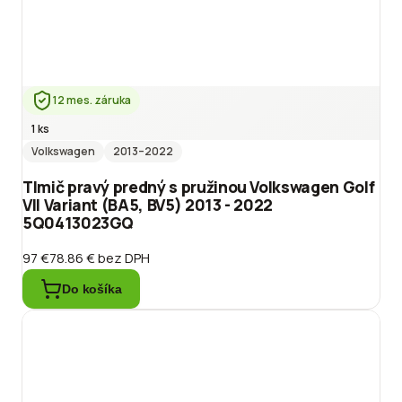
12 mes. záruka
1 ks
Volkswagen
2013
–2022
Tlmič pravý predný s pružinou Volkswagen Golf
VII Variant (BA5, BV5) 2013 - 2022
5Q0413023GQ
97 €
78.86 €
bez DPH
Do košíka