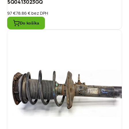
5Q0413023GQ
97 €
78.86 €
bez DPH
Do košíka