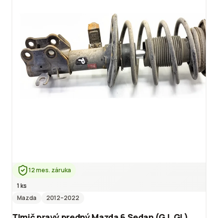
12 mes. záruka
1 ks
Mazda
2012
–2022
Tlmič pravý predný Mazda 6 Sedan (GJ, GL)