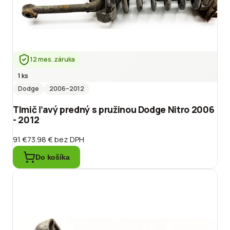
12 mes. záruka
1 ks
Dodge
2006
–2012
Tlmič ľavý predný s pružinou Dodge Nitro 2006
- 2012
91 €
73.98 €
bez DPH
Do košíka