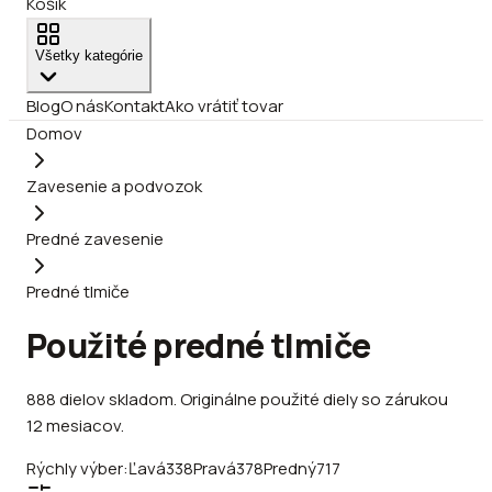
Košík
Všetky kategórie
Blog
O nás
Kontakt
Ako vrátiť tovar
Domov
Zavesenie a podvozok
Predné zavesenie
Predné tlmiče
Použité predné tlmiče
888
dielov
skladom
.
Originálne použité diely so zárukou
12 mesiacov.
Rýchly výber:
Ľavá
338
Pravá
378
Predný
717