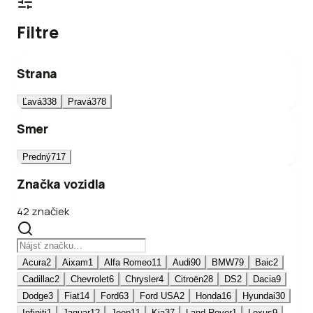
Filtre
Strana
Ľavá
338
Pravá
378
Smer
Predný
717
Značka vozidla
42 značiek
Acura
2
Aixam
1
Alfa Romeo
11
Audi
90
BMW
79
Baic
2
Cadillac
2
Chevrolet
6
Chrysler
4
Citroën
28
DS
2
Dacia
9
Dodge
3
Fiat
14
Ford
63
Ford USA
2
Honda
16
Hyundai
30
Infiniti
1
Jaguar
12
Jeep
11
Kia
37
Land Rover
1
Lexus
9