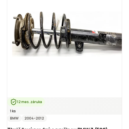
12 mes. záruka
1 ks
BMW
2004
–2012