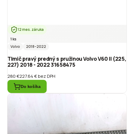
12 mes. záruka
1 ks
Volvo
2018
–2022
Tlmič pravý predný s pružinou Volvo V60 II (225,
227) 2018 - 2022 31658475
280 €
227.64 €
bez DPH
Do košíka