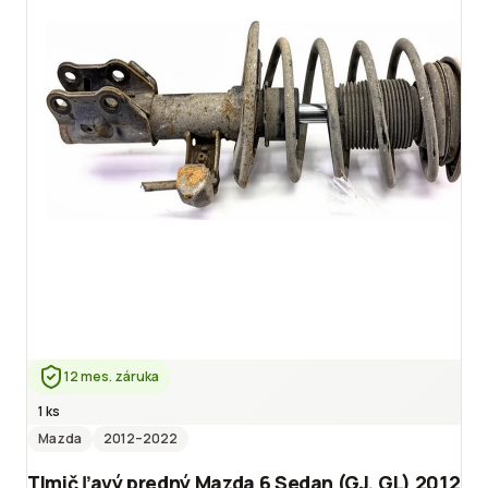
12 mes. záruka
1 ks
Mazda
2012
–2022
Tlmič ľavý predný Mazda 6 Sedan (GJ, GL) 2012