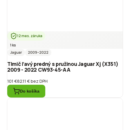
12 mes. záruka
1 ks
Jaguar
2009
–2022
Tlmič ľavý predný s pružinou Jaguar Xj (X351)
2009 - 2022 CW93-45-AA
101 €
82.11 €
bez DPH
Do košíka