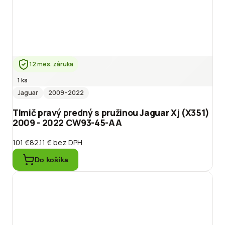
12 mes. záruka
1 ks
Jaguar
2009
–2022
Tlmič pravý predný s pružinou Jaguar Xj (X351)
2009 - 2022 CW93-45-AA
101 €
82.11 €
bez DPH
Do košíka