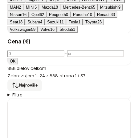
MAN
2
MINI
5
Mazda
18
Mercedes-Benz
65
Mitsubishi
9
Nissan
16
Opel
62
Peugeot
50
Porsche
10
Renault
33
Seat
18
Subaru
4
Suzuki
11
Tesla
1
Toyota
23
Volkswagen
59
Volvo
16
Škoda
51
Cena (€)
–
OK
888
dielov
celkom
Zobrazujem
1
–
24
z
888
·
strana
1
/
37
Najnovšie
Filtre