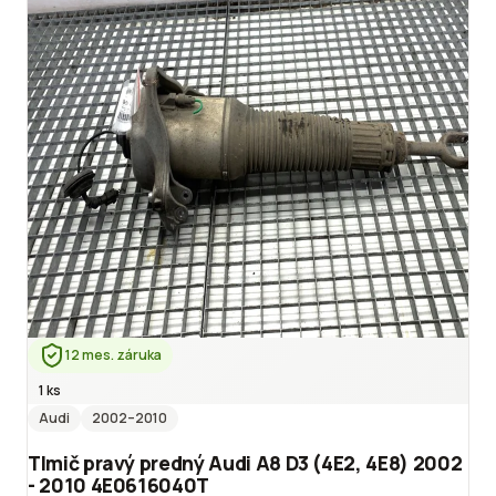
12 mes. záruka
1 ks
Audi
2002
–2010
Tlmič pravý predný Audi A8 D3 (4E2, 4E8) 2002
- 2010 4E0616040T