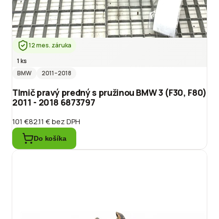
12 mes. záruka
1 ks
BMW
2011
–2018
Tlmič pravý predný s pružinou BMW 3 (F30, F80)
2011 - 2018 6873797
101 €
82.11 €
bez DPH
Do košíka