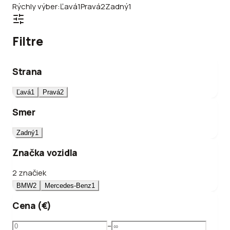
Rýchly výber:
Ľavá
1
Pravá
2
Zadný
1
Filtre
Strana
Ľavá
1
Pravá
2
Smer
Zadný
1
Značka vozidla
2 značiek
BMW
2
Mercedes-Benz
1
Cena (€)
–