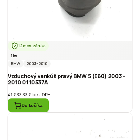
12 mes. záruka
1 ks
BMW
2003
–2010
Vzduchový vankúš pravý BMW 5 (E60) 2003 -
2010 0110537A
41 €
33.33 €
bez DPH
Do košíka