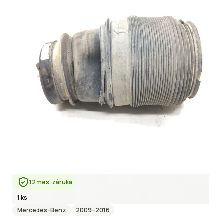
12 mes. záruka
1 ks
Mercedes-Benz
2009
–2016