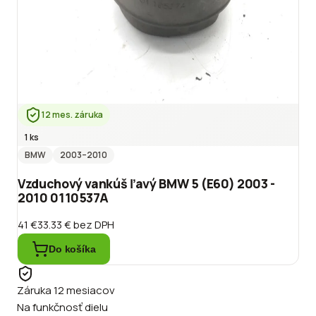
12 mes. záruka
1 ks
BMW
2003
–2010
Vzduchový vankúš ľavý BMW 5 (E60) 2003 -
2010 0110537A
41 €
33.33 €
bez DPH
Do košíka
Záruka 12 mesiacov
Na funkčnosť dielu