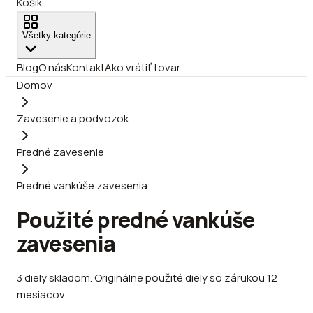
Košík
Všetky kategórie
Blog
O nás
Kontakt
Ako vrátiť tovar
Domov
Zavesenie a podvozok
Predné zavesenie
Predné vankúše zavesenia
Použité predné vankúše
zavesenia
3
diely
skladom
.
Originálne použité diely so zárukou 12
mesiacov.