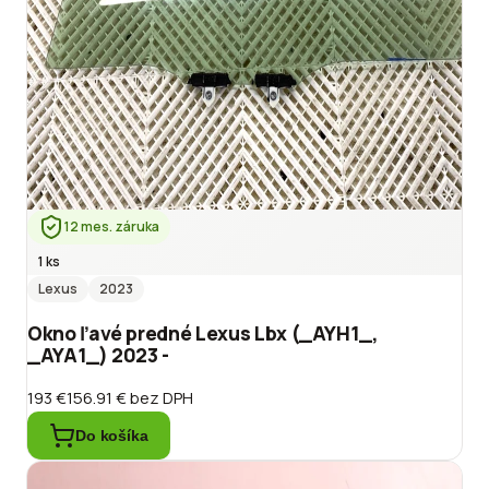
12 mes. záruka
1 ks
Lexus
2023
Okno ľavé predné Lexus Lbx (_AYH1_,
_AYA1_) 2023 -
193 €
156.91 €
bez DPH
Do košíka