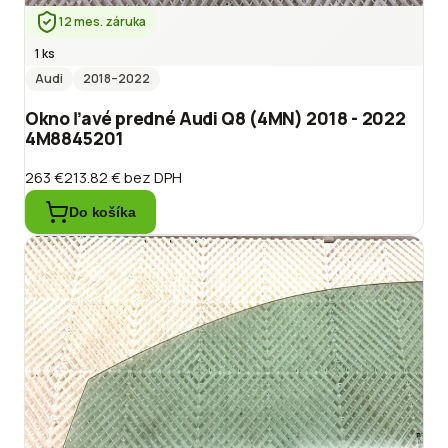
12 mes. záruka
1 ks
Audi
2018
–2022
Okno ľavé predné Audi Q8 (4MN) 2018 - 2022
4M8845201
263 €
213.82 €
bez DPH
Do košíka