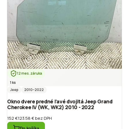
12 mes. záruka
1 ks
Jeep
2010
–2022
Okno dvere predné ľavé dvojitá Jeep Grand
Cherokee IV (WK, WK2) 2010 - 2022
152 €
123.58 €
bez DPH
Do košíka