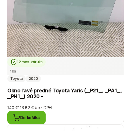
12 mes. záruka
1 ks
Toyota
2020
Okno ľavé predné Toyota Yaris (_P21_, _PA1_,
_PH1_) 2020 -
140 €
113.82 €
bez DPH
Do košíka