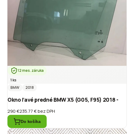
12 mes. záruka
1 ks
BMW
2018
Okno ľavé predné BMW X5 (G05, F95) 2018 -
290 €
235.77 €
bez DPH
Do košíka