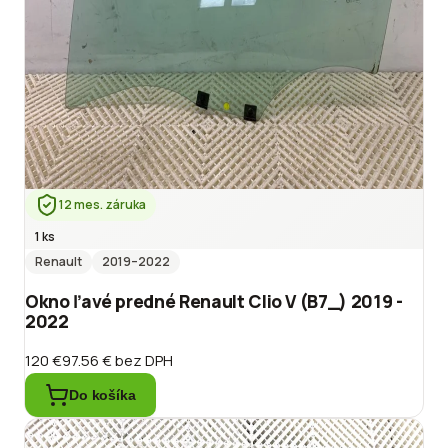
12 mes. záruka
1 ks
Renault
2019
–2022
Okno ľavé predné Renault Clio V (B7_) 2019 -
2022
120 €
97.56 €
bez DPH
Do košíka