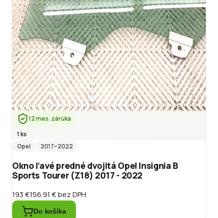
12 mes. záruka
1 ks
Opel
2017
–2022
Okno ľavé predné dvojitá Opel Insignia B
Sports Tourer (Z18) 2017 - 2022
193 €
156.91 €
bez DPH
Do košíka