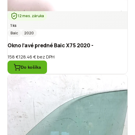
12 mes. záruka
1 ks
Baic
2020
Okno ľavé predné Baic X75 2020 -
158 €
128.46 €
bez DPH
Do košíka