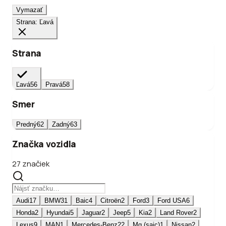
Vymazať
Strana: Ľavá
Strana
Ľavá
56
Pravá
58
Smer
Predný
62
Zadný
63
Značka vozidla
27 značiek
Audi
17
BMW
31
Baic
4
Citroën
2
Ford
3
Ford USA
6
Honda
2
Hyundai
5
Jaguar
2
Jeep
5
Kia
2
Land Rover
2
Lexus
9
MAN
1
Mercedes-Benz
22
Mg (saic)
1
Nissan
2