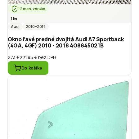
12 mes. záruka
1 ks
Audi
2010
–2018
Okno ľavé predné dvojitá Audi A7 Sportback
(4GA, 4GF) 2010 - 2018 4G8845021B
273 €
221.95 €
bez DPH
Do košíka