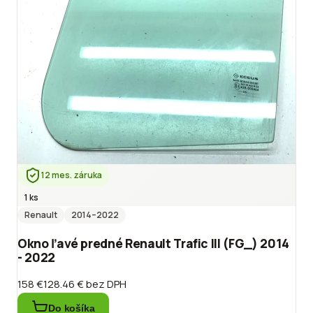
12 mes. záruka
1 ks
Renault
2014
–2022
Okno ľavé predné Renault Trafic III (FG_) 2014
- 2022
158 €
128.46 €
bez DPH
Do košíka