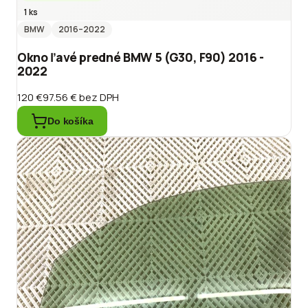
1 ks
BMW
2016
–2022
Okno ľavé predné BMW 5 (G30, F90) 2016 -
2022
120 €
97.56 €
bez DPH
Do košíka