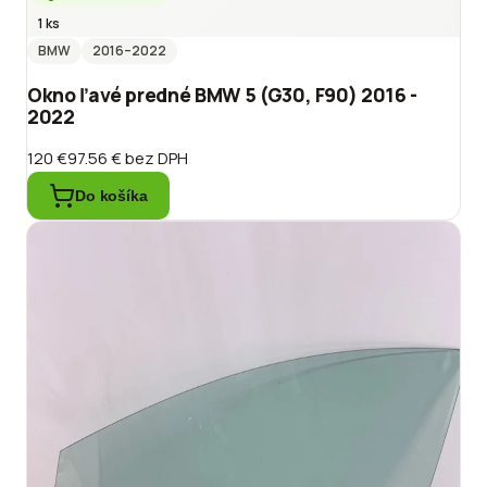
1 ks
BMW
2016
–2022
Okno ľavé predné BMW 5 (G30, F90) 2016 -
2022
120 €
97.56 €
bez DPH
Do košíka