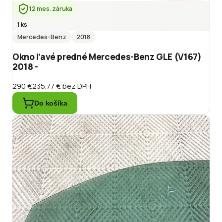
12 mes. záruka
1 ks
Mercedes-Benz
2018
Okno ľavé predné Mercedes-Benz GLE (V167)
2018 -
290 €
235.77 €
bez DPH
Do košíka