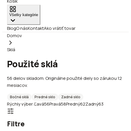
Košík
Všetky kategórie
Blog
O nás
Kontakt
Ako vrátiť tovar
Domov
Sklá
Použité sklá
56
dielov
skladom
.
Originálne použité diely so zárukou 12
mesiacov.
Bočné sklá
Predné sklo
Zadné sklo
Rýchly výber:
Ľavá
56
Pravá
58
Predný
62
Zadný
63
Filtre