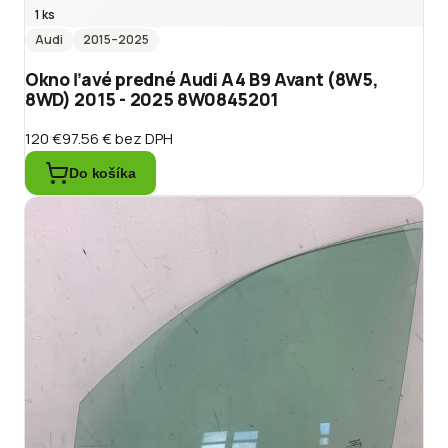
1 ks
Audi
2015
–2025
Okno ľavé predné Audi A4 B9 Avant (8W5,
8WD) 2015 - 2025 8W0845201
120 €
97.56 €
bez DPH
Do košíka