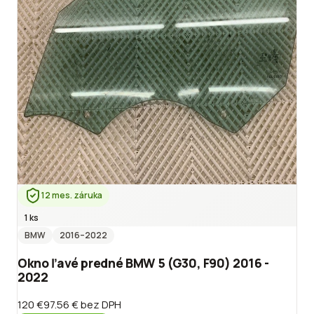
12 mes. záruka
1 ks
BMW
2016
–2022
Okno ľavé predné BMW 5 (G30, F90) 2016 -
2022
120 €
97.56 €
bez DPH