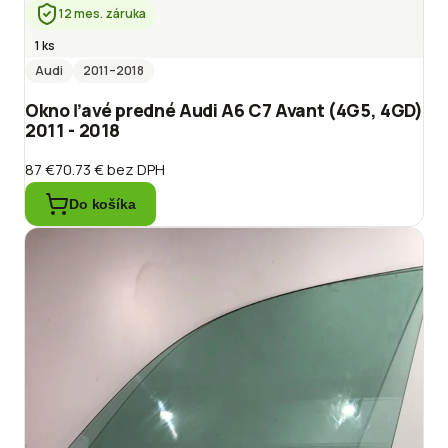
12 mes. záruka
1 ks
Audi
2011
–2018
Okno ľavé predné Audi A6 C7 Avant (4G5, 4GD)
2011 - 2018
87 €
70.73 €
bez DPH
Do košíka