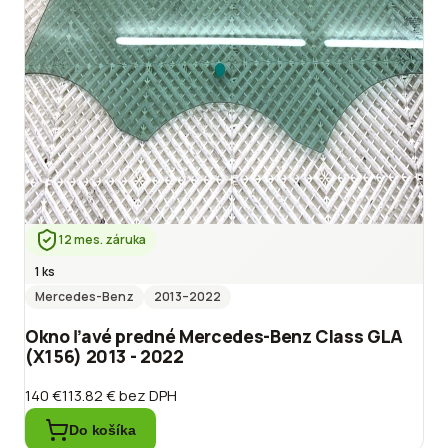
12 mes. záruka
1 ks
Mercedes-Benz
2013
–2022
Okno ľavé predné Mercedes-Benz Class GLA
(X156) 2013 - 2022
140 €
113.82 €
bez DPH
Do košíka