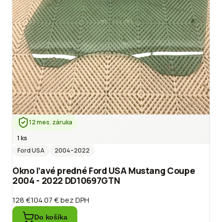
12 mes. záruka
1 ks
Ford USA
2004
–2022
Okno ľavé predné Ford USA Mustang Coupe
2004 - 2022 DD10697GTN
128 €
104.07 €
bez DPH
Do košíka