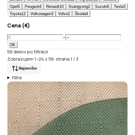
Opel
5
Peugeot
4
Renault
10
Ssangyong
2
Suzuki
6
Tesla
3
Toyota
12
Volkswagen
3
Volvo
2
Škoda
4
Cena (€)
–
OK
56
dielov
po filtrácii
Zobrazujem
1
–
24
z
56
·
strana
1
/
3
Najnovšie
Filtre