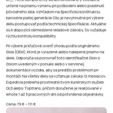
určené na priamu výmenu pri poškodení alebo prasknutí
pôvodného skla. Vzhľadom na špecifickú konštrukciu
karosérie piatej generácie Clio je nevyhnutné pri výbere
dielu postupovať podľa technickej špecifikácie. Aktuálne
sú k dispozícii obmedzené skladové zásoby, čo vyžaduje
rýchlu kontrolu kompatibility.
Pri výbere je kľúčové overiť zhodu podľa originálneho
čísla (OEM), ktoré je vyrazené alebo nalepené priamo na
diele. Odporúča sa porovnať toto identifikačné číslo s
číslom uvedeným v ponuke alebo v servisnej
dokumentácii vozidla, aby sa predišlo problémom pri
montáži. Na všetky diely sa vzťahuje záruka 12 mesiacov.
Expedícia prebieha prostredníctvom kuriérskych služieb
GLS alebo Toptrans, pričom doručenie je realizované v
lehote 1 až 3 pracovných dní od potvrdenia objednávky.
Cena:
79 €
–
111 €