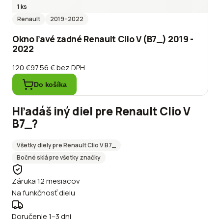
1 ks
Renault
2019
–2022
Okno ľavé zadné Renault Clio V (B7_) 2019 -
2022
120 €
97.56 €
bez DPH
Do košíka
Hľadáš iný diel pre
Renault
Clio V
B7_
?
Všetky diely pre
Renault
Clio V B7_
Bočné sklá
pre všetky značky
Záruka 12 mesiacov
Na funkčnosť dielu
Doručenie 1–3 dni