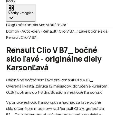
Košík
Všetky kategórie
Blog
O nás
Kontakt
Ako vrátiť tovar
Domov
›
Auto-diely
›
Renault
›
Clio V B7_
›
Ľavé bočné sklá
Renault Clio V B7_
Renault Clio V B7_ bočné
sklo ľavé - originálne diely
Karson
Ľavá
Originálne bočné sklo ľavé pre Renault Clio V B7_.
Overená kvalita, záruka 12 mesiacov, doručenie kuriérom
GLS/Toptrans do 1-3 dní. Skladom v eshope Karson.sk.
V ponuke eshopu Karson.sk sa nachádza ľavé bočné
sklo určené pre modelový rad Renault Clio V, generácia
B7_. Tieto komponenty sú demontované z vozidiel a