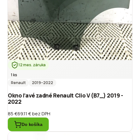
12 mes. záruka
1 ks
Renault
2019
–2022
Okno ľavé zadné Renault Clio V (B7_) 2019 -
2022
85 €
69.11 €
bez DPH
Do košíka