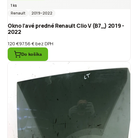
1 ks
Renault
2019
–2022
Okno ľavé predné Renault Clio V (B7_) 2019 -
2022
120 €
97.56 €
bez DPH
Do košíka