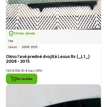
12 mes. záruka
1 ks
Lexus
2008
–2015
Okno ľavé predné dvojitá Lexus Rx (_L1_)
2008 - 2015
193 €
156.91 €
bez DPH
Do košíka