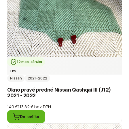
12 mes. záruka
1 ks
Nissan
2021
–2022
Okno pravé predné Nissan Qashqai III (J12)
2021 - 2022
140 €
113.82 €
bez DPH
Do košíka