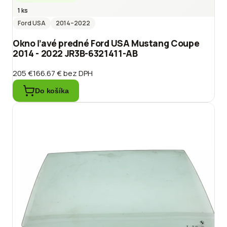
1 ks
Ford USA
2014
–2022
Okno ľavé predné Ford USA Mustang Coupe
2014 - 2022 JR3B-6321411-AB
205 €
166.67 €
bez DPH
Do košíka