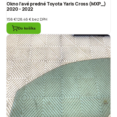
Okno ľavé predné Toyota Yaris Cross (MXP_)
2020 - 2022
158 €
128.46 €
bez DPH
Do košíka