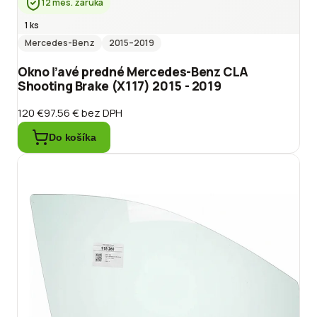
12 mes. záruka
1 ks
Mercedes-Benz
2015
–2019
Okno ľavé predné Mercedes-Benz CLA
Shooting Brake (X117) 2015 - 2019
120 €
97.56 €
bez DPH
Do košíka