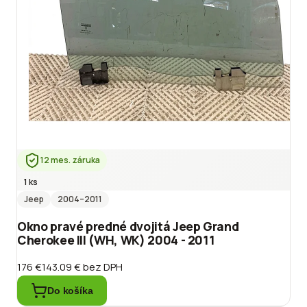
12 mes. záruka
1 ks
Jeep
2004
–2011
Okno pravé predné dvojitá Jeep Grand
Cherokee III (WH, WK) 2004 - 2011
176 €
143.09 €
bez DPH
Do košíka