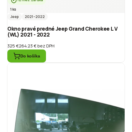
1 ks
Jeep
2021
–2022
Okno pravé predné Jeep Grand Cherokee L V
(WL) 2021 - 2022
325 €
264.23 €
bez DPH
Do košíka