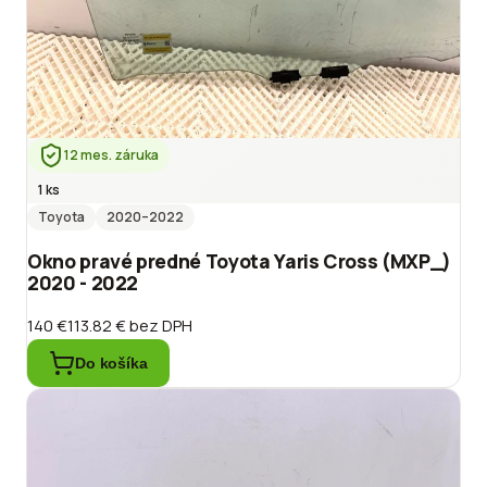
12 mes. záruka
1 ks
Toyota
2020
–2022
Okno pravé predné Toyota Yaris Cross (MXP_)
2020 - 2022
140 €
113.82 €
bez DPH
Do košíka