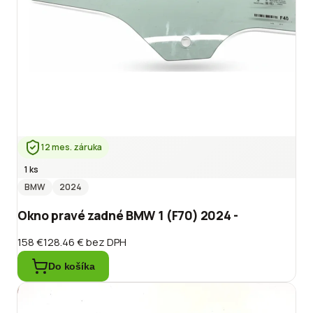
12 mes. záruka
1 ks
BMW
2024
Okno pravé zadné BMW 1 (F70) 2024 -
158 €
128.46 €
bez DPH
Do košíka