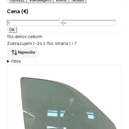
Toyota
12
Volkswagen
3
Volvo
2
Škoda
3
Cena (€)
–
OK
154
dielov
celkom
Zobrazujem
1
–
24
z
154
·
strana
1
/
7
Najnovšie
Filtre