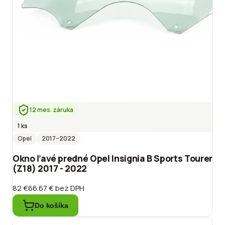
12 mes. záruka
1 ks
Opel
2017
–2022
Okno ľavé predné Opel Insignia B Sports Tourer
(Z18) 2017 - 2022
82 €
66.67 €
bez DPH
Do košíka