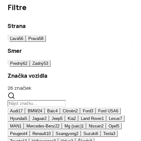
Filtre
Strana
Ľavá
56
Pravá
58
Smer
Predný
62
Zadný
53
Značka vozidla
26 značiek
Audi
17
BMW
24
Baic
4
Citroën
2
Ford
3
Ford USA
6
Hyundai
5
Jaguar
2
Jeep
5
Kia
2
Land Rover
1
Lexus
7
MAN
1
Mercedes-Benz
22
Mg (saic)
1
Nissan
2
Opel
5
Peugeot
4
Renault
10
Ssangyong
2
Suzuki
6
Tesla
3