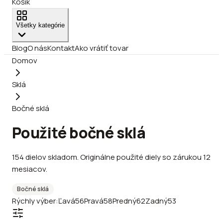
Košík
Všetky kategórie
Blog
O nás
Kontakt
Ako vrátiť tovar
Domov
Sklá
Bočné sklá
Použité bočné sklá
154
dielov
skladom
.
Originálne použité diely so zárukou 12
mesiacov.
Bočné sklá
Rýchly výber:
Ľavá
56
Pravá
58
Predný
62
Zadný
53