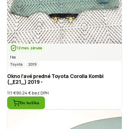
12 mes. záruka
1 ks
Toyota
2019
Okno ľavé predné Toyota Corolla Kombi
(_E21_) 2019 -
111 €
90.24 €
bez DPH
Do košíka