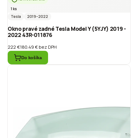
1 ks
Tesla
2019
–2022
Okno pravé zadné Tesla Model Y (5YJY) 2019 -
2022 43R-011876
222 €
180.49 €
bez DPH
Do košíka