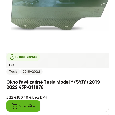
12 mes. záruka
1 ks
Tesla
2019
–2022
Okno ľavé zadné Tesla Model Y (5YJY) 2019 -
2022 43R-011876
222 €
180.49 €
bez DPH
Do košíka