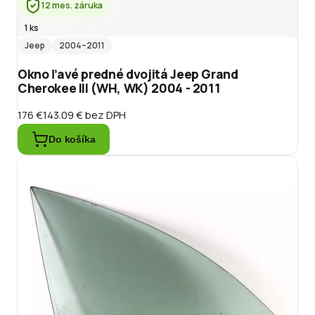
12 mes. záruka
1 ks
Jeep
2004
–2011
Okno ľavé predné dvojitá Jeep Grand
Cherokee III (WH, WK) 2004 - 2011
176 €
143.09 €
bez DPH
Do košíka