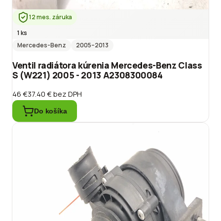
12 mes. záruka
1 ks
Mercedes-Benz
2005
–2013
Ventil radiátora kúrenia Mercedes-Benz Class
S (W221) 2005 - 2013 A2308300084
46 €
37.40 €
bez DPH
Do košíka