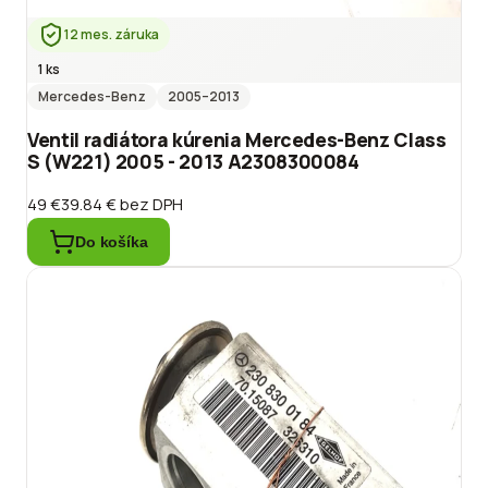
12 mes. záruka
1 ks
Mercedes-Benz
2005
–2013
Ventil radiátora kúrenia Mercedes-Benz Class
S (W221) 2005 - 2013 A2308300084
49 €
39.84 €
bez DPH
Do košíka