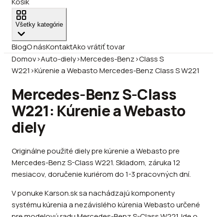
Košík
Všetky kategórie
Blog
O nás
Kontakt
Ako vrátiť tovar
Domov
›
Auto-diely
›
Mercedes-Benz
›
Class S
W221
›
Kúrenie a Webasto Mercedes-Benz Class S W221
Mercedes-Benz S-Class
W221: Kúrenie a Webasto
diely
Originálne použité diely pre kúrenie a Webasto pre
Mercedes-Benz S-Class W221. Skladom, záruka 12
mesiacov, doručenie kuriérom do 1-3 pracovných dní.
V ponuke Karson.sk sa nachádzajú komponenty
systému kúrenia a nezávislého kúrenia Webasto určené
pre modelovú radu Mercedes-Benz S-Class W221. Ide o