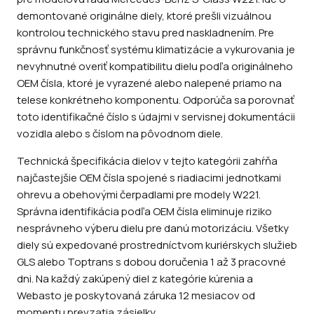
demontované originálne diely, ktoré prešli vizuálnou
kontrolou technického stavu pred naskladnením. Pre
správnu funkčnosť systému klimatizácie a vykurovania je
nevyhnutné overiť kompatibilitu dielu podľa originálneho
OEM čísla, ktoré je vyrazené alebo nalepené priamo na
telese konkrétneho komponentu. Odporúča sa porovnať
toto identifikačné číslo s údajmi v servisnej dokumentácii
vozidla alebo s číslom na pôvodnom diele.
Technická špecifikácia dielov v tejto kategórii zahŕňa
najčastejšie OEM čísla spojené s riadiacimi jednotkami
ohrevu a obehovými čerpadlami pre modely W221.
Správna identifikácia podľa OEM čísla eliminuje riziko
nesprávneho výberu dielu pre danú motorizáciu. Všetky
diely sú expedované prostredníctvom kuriérskych služieb
GLS alebo Toptrans s dobou doručenia 1 až 3 pracovné
dni. Na každý zakúpený diel z kategórie kúrenia a
Webasto je poskytovaná záruka 12 mesiacov od
momentu prevzatia zásielky.