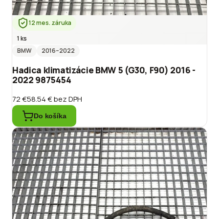
12 mes. záruka
1 ks
BMW
2016
–2022
Hadica klimatizácie BMW 5 (G30, F90) 2016 -
2022 9875454
72 €
58.54 €
bez DPH
Do košíka