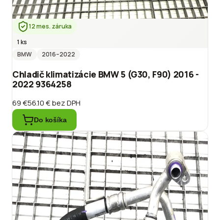
12 mes. záruka
1 ks
BMW
2016
–2022
Chladič klimatizácie BMW 5 (G30, F90) 2016 -
2022 9364258
69 €
56.10 €
bez DPH
Do košíka