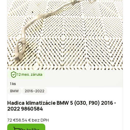
12 mes. záruka
1 ks
BMW
2016
–2022
Hadica klimatizácie BMW 5 (G30, F90) 2016 -
2022 9860584
72 €
58.54 €
bez DPH
Do košíka