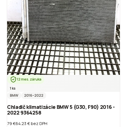
12 mes. záruka
1 ks
BMW
2016
–2022
Chladič klimatizácie BMW 5 (G30, F90) 2016 -
2022 9364258
79 €
64.23 €
bez DPH