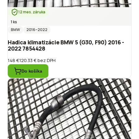
12 mes. záruka
1 ks
BMW
2016
–2022
Hadica klimatizácie BMW 5 (G30, F90) 2016 -
2022 7854428
148 €
120.33 €
bez DPH
Do košíka