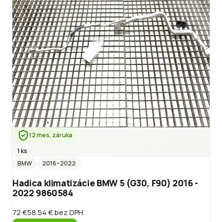
12 mes. záruka
1 ks
BMW
2016
–2022
Hadica klimatizácie BMW 5 (G30, F90) 2016 -
2022 9860584
72 €
58.54 €
bez DPH