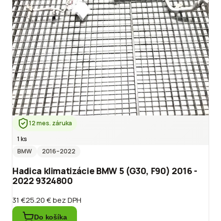
12 mes. záruka
1 ks
BMW
2016
–2022
Hadica klimatizácie BMW 5 (G30, F90) 2016 -
2022 9324800
31 €
25.20 €
bez DPH
Do košíka