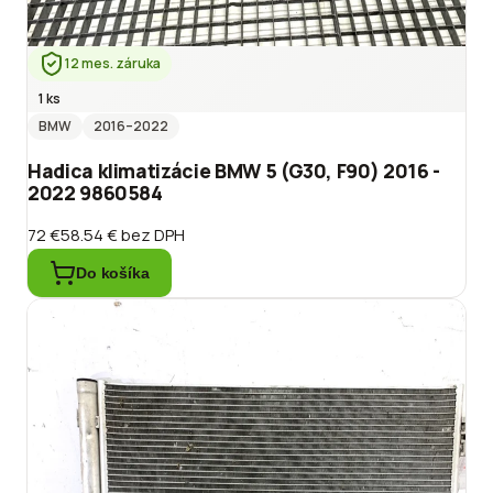
12 mes. záruka
1 ks
BMW
2016
–2022
Hadica klimatizácie BMW 5 (G30, F90) 2016 -
2022 9860584
72 €
58.54 €
bez DPH
Do košíka