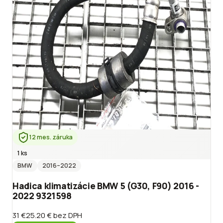
12 mes. záruka
1 ks
BMW
2016
–2022
Hadica klimatizácie BMW 5 (G30, F90) 2016 -
2022 9321598
31 €
25.20 €
bez DPH