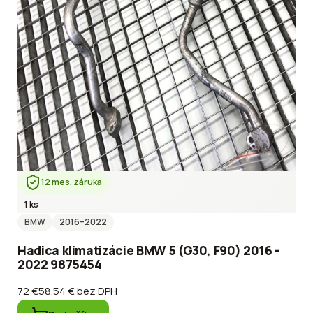
12 mes. záruka
1 ks
BMW
2016
–2022
Hadica klimatizácie BMW 5 (G30, F90) 2016 -
2022 9875454
72 €
58.54 €
bez DPH