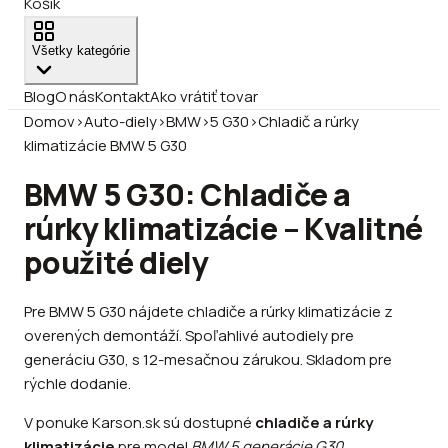
Košík
Všetky kategórie
Blog
O nás
Kontakt
Ako vrátiť tovar
Domov
›
Auto-diely
›
BMW
›
5 G30
›
Chladič a rúrky
klimatizácie BMW 5 G30
BMW 5 G30: Chladiče a
rúrky klimatizácie – Kvalitné
použité diely
Pre BMW 5 G30 nájdete chladiče a rúrky klimatizácie z
overených demontáží. Spoľahlivé autodiely pre
generáciu G30, s 12-mesačnou zárukou. Skladom pre
rýchle dodanie.
V ponuke Karson.sk sú dostupné
chladiče a rúrky
klimatizácie
pre model
BMW 5 generácie G30
,