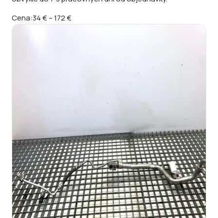
Cena:
34 €
–
172 €