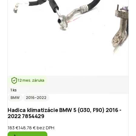
12 mes. záruka
1 ks
BMW
2016
–2022
Hadica klimatizácie BMW 5 (G30, F90) 2016 -
2022 7854429
183 €
148.78 €
bez DPH