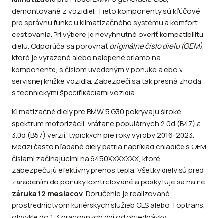
demontované z vozidiel. Tieto komponenty sú kľúčové
pre správnu funkciu klimatizačného systému a komfort
cestovania. Pri výbere je nevyhnutné overiť kompatibilitu
dielu. Odporúča sa porovnať
originálne číslo dielu (OEM)
,
ktoré je vyrazené alebo nalepené priamo na
komponente, s číslom uvedeným v ponuke alebo v
servisnej knižke vozidla. Zabezpečí sa tak presná zhoda
s technickými špecifikáciami vozidla.
Klimatizačné diely pre BMW 5 G30 pokrývajú široké
spektrum motorizácií, vrátane populárnych 2.0d (B47) a
3.0d (B57) verzií, typických pre roky výroby 2016-2023.
Medzi často hľadané diely patria napríklad chladiče s OEM
číslami začínajúcimi na 6450XXXXXXX, ktoré
zabezpečujú efektívny prenos tepla. Všetky diely sú pred
zaradením do ponuky kontrolované a poskytuje sa na ne
záruka 12 mesiacov
. Doručenie je realizované
prostredníctvom kuriérskych služieb GLS alebo Toptrans,
obvykle do 1-3 pracovných dní od objednávky.