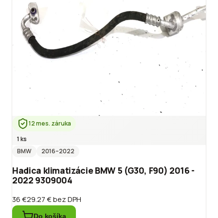
12 mes. záruka
1 ks
BMW
2016
–2022
Hadica klimatizácie BMW 5 (G30, F90) 2016 -
2022 9309004
36 €
29.27 €
bez DPH
Do košíka