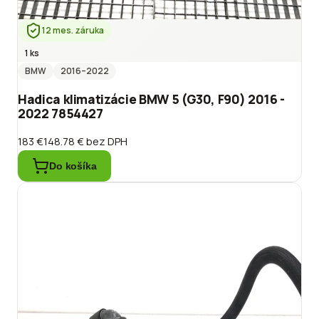
12 mes. záruka
1 ks
BMW
2016
–2022
Hadica klimatizácie BMW 5 (G30, F90) 2016 -
2022 7854427
183 €
148.78 €
bez DPH
Do košíka