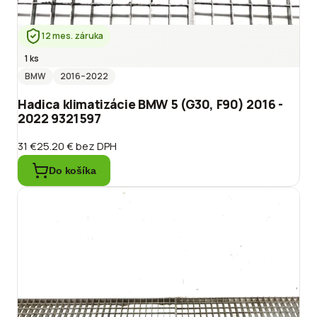
12 mes. záruka
1 ks
BMW
2016
–2022
Hadica klimatizácie BMW 5 (G30, F90) 2016 -
2022 9321597
31 €
25.20 €
bez DPH
Do košíka