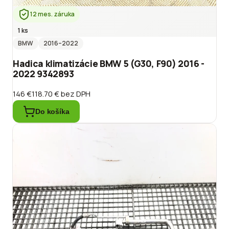
12 mes. záruka
1 ks
BMW
2016
–2022
Hadica klimatizácie BMW 5 (G30, F90) 2016 -
2022 9342893
146 €
118.70 €
bez DPH
Do košíka