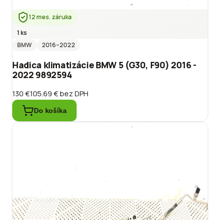
12 mes. záruka
1 ks
BMW
2016
–2022
Hadica klimatizácie BMW 5 (G30, F90) 2016 -
2022 9892594
130 €
105.69 €
bez DPH
Do košíka