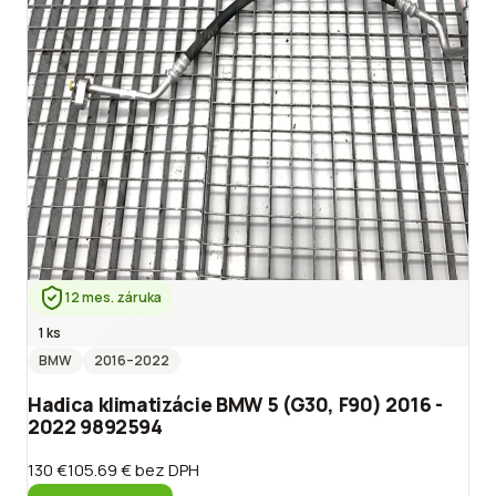
12 mes. záruka
1 ks
BMW
2016
–2022
Hadica klimatizácie BMW 5 (G30, F90) 2016 -
2022 9892594
130 €
105.69 €
bez DPH