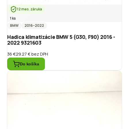
12 mes. záruka
1 ks
BMW
2016
–2022
Hadica klimatizácie BMW 5 (G30, F90) 2016 -
2022 9321603
36 €
29.27 €
bez DPH
Do košíka