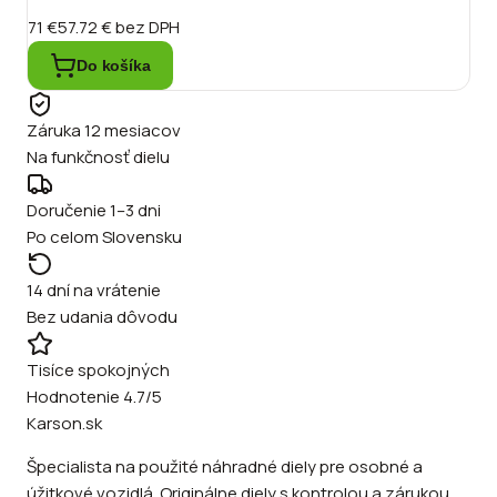
71 €
57.72 €
bez DPH
Do košíka
Záruka 12 mesiacov
Na funkčnosť dielu
Doručenie 1–3 dni
Po celom Slovensku
14 dní na vrátenie
Bez udania dôvodu
Tisíce spokojných
Hodnotenie 4.7/5
Karson.sk
Špecialista na použité náhradné diely pre osobné a
úžitkové vozidlá. Originálne diely s kontrolou a zárukou.