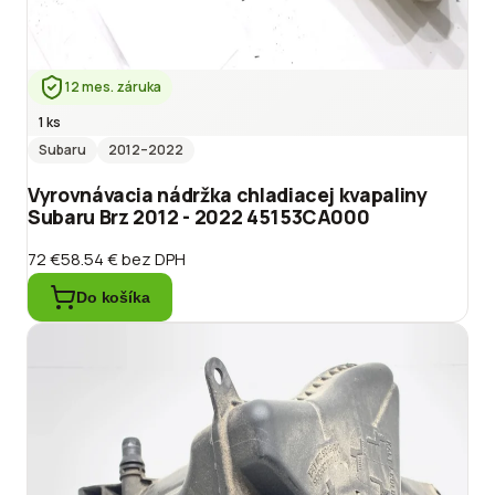
12 mes. záruka
1 ks
Subaru
2012
–2022
Vyrovnávacia nádržka chladiacej kvapaliny
Subaru Brz 2012 - 2022 45153CA000
72 €
58.54 €
bez DPH
Do košíka