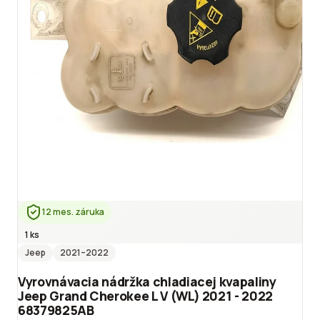
12 mes. záruka
1 ks
Jeep
2021
–2022
Vyrovnávacia nádržka chladiacej kvapaliny
Jeep Grand Cherokee L V (WL) 2021 - 2022
68379825AB