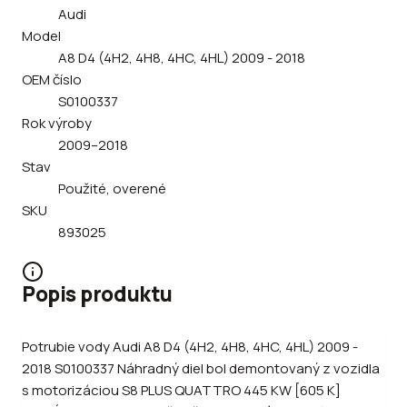
Audi
Model
A8 D4 (4H2, 4H8, 4HC, 4HL) 2009 - 2018
OEM číslo
S0100337
Rok výroby
2009–2018
Stav
Použité, overené
SKU
893025
Popis produktu
Potrubie vody Audi A8 D4 (4H2, 4H8, 4HC, 4HL) 2009 -
2018 S0100337 Náhradný diel bol demontovaný z vozidla
s motorizáciou S8 PLUS QUATTRO 445 KW [605 K]