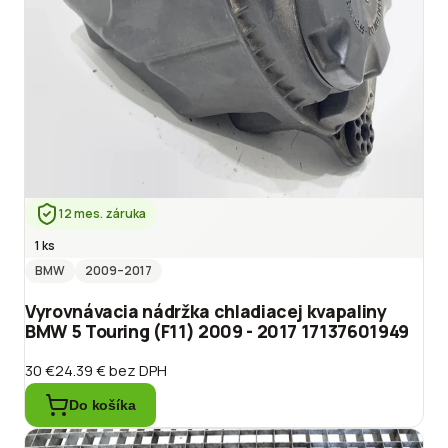
12 mes. záruka
1 ks
BMW
2009
–2017
Vyrovnávacia nádržka chladiacej kvapaliny
BMW 5 Touring (F11) 2009 - 2017 17137601949
30 €
24.39 €
bez DPH
Do košíka