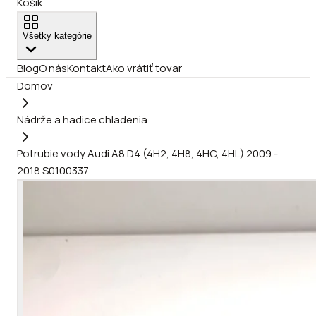
Košík
Všetky kategórie
Blog
O nás
Kontakt
Ako vrátiť tovar
Domov
Nádrže a hadice chladenia
Potrubie vody Audi A8 D4 (4H2, 4H8, 4HC, 4HL) 2009 -
2018 S0100337