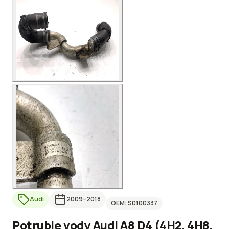
Audi
2009
–2018
OEM:
S0100337
Potrubie vody Audi A8 D4 (4H2, 4H8,