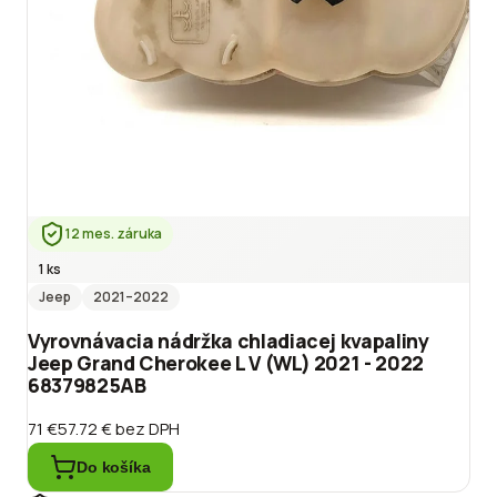
12 mes. záruka
1 ks
Jeep
2021
–2022
Vyrovnávacia nádržka chladiacej kvapaliny
Jeep Grand Cherokee L V (WL) 2021 - 2022
68379825AB
71 €
57.72 €
bez DPH
Do košíka