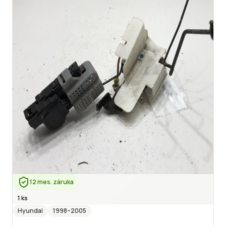
12 mes. záruka
1 ks
Hyundai
1998
–2005