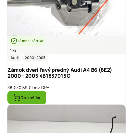
12 mes. záruka
1 ks
Audi
2000
–2005
Zámok dverí ľavý predný Audi A4 B6 (8E2)
2000 - 2005 4B1837015G
38 €
30.89 €
bez DPH
Do košíka