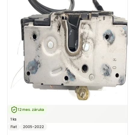
12 mes. záruka
1 ks
Fiat
2005
–2022