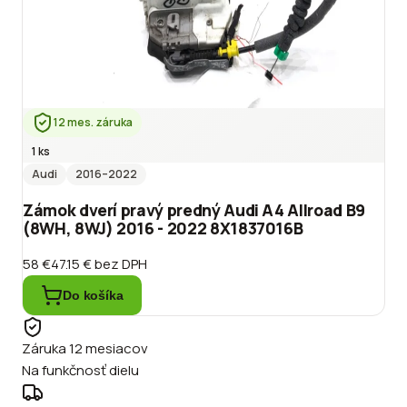
12 mes. záruka
1 ks
Audi
2016
–2022
Zámok dverí pravý predný Audi A4 Allroad B9
(8WH, 8WJ) 2016 - 2022 8X1837016B
58 €
47.15 €
bez DPH
Do košíka
Záruka 12 mesiacov
Na funkčnosť dielu