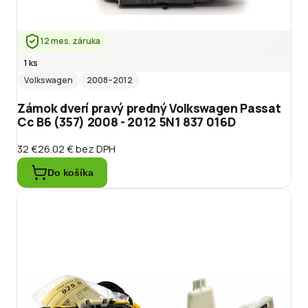
12 mes. záruka
1 ks
Volkswagen
2008
–2012
Zámok dverí pravý predný Volkswagen Passat
Cc B6 (357) 2008 - 2012 5N1 837 016D
32 €
26.02 €
bez DPH
Do košíka