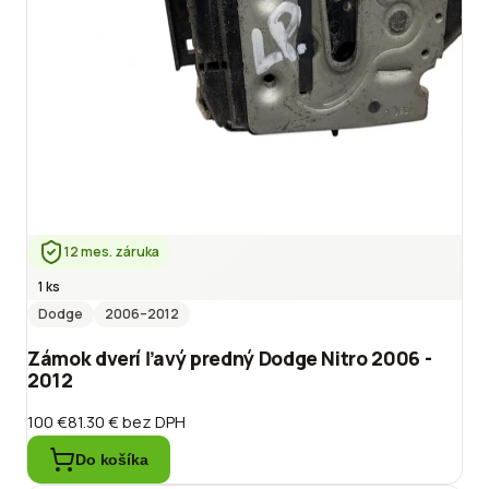
12 mes. záruka
1 ks
Dodge
2006
–2012
Zámok dverí ľavý predný Dodge Nitro 2006 -
2012
100 €
81.30 €
bez DPH
Do košíka