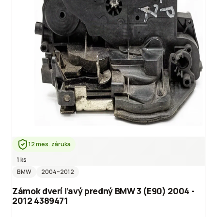
12 mes. záruka
1 ks
BMW
2004
–2012
Zámok dverí ľavý predný BMW 3 (E90) 2004 -
2012 4389471