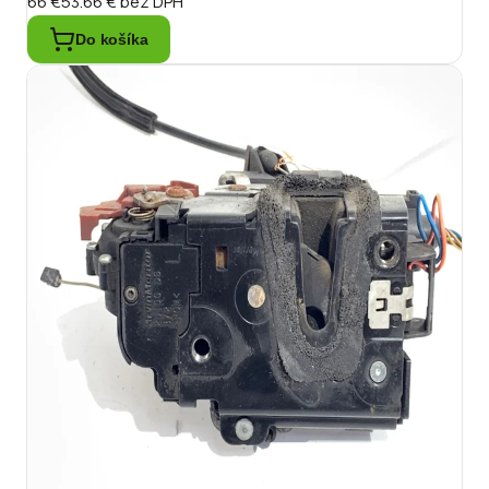
66 €
53.66 €
bez DPH
Do košíka