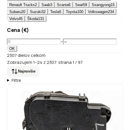
Renault Trucks
2
Saab
3
Scania
6
Seat
59
Ssangyong
15
Subaru
20
Suzuki
32
Tesla
5
Toyota
100
Volkswagen
234
Volvo
45
Škoda
131
Cena (€)
–
OK
2307
dielov
celkom
Zobrazujem
1
–
24
z
2307
·
strana
1
/
97
Najnovšie
Filtre