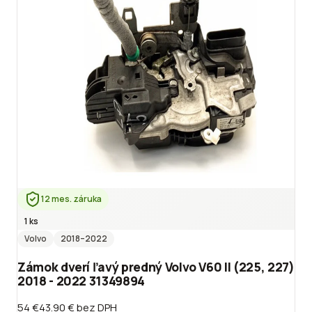
12 mes. záruka
1 ks
Volvo
2018
–2022
Zámok dverí ľavý predný Volvo V60 II (225, 227)
2018 - 2022 31349894
54 €
43.90 €
bez DPH