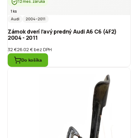
12 mes. záruka
1 ks
Audi
2004
–2011
Zámok dverí ľavý predný Audi A6 C6 (4F2)
2004 - 2011
32 €
26.02 €
bez DPH
Do košíka