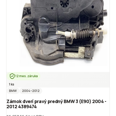
12 mes. záruka
1 ks
BMW
2004
–2012
Zámok dverí pravý predný BMW 3 (E90) 2004 -
2012 4389474