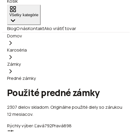
Košík
Všetky kategórie
Blog
O nás
Kontakt
Ako vrátiť tovar
Domov
Karoséria
Zámky
Predné zámky
Použité predné zámky
2307
dielov
skladom
.
Originálne použité diely so zárukou
12 mesiacov.
Rýchly výber:
Ľavá
792
Pravá
898