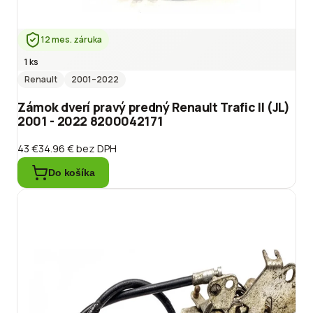
12 mes. záruka
1 ks
Renault
2001
–2022
Zámok dverí pravý predný Renault Trafic II (JL)
2001 - 2022 8200042171
43 €
34.96 €
bez DPH
Do košíka