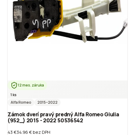
12 mes. záruka
1 ks
Alfa Romeo
2015
–2022
Zámok dverí pravý predný Alfa Romeo Giulia
(952_) 2015 - 2022 50536542
43 €
34.96 €
bez DPH