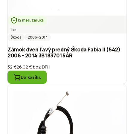
12 mes. záruka
1 ks
Škoda
2006
–2014
Zámok dverí ľavý predný Škoda Fabia II (542)
2006 - 2014 3B1837015AR
32 €
26.02 €
bez DPH
Do košíka