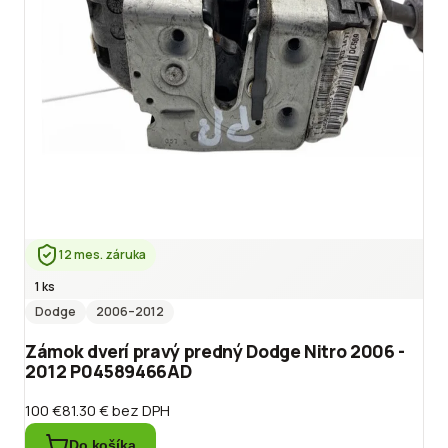
12 mes. záruka
1 ks
Dodge
2006
–2012
Zámok dverí pravý predný Dodge Nitro 2006 -
2012 P04589466AD
100 €
81.30 €
bez DPH
Do košíka