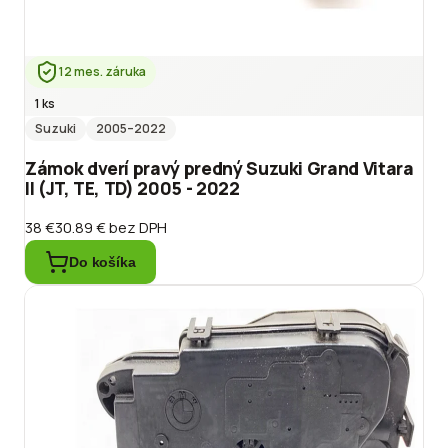
12 mes. záruka
1 ks
Suzuki
2005
–2022
Zámok dverí pravý predný Suzuki Grand Vitara
II (JT, TE, TD) 2005 - 2022
38 €
30.89 €
bez DPH
Do košíka