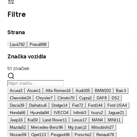
Filtre
Strana
Ľavá
792
Pravá
898
Značka vozidla
51 značiek
Acura
3
Aixam
1
Alfa Romeo
16
Audi
205
BMW
202
Baic
3
Chevrolet
24
Chrysler
7
Citroën
70
Cupra
2
DAF
8
DS
2
Dacia
39
Daihatsu
6
Dodge
14
Fiat
72
Ford
144
Ford USA
4
Honda
66
Hyundai
94
IVECO
4
Infiniti
3
Isuzu
2
Jaguar
21
Jeep
16
Kia
59
Land Rover
11
Lexus
17
MAN
4
MINI
11
Mazda
52
Mercedes-Benz
96
Mg (saic)
2
Mitsubishi
27
Nissan
59
Opel
113
Peugeot
96
Porsche
2
Renault
78