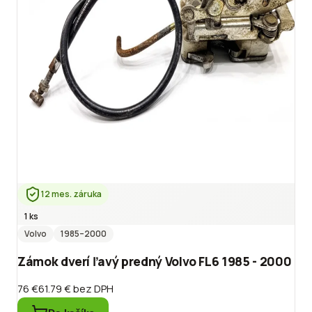
12 mes. záruka
1 ks
Volvo
1985
–2000
Zámok dverí ľavý predný Volvo FL6 1985 - 2000
76 €
61.79 €
bez DPH