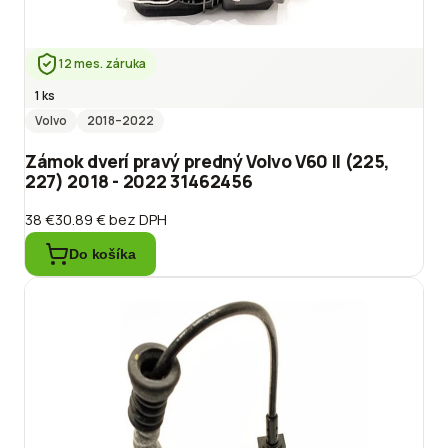
12 mes. záruka
1 ks
Volvo
2018
–2022
Zámok dverí pravý predný Volvo V60 II (225,
227) 2018 - 2022 31462456
38 €
30.89 €
bez DPH
Do košíka