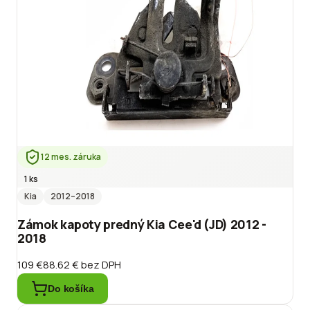
12 mes. záruka
1 ks
Kia
2012
–2018
Zámok kapoty predný Kia Cee'd (JD) 2012 -
2018
109 €
88.62 €
bez DPH
Do košíka