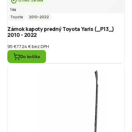
12 mes. záruka
1 ks
Toyota
2010
–2022
Zámok kapoty predný Toyota Yaris (_P13_)
2010 - 2022
95 €
77.24 €
bez DPH
Do košíka