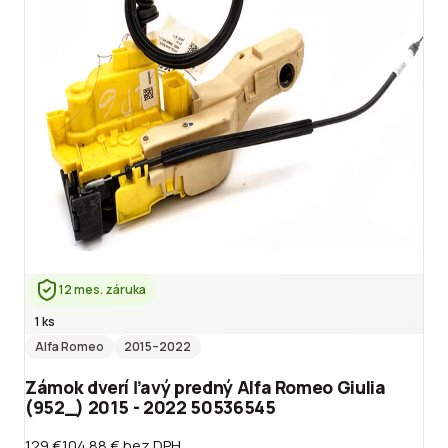
12 mes. záruka
1 ks
Alfa Romeo
2015
–2022
Zámok dverí ľavý predný Alfa Romeo Giulia
(952_) 2015 - 2022 50536545
129 €
104.88 €
bez DPH