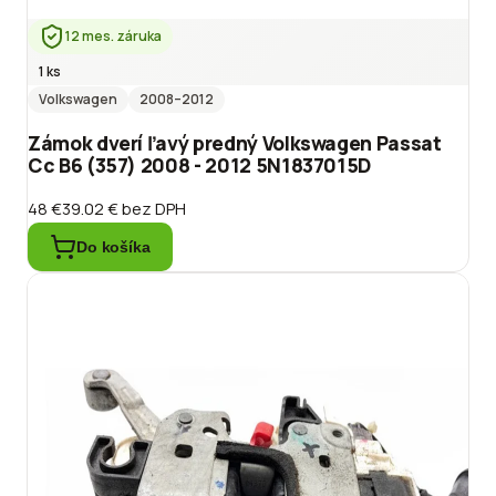
12 mes. záruka
1 ks
Volkswagen
2008
–2012
Zámok dverí ľavý predný Volkswagen Passat
Cc B6 (357) 2008 - 2012 5N1837015D
48 €
39.02 €
bez DPH
Do košíka