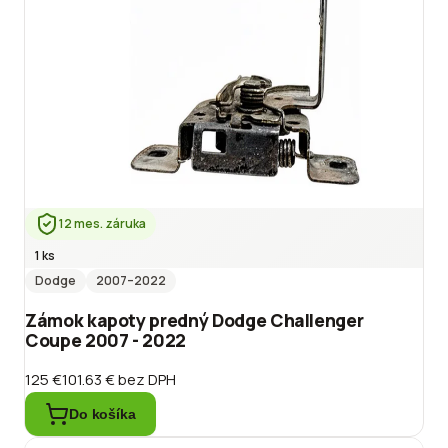
12 mes. záruka
1 ks
Dodge
2007
–2022
Zámok kapoty predný Dodge Challenger
Coupe 2007 - 2022
125 €
101.63 €
bez DPH
Do košíka